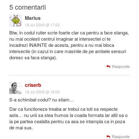
5 comentarii
Marius
18 Jul 2009 @ 17:02
Btw, in codul rutier scrie foarte clar ca pentru a face stanga,
nu mai ocolesti centrul imaginar al intersectiei ci te
incadrezi INAINTE de acesta, pentru a nu mai bloca
intersectie (in cazul in care masinile de pe ambele sensuri
doresc sa faca stanga).
Raspunde
criserb
18 Jul 2009 @ 18:02
S-a schimbat codul? nu stiam…
Dar ca functioneze treaba ar trebui ca toti sa respecte
asta… nu unii sa stea frumos la coada formata iar altii sa o
ia pe partea cealalta pentru ca asa se intampla ca in poza
de mai sus.
Raspunde