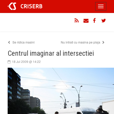
Sari
Toggle
la
conținut
navigati
RSS
Email
Facebook
Twitt
Se ridica masini
Nu intrati cu masina pe plaja
Centrul imaginar al intersectiei
18 Jul 2009 @ 14:22