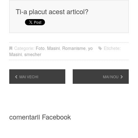
Ti-a placut acest articol?
Categorie:
Foto
,
Masini
,
Romanisme
,
yo
Etichete:
Masini
,
smecher
MAI VECHI
MAI NOU
comentarii Facebook