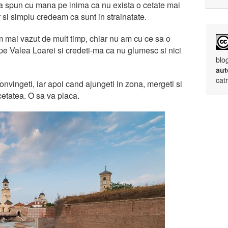
va spun cu mana pe inima ca nu exista o cetate mai
r si simplu credeam ca sunt in strainatate.
m mai vazut de mult timp, chiar nu am cu ce sa o
pe Valea Loarei si credeti-ma ca nu glumesc si nici
blo
aut
cat
onvingeti, iar apoi cand ajungeti in zona, mergeti si
 cetatea. O sa va placa.