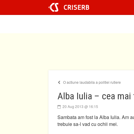
Sari
la
conținut
O actiune laudabila a politiei rutiere
Alba Iulia – cea mai
20 Aug 2013 @ 16:15
Sambata am fost la Alba Iulia. Am au
trebuie sa-l vad cu ochii mei.