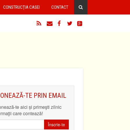
CONSTRUCȚIA CASEI
CONTACT
RSS
Email
Facebook
Twitter
Google+
ONEAZĂ-TE PRIN EMAIL
nează-te aici și primeşti zilnic
ormaţii care contează!
Înscrie-te