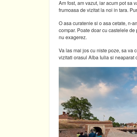
Am fost, am vazut, iar acum pot sa 
frumoasa de vizitat la noi in tara. Pu
O asa curatenie si o asa cetate, n-a
compar. Poate doar cu castelele de 
nu exagerez.
Va las mai jos cu niste poze, sa va c
vizitati orasul Alba Iulia si neaparat