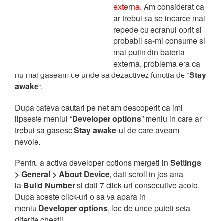
externa
. Am considerat ca
ar trebui sa se incarce mai
repede cu ecranul oprit si
probabil sa-mi consume si
mai putin din bateria
externa, problema era ca
nu mai gaseam de unde sa dezactivez functia de “
Stay
awake
“.
Dupa cateva cautari pe net am descoperit ca imi
lipseste meniul “
Developer options
” meniu in care ar
trebui sa gasesc
Stay awake
-ul de care aveam
nevoie.
Pentru a activa developer options mergeti in
Settings
> General > About Device
, dati scroll in jos ana
la
Build Number
si dati 7 click-uri consecutive acolo.
Dupa aceste click-uri o sa va apara in
meniu
Developer options
, loc de unde puteti seta
diferite chestii.