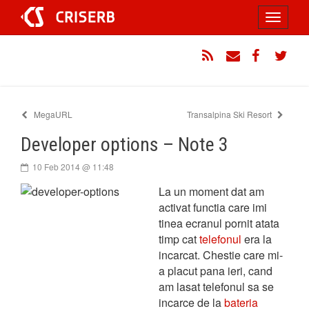
Sari
Toggle
la
conținut
navigati
RSS
Email
Facebook
Twitt
MegaURL
Transalpina Ski Resort
Developer options – Note 3
10 Feb 2014 @ 11:48
La un moment dat am
activat functia care imi
tinea ecranul pornit atata
timp cat
telefonul
era la
incarcat. Chestie care mi-
a placut pana ieri, cand
am lasat telefonul sa se
incarce de la
bateria