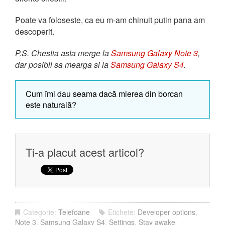
Poate va foloseste, ca eu m-am chinuit putin pana am
descoperit.
P.S. Chestia asta merge la
Samsung Galaxy Note 3
,
dar posibil sa mearga si la
Samsung Galaxy S4
.
Cum îmi dau seama dacă mierea din borcan
este naturală?
Ti-a placut acest articol?
Categorie:
Telefoane
Etichete:
Developer options
,
Note 3
,
Samsung Galaxy S4
,
Settings
,
Stay awake