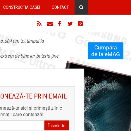
CONSTRUCȚIA CASEI
CONTACT
RSS
Email
Facebook
Twitter
Google+
ONEAZĂ-TE PRIN EMAIL
nează-te aici și primeşti zilnic
ormaţii care contează!
Înscrie-te