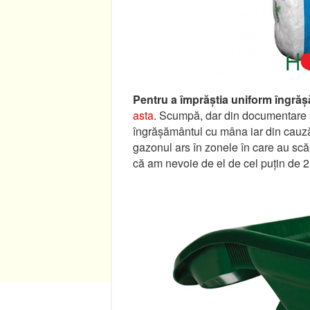
Pentru a împrăștia uniform îngră
asta
. Scumpă, dar din documentare a
îngrășământul cu mâna iar din cauză 
gazonul ars în zonele în care au scă
că am nevoie de el de cel puțin de 2