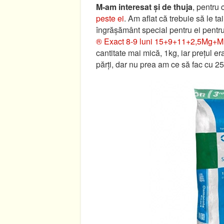
M-am interesat și de thuja
, pentru 
peste ei
. Am aflat că trebuie să le ta
îngrășământ special pentru ei pentr
® Exact 8-9 luni 15+9+11+2,5Mg+
cantitate mai mică, 1kg, iar prețul er
părți, dar nu prea am ce să fac cu 25