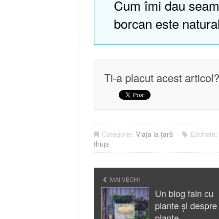
Cum îmi dau seam
borcan este natura
Ti-a placut acest articol
Categorie:
Viața la țară
Etichete
thuja
MAI VECHI
Un blog fain cu
plante și despre
plante