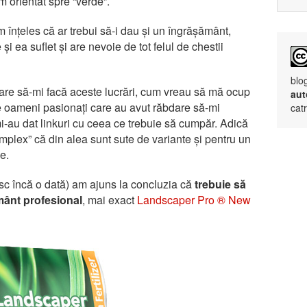
m orientat spre “verde”.
 înțeles că ar trebui să-i dau și un îngrășământ,
și ea suflet și are nevoie de tot felul de chestii
blo
are să-mi facă aceste lucrări, cum vreau să mă ocup
aut
de oameni pasionați care au avut răbdare să-mi
cat
i-au dat linkuri cu ceea ce trebuie să cumpăr. Adică
mplex” că din alea sunt sute de variante și pentru un
e.
sc încă o dată) am ajuns la concluzia că
trebuie să
ânt profesional
, mai exact
Landscaper Pro ® New