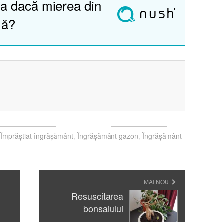
a dacă mierea din
lă?
?
:
Împrăștiat îngrășământ
,
Îngrășământ gazon
,
Îngrășământ
MAI NOU
Resuscitarea
bonsaiului