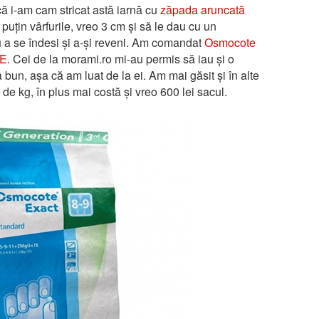
că i-am cam stricat astă iarnă cu
zăpada aruncată
i puțin vârfurile, vreo 3 cm și să le dau cu un
u a se îndesi și a-și reveni. Am comandat
Osmocote
ME
. Cei de la morami.ro mi-au permis să iau și o
a bun, așa că am luat de la ei. Am mai găsit și în alte
 de kg, în plus mai costă și vreo 600 lei sacul.