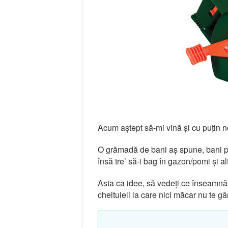
Acum aștept să-mi vină și cu puțin 
O grămadă de bani aș spune, bani p
însă tre’ să-i bag în gazon/pomi și al
Asta ca idee, să vedeți ce înseamnă vi
cheltuieli la care nici măcar nu te g