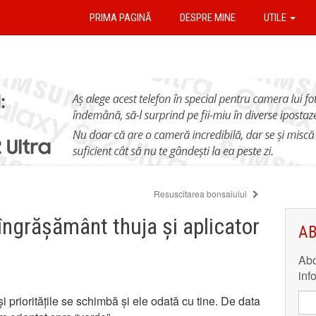
PRIMA PAGINĂ
DESPRE MINE
UTILE
Resuscitarea bonsaiului
ngrășământ thuja și aplicator
AB
Abo
inf
i prioritățile se schimbă și ele odată cu tine. De data