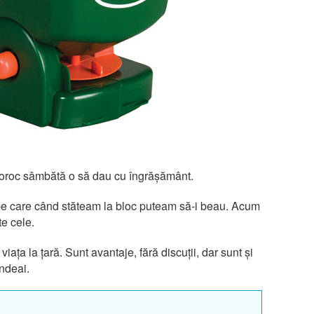
noroc sâmbătă o să dau cu îngrășământ.
e care când stăteam la bloc puteam să-i beau. Acum
te cele.
ața la țară. Sunt avantaje, fără discuții, dar sunt și
ândeai.