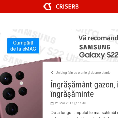
Sari
la
conținut
Un blog fain cu plante și despre plante
Îngrășământ gazon, î
îngrășăminte
21 Mar 2017 @ 11:46
De-a lungul timpului te mai schimbi ș