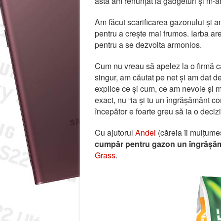
asta am renunțat la gadgeturi și m-a
Am făcut scarificarea gazonului și am
pentru a crește mai frumos. Iarba are 
pentru a se dezvolta armonios.
Cum nu vreau să apelez la o firmă c
singur, am căutat pe net și am dat 
explice ce și cum, ce am nevoie și m
exact, nu “ia și tu un îngrășământ co
începător e foarte greu să ia o decizi
Cu ajutorul
Andei
(căreia îi mulțume
cumpăr pentru gazon un îngrășăm
Grass
.