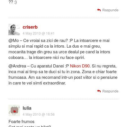
?? :)
Raspunde
criserb
4 May 2010 @ 16:41
@Mo – Ce vroiai sa zici de rau? :P La intoarcere e mai
simplu si mai rapid ca la intors. La dus e mai greu,
mocanita trage din greu sa urce dealul pe cand la intors
coboara… la intoarcere nici nu face opriri.
@Andrea – Cu aparatul Danei :P
Nikon D90
. Si nu regreta,
inca mai ai timp sa te duci si tu in zona. Zona e chiar foarte
frumoasa. Am sa recomand intr-un post viitor si o pensiune
in care te vei simti extraordinar.
Raspunde
Iulia
4 May 2010 @ 16:56
Foarte frumos
Cat mai costa un bilet?