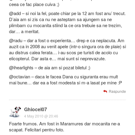
ceea ce fac place cuiva ;)
@add – si noi la fel, poate chiar pe la 12 am fost anu’ trecut.
D’aia am si zis ca nu ne asteptam sa ajungem sa ne
plimbam cu mocanita stiind la ce ora trebuie sa ne trezim,
dar… a meritat.
@radu – dar a fost o experienta… drep e ca neplacuta. Am
auzit ca in 2008 au venit apele (intr-o singura ora de plaie) si
au distrus calea ferata… i-au scos pe turisti de acolo cu
elicopterul. Dar asta e… mai sunt si neprevazute.
@ihearlights – de aia am si pozat biletul ;)
@octavian – daca le facea Dana cu siguranta erau mult
mai bune… dar ea a fost modesta si m-a lasat pe mine :P
Raspunde
Ghiocel07
4 May 2010 @ 20:46
Foarte frumos. Am fost in Maramures dar mocanita ne-a
scapat. Felicitari pentru foto.