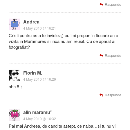
Raspunde
Andrea
4 May 2010 @ 16:21
Cristi pentru asta te invidiez;) eu imi propun in fiecare an o
vizita in Maramures si inca nu am reusit. Cu ce aparat ai
fotografiat?
Raspunde
Florin M.
4 May 2010 @ 16:29
ahh 8->
Raspunde
alin maramu"
4 May 2010 @ 16:32
Pai mai Andreea, de cand te astept, ce naiba…si tu nu vii