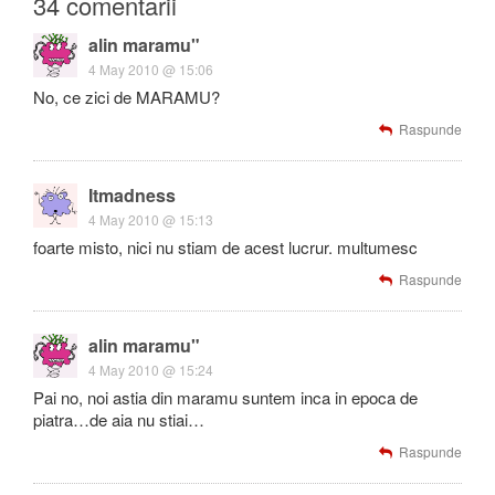
34 comentarii
alin maramu"
4 May 2010 @ 15:06
No, ce zici de MARAMU?
Raspunde
Itmadness
4 May 2010 @ 15:13
foarte misto, nici nu stiam de acest lucrur. multumesc
Raspunde
alin maramu"
4 May 2010 @ 15:24
Pai no, noi astia din maramu suntem inca in epoca de
piatra…de aia nu stiai…
Raspunde