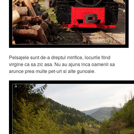
Peisajele sunt de-a dreptul mirifice, locurile fiind
virgine ca sa zic asa. Nu au ajuns inca oamenii sa
arunce prea multe pet-uri si alte gunoaie.