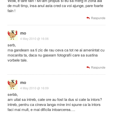
Wow, e tare fain ! Mi-am propus si eu sa merg in zona aia
de mult timp, insa anul asta cred ca voi ajunge, pare foarte
fain !
Raspunde
mo
4 May 2010 @ 16:06
serb,
ma gandeam sa ti zic de rau ceva ca tot ne ai amenintat cu
mocanita ta, daca nu gaseam fotografii care sa sustina
vorbele tale.
Raspunde
mo
4 May 2010 @ 16:09
serbb,
am uitat sa intreb, cate ore au fost la dus si cate la intors?
intreb, pentru ca cineva langa mine imi spune ca la intors
faci mai mult, e mai dificila intoarcerea….