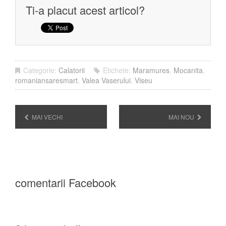
Ti-a placut acest articol?
Categorie:
Calatorii
Etichete:
Maramures
,
Mocanita
,
romaniansaresmart
,
Valea Vaserului
,
Viseu
MAI VECHI
MAI NOU
comentarii Facebook