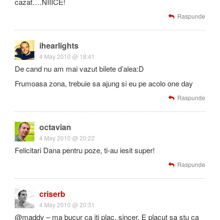
cazat….NIIICE!
Raspunde
ihearlights
4 May 2010 @ 18:41
De cand nu am mai vazut bilete d’alea:D
Frumoasa zona, trebuie sa ajung si eu pe acolo one day
Raspunde
octavian
4 May 2010 @ 20:22
Felicitari Dana pentru poze, ti-au iesit super!
Raspunde
criserb
4 May 2010 @ 20:31
@maddy – ma bucur ca iti plac, sincer. E placut sa stu ca