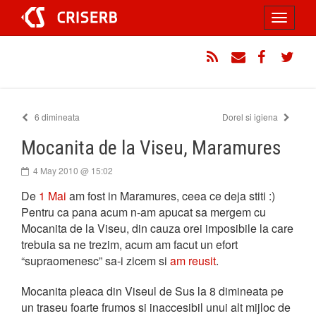
Sari
Toggle
la
conținut
navigati
RSS
Email
Facebook
Twitt
6 dimineata
Dorel si igiena
Mocanita de la Viseu, Maramures
4 May 2010 @ 15:02
De
1 Mai
am fost in Maramures, ceea ce deja stiti :)
Pentru ca pana acum n-am apucat sa mergem cu
Mocanita de la Viseu, din cauza orei imposibile la care
trebuia sa ne trezim, acum am facut un efort
“supraomenesc” sa-i zicem si
am reusit
.
Mocanita pleaca din Viseul de Sus la 8 dimineata pe
un traseu foarte frumos si inaccesibil unui alt mijloc de