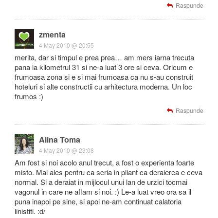
Raspunde
zmenta
4 May 2010 @ 20:55
merita, dar si timpul e prea prea… am mers iarna trecuta
pana la kilometrul 31 si ne-a luat 3 ore si ceva. Oricum e
frumoasa zona si e si mai frumoasa ca nu s-au construit
hoteluri si alte constructii cu arhitectura moderna. Un loc
frumos :)
Raspunde
Alina Toma
4 May 2010 @ 23:08
Am fost si noi acolo anul trecut, a fost o experienta foarte
misto. Mai ales pentru ca scria in pliant ca deraierea e ceva
normal. Si a deraiat in mijlocul unui lan de urzici tocmai
vagonul in care ne aflam si noi. :) Le-a luat vreo ora sa il
puna inapoi pe sine, si apoi ne-am continuat calatoria
linistiti. :d/