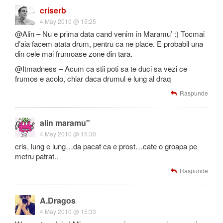
criserb
4 May 2010 @ 15:25
@Alin – Nu e prima data cand venim in Maramu’ :) Tocmai
d’aia facem atata drum, pentru ca ne place. E probabil una
din cele mai frumoase zone din tara.
@Itmadness – Acum ca stii poti sa te duci sa vezi ce
frumos e acolo, chiar daca drumul e lung al draq
Raspunde
alin maramu"
4 May 2010 @ 15:30
cris, lung e lung…da pacat ca e prost…cate o groapa pe
metru patrat..
Raspunde
A.Dragos
4 May 2010 @ 15:33