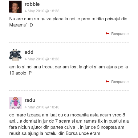
robbie
4 May 2010 @ 18:38
Nu are cum sa nu va placa la noi, e prea mirific peisajul din
Maramu’ :D
Raspunde
add
4 May 2010 @ 18:38
am fo si noi anu trecut dar am fost la ghici si am ajuns pe la
10 acolo :P
Raspunde
radu
4 May 2010 @ 18:40
ce mare tzeapa am luat eu cu mocanita asta acum vreo 8
ani…a deraiat in jur de 7 seara si am ramas fix in pustiul ala
fara niciun ajutor din partea cuiva .. in jur de 3 noaptea am
reusit sa ajung la hotelul din Borsa unde eram