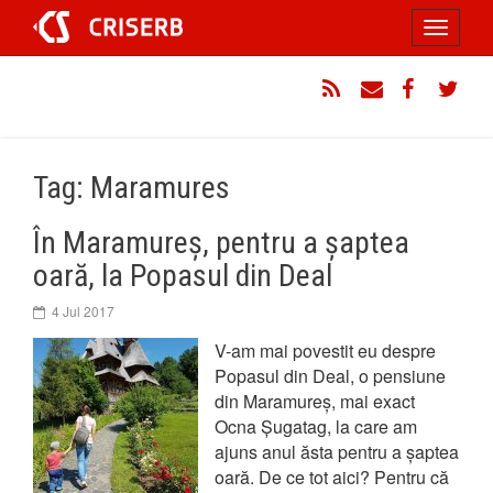
Sari
Toggle
la
conținut
navigati
RSS
Email
Facebook
Twitt
Tag: Maramures
În Maramureș, pentru a șaptea
oară, la Popasul din Deal
4 Jul 2017
V-am mai povestit eu despre
Popasul din Deal, o pensiune
din Maramureș, mai exact
Ocna Șugatag, la care am
ajuns anul ăsta pentru a șaptea
oară. De ce tot aici? Pentru că