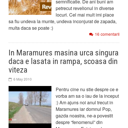
semnificatie. De ani buni am
petrecut revelionul in diverse
locuri. Cel mai mult imi place
sa fiu undeva la munte, undeva inconjurat de zapada,
multa daca se poate :)
16 comentarii
In Maramures masina urca singura
daca e lasata in rampa, scoasa din
viteza
6 May 2010
Pentru cine nu stie despre ce e
vorba am sa o iau de la inceput
:) Am ajuns noi anul trecut in
Maramures iar domnul Pop,
gazda noastra, ne-a povestit
despre “fenomenul” din