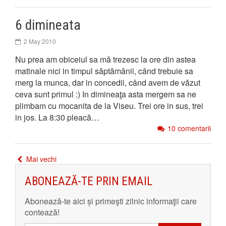
6 dimineata
2 May 2010
Nu prea am obiceiul sa mă trezesc la ore din astea
matinale nici in timpul săptămânii, când trebuie sa
merg la munca, dar in concedii, când avem de văzut
ceva sunt primul :) In dimineaţa asta mergem sa ne
plimbam cu mocanita de la Viseu. Trei ore in sus, trei
in jos. La 8:30 pleacă…
10 comentarii
Mai vechi
ABONEAZĂ-TE PRIN EMAIL
Abonează-te aici și primeşti zilnic informaţii care
contează!