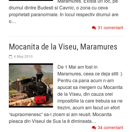
Maramures. Exista un loc, pe
drumul dintre Budesti si Cavnic, o zona cu ceva
proprietati paranormale. In locul respectiv drumul are
o…
31 comentarii
Mocanita de la Viseu, Maramures
4 May 2010
De 1 Mai am fost in
Maramures, ceea ce deja stiti :)
Pentru ca pana acum n-am
apucat sa mergem cu Mocanita
de la Viseu, din cauza orei
imposibile la care trebuia sa ne
trezim, acum am facut un efort
“supraomenesc” sa-i zicem si am reusit. Mocanita
pleaca din Viseul de Sus la 8 dimineata…
34 comentarii