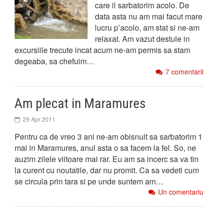
care il sarbatorim acolo. De
data asta nu am mai facut mare
lucru p’acolo, am stat si ne-am
relaxat. Am vazut destule in
excursiile trecute incat acum ne-am permis sa stam
degeaba, sa chefuim…
7 comentarii
Am plecat in Maramures
29 Apr 2011
Pentru ca de vreo 3 ani ne-am obisnuit sa sarbatorim 1
mai in Maramures, anul asta o sa facem la fel. So, ne
auzim zilele viitoare mai rar. Eu am sa incerc sa va tin
la curent cu noutatile, dar nu promit. Ca sa vedeti cum
se circula prin tara si pe unde suntem am…
Un comentariu