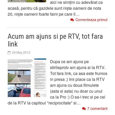
aici ne simțim cu adevărat ca
acasă, pentru că gazdele sunt niște oameni de nota
20, niște oameni foarte faini pe care îi…
Comenteaza primul
Acum am ajuns si pe RTV, tot fara
link
29 May 2013
Dupa ce am ajuns pe
stirileprotv am ajuns si la RTV.
Tot fara link, ca asa este frumos
in presa ;) Imi place ca la RTV
am ajuns cu doua filmulete
(asta si asta) nu doar cu unul
ca la Pro :) O sa-i trec si pe cei
de la RTV la capitoul "reciprocitate" si…
7 comentarii