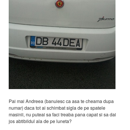
Pai mai Andreea (banuiesc ca asa te cheama dupa
numar) daca tot ai schimbat sigla de pe spatele
masinii, nu puteai sa faci treaba pana capat si sa dai
jos abtibildul ala de pe luneta?