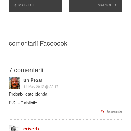
MAI VECHI
MAI NOU
comentarii Facebook
7 comentarii
un Prost
14 May 2012 @ 22:17
Probabil este blonda.
P.S. – * abtibild.
Raspunde
criserb