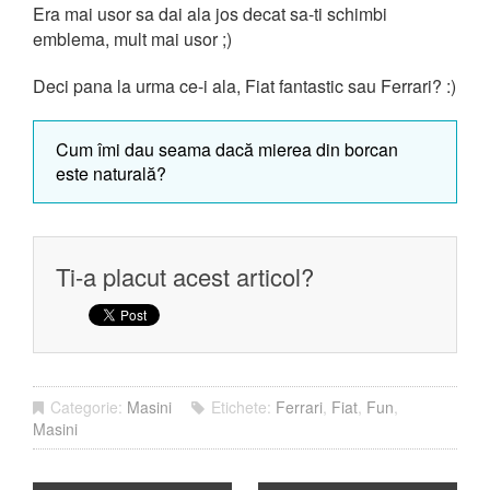
Era mai usor sa dai ala jos decat sa-ti schimbi
emblema, mult mai usor ;)
Deci pana la urma ce-i ala, Fiat fantastic sau Ferrari? :)
Cum îmi dau seama dacă mierea din borcan
este naturală?
Ti-a placut acest articol?
Categorie:
Masini
Etichete:
Ferrari
,
Fiat
,
Fun
,
Masini