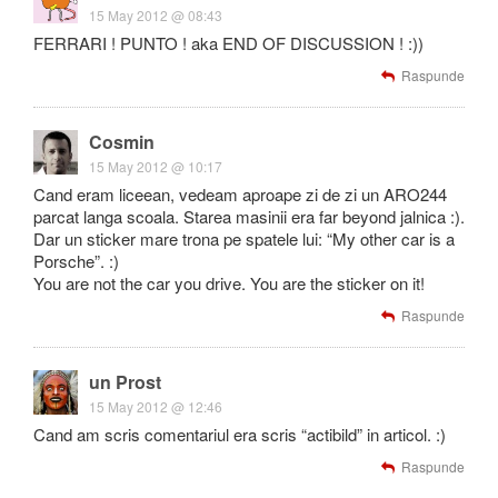
15 May 2012 @ 08:43
FERRARI ! PUNTO ! aka END OF DISCUSSION ! :))
Raspunde
Cosmin
15 May 2012 @ 10:17
Cand eram liceean, vedeam aproape zi de zi un ARO244
parcat langa scoala. Starea masinii era far beyond jalnica :).
Dar un sticker mare trona pe spatele lui: “My other car is a
Porsche”. :)
You are not the car you drive. You are the sticker on it!
Raspunde
un Prost
15 May 2012 @ 12:46
Cand am scris comentariul era scris “actibild” in articol. :)
Raspunde