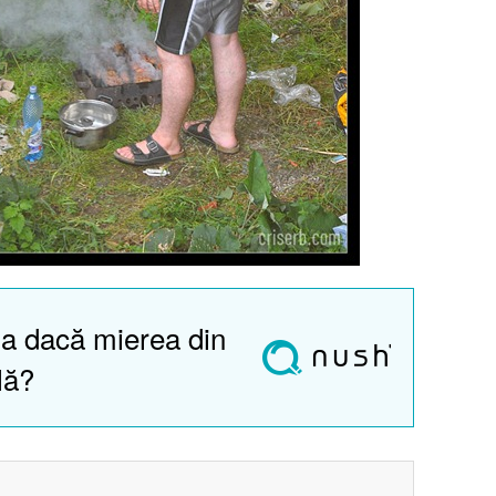
a dacă mierea din
lă?