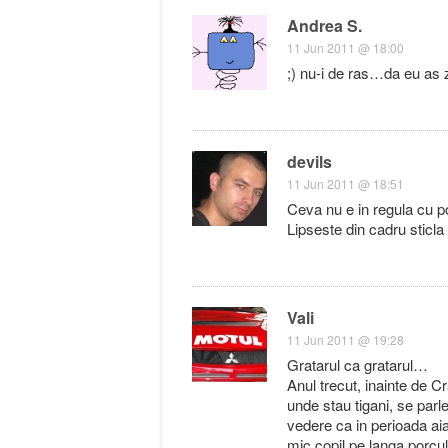
Andrea S.
11 Jun 2011 @ 18:00
;) nu-i de ras…da eu as z
devils
11 Jun 2011 @ 18:51
Ceva nu e in regula cu po
Lipseste din cadru sticla d
Vali
11 Jun 2011 @ 19:28
Gratarul ca gratarul…
Anul trecut, inainte de Cr
unde stau tigani, se parle
vedere ca in perioada aia
mic copil pe langa porcu