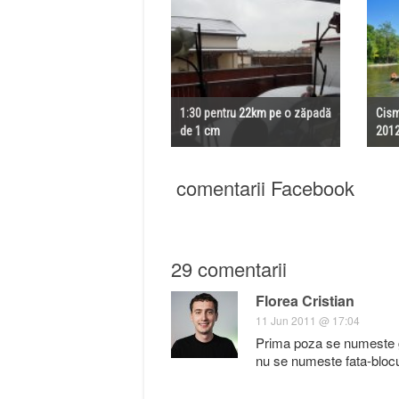
1:30 pentru 22km pe o zăpadă
Cism
de 1 cm
201
comentarii Facebook
29 comentarii
Florea Cristian
11 Jun 2011 @ 17:04
Prima poza se numeste gra
nu se numeste fata-blocul