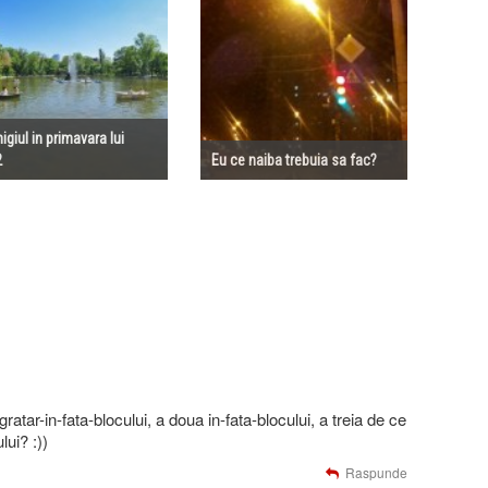
igiul in primavara lui
2
Eu ce naiba trebuia sa fac?
tar-in-fata-blocului, a doua in-fata-blocului, a treia de ce
ui? :))
Raspunde