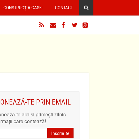
CONSTRUCȚIA CASEI
CONTACT
RSS
Email
Facebook
Twitter
Google+
ONEAZĂ-TE PRIN EMAIL
nează-te aici și primeşti zilnic
ormaţii care contează!
Înscrie-te