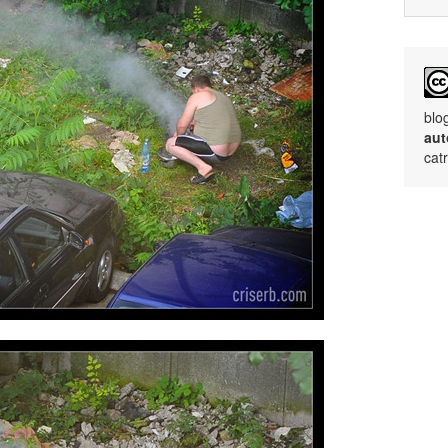
blo
aut
cat