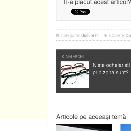
Ti-a placut acest articol
Categorie:
Bucuresti
Etichete:
bu
MAI VECHI
Niste ochelaristi
prin zona sunt?
Articole pe aceeași temă