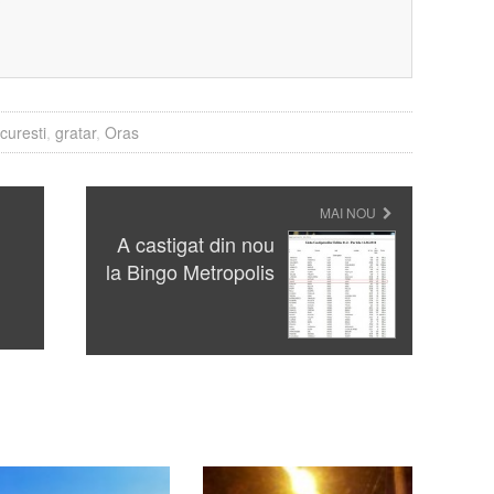
?
curesti
,
gratar
,
Oras
MAI NOU
A castigat din nou
la Bingo Metropolis