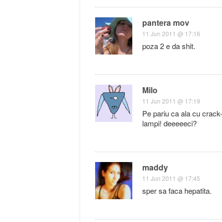
pantera mov
11 Jun 2011 @ 17:16
poza 2 e da shit.
Milo
11 Jun 2011 @ 17:19
Pe pariu ca ala cu crack-
lampi! deeeeeci?
maddy
11 Jun 2011 @ 17:45
sper sa faca hepatita.