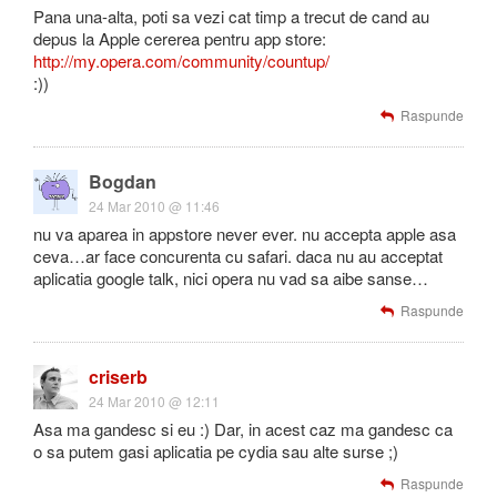
Pana una-alta, poti sa vezi cat timp a trecut de cand au
depus la Apple cererea pentru app store:
http://my.opera.com/community/countup/
:))
Raspunde
Bogdan
24 Mar 2010 @ 11:46
nu va aparea in appstore never ever. nu accepta apple asa
ceva…ar face concurenta cu safari. daca nu au acceptat
aplicatia google talk, nici opera nu vad sa aibe sanse…
Raspunde
criserb
24 Mar 2010 @ 12:11
Asa ma gandesc si eu :) Dar, in acest caz ma gandesc ca
o sa putem gasi aplicatia pe cydia sau alte surse ;)
Raspunde