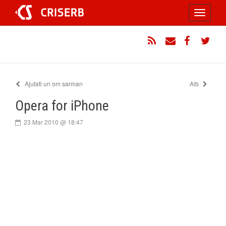
Sari
Toggle
la
conținut
navigati
RSS
Email
Facebook
Twitt
Ajutati un om sarman
Alb
Opera for iPhone
23 Mar 2010 @ 18:47