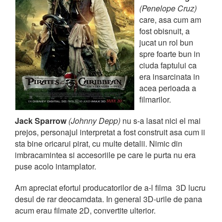
(Penelope Cruz)
care, asa cum am
fost obisnuit, a
jucat un rol bun
spre foarte bun in
ciuda faptului ca
era insarcinata in
acea perioada a
filmarilor.
Jack Sparrow
(Johnny Depp)
nu s-a lasat nici el mai
prejos, personajul interpretat a fost construit asa cum ii
sta bine oricarui pirat, cu multe detalii. Nimic din
imbracamintea si accesoriile pe care le purta nu era
puse acolo intamplator.
Am apreciat efortul producatorilor de a-l filma 3D lucru
desul de rar deocamdata. In general 3D-urile de pana
acum erau filmate 2D, convertite ulterior.