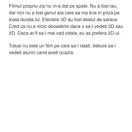
Filmul propriu-zis nu m-a dat pe spate. Nu a fost rau,
dar nici nu a fost genul ala care sa ma tina in priza pe
toata durata lui. Efectele 3D au fost destul de sarace.
Cred ca nu e nicio deosebire daca o sa-l vedeti 3D sau
2D. Daca ar fi sa-l mai vad odata, eu as prefera 2D-ul.
Totusi nu este un film pe care sa-l ratati, trebuie sa-l
vedeti atunci cand aveti ocazia.