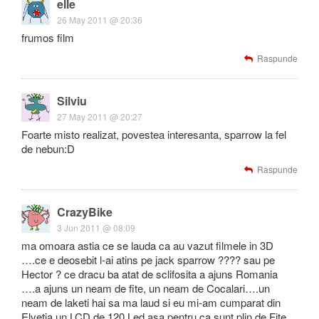
elle
26 May 2011 @ 20:36
frumos film
Raspunde
Silviu
27 May 2011 @ 20:27
Foarte misto realizat, povestea interesanta, sparrow la fel
de nebun:D
Raspunde
CrazyBike
3 Jun 2011 @ 08:09
ma omoara astia ce se lauda ca au vazut filmele in 3D
….ce e deosebit l-ai atins pe jack sparrow ???? sau pe
Hector ? ce dracu ba atat de sclifosita a ajuns Romania
….a ajuns un neam de fite, un neam de Cocalari….un
neam de laketi hai sa ma laud si eu mi-am cumparat din
Elvetia un LCD de 120 Led asa pentru ca sunt plin de Fite