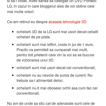
si sa-l votati. Aveti sansa sa castigati un DVD Portabil
LG, in cazul in care bloggerul ales de voi obtine cele
mai multe voturi.
Ce-am retinut eu despre
aceasta tehnologie 3D
:
ochelarii 3D de la LG sunt mai usori decat ceilalti
ochelari de pe piata.
ochelarii sunt mai ieftini, costa in jur de 1 euro.
Practic va permiteti sa cumparati mai multi,
pentru toti prietenii care vin la voi sa se bucure
de vizionarea unui 3D.
ochelarii sunt mai usori decat cei conventionali,
ochelarii nu au nevoie de sursa de curent. Nu
trebuie sa-i alimentati deloc.
ochelarii nu-ti mai obosesc ochii asa cum fac cei
conventionali.
Nu am de unde sa stiu cat de adevarate sunt cele de