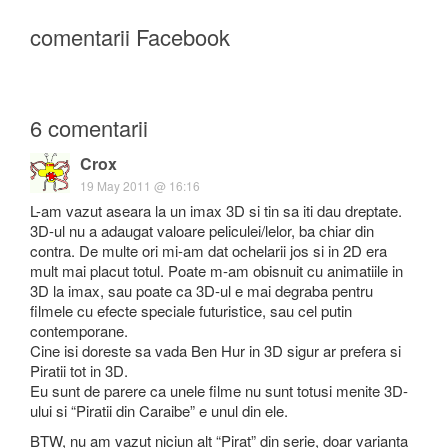
comentarii Facebook
6 comentarii
Crox
19 May 2011 @ 16:16
L-am vazut aseara la un imax 3D si tin sa iti dau dreptate.
3D-ul nu a adaugat valoare peliculei/lelor, ba chiar din
contra. De multe ori mi-am dat ochelarii jos si in 2D era
mult mai placut totul. Poate m-am obisnuit cu animatiile in
3D la imax, sau poate ca 3D-ul e mai degraba pentru
filmele cu efecte speciale futuristice, sau cel putin
contemporane.
Cine isi doreste sa vada Ben Hur in 3D sigur ar prefera si
Piratii tot in 3D.
Eu sunt de parere ca unele filme nu sunt totusi menite 3D-
ului si “Piratii din Caraibe” e unul din ele.
BTW, nu am vazut niciun alt “Pirat” din serie, doar varianta