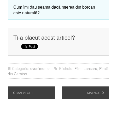
Cum îmi dau seama dacă mierea din borcan
este naturală?
Ti-a placut acest articol?
Categorie:
evenimente
Etichete:
Film
,
Lansare
,
Piratii
din Caraibe
MAI VECHI
MAI NOU