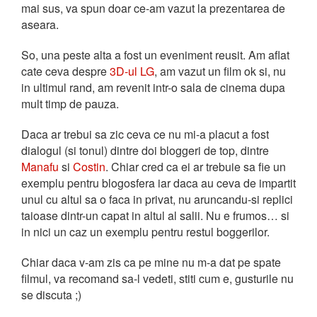
mai sus, va spun doar ce-am vazut la prezentarea de
aseara.
So, una peste alta a fost un eveniment reusit. Am aflat
cate ceva despre
3D-ul LG
, am vazut un film ok si, nu
in ultimul rand, am revenit intr-o sala de cinema dupa
mult timp de pauza.
Daca ar trebui sa zic ceva ce nu mi-a placut a fost
dialogul (si tonul) dintre doi bloggeri de top, dintre
Manafu
si
Costin
. Chiar cred ca ei ar trebuie sa fie un
exemplu pentru blogosfera iar daca au ceva de impartit
unul cu altul sa o faca in privat, nu aruncandu-si replici
taioase dintr-un capat in altul al salii. Nu e frumos… si
in nici un caz un exemplu pentru restul boggerilor.
Chiar daca v-am zis ca pe mine nu m-a dat pe spate
filmul, va recomand sa-l vedeti, stiti cum e, gusturile nu
se discuta ;)