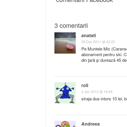
3 comentarii
anatati
29 Dec 2011 @ 22:22
Pe Muntele Mic (Caranseb
abonament pentru ski. Cop
din ţară şi durează 45 de
roli
4 Jan 2012 @ 16:49
straja dus-intors 10 lei,
Andreea