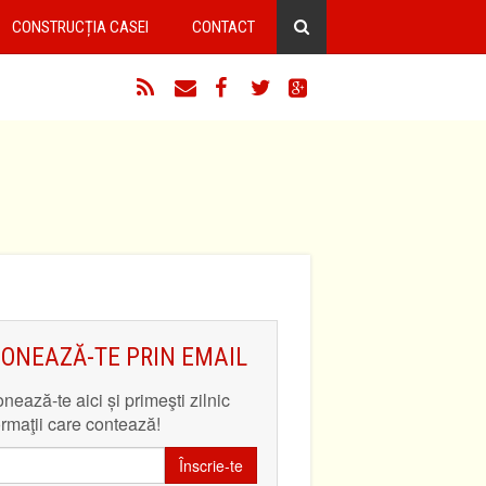
CONSTRUCȚIA CASEI
CONTACT
RSS
Email
Facebook
Twitter
Google+
ONEAZĂ-TE PRIN EMAIL
nează-te aici și primeşti zilnic
ormaţii care contează!
Înscrie-te