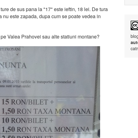
re de sus pana la "17" este ieftin, 18 lei. De tura
ca nu este zapada, dupa cum se poate vedea in
 pe Valea Prahovei sau alte statiuni montane?
blo
aut
cat