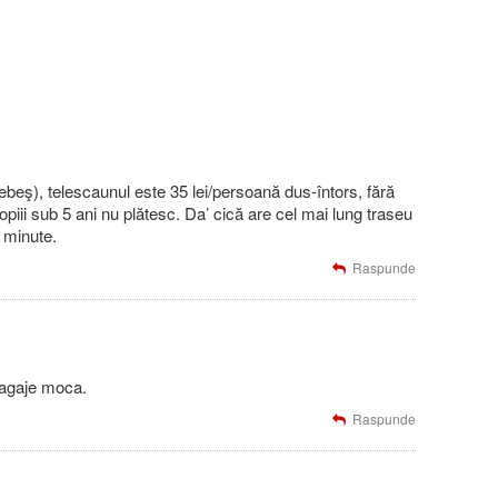
eş), telescaunul este 35 lei/persoană dus-întors, fără
iii sub 5 ani nu plătesc. Da’ cică are cel mai lung traseu
 minute.
Raspunde
 bagaje moca.
Raspunde