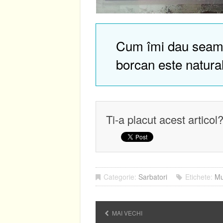
Cum îmi dau seam
borcan este natura
Ti-a placut acest articol
Categorie:
Sarbatori
Etichete:
Mu
MAI VECHI