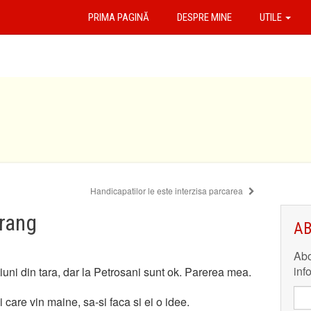
PRIMA PAGINĂ
DESPRE MINE
UTILE
Handicapatilor le este interzisa parcarea
arang
AB
Abo
inf
tiuni din tara, dar la Petrosani sunt ok. Parerea mea.
i care vin maine, sa-si faca si ei o idee.