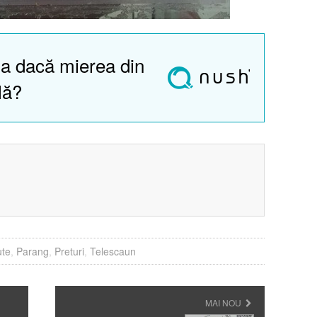
a dacă mierea din
lă?
?
te
,
Parang
,
Preturi
,
Telescaun
MAI NOU