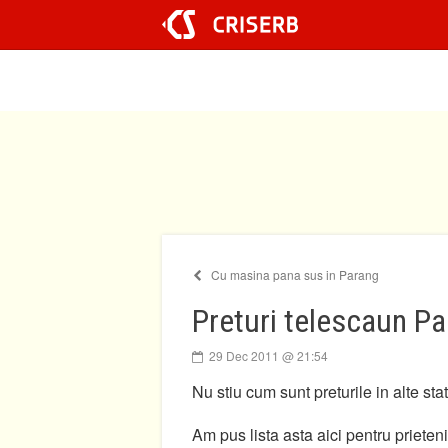
Sari
la
conținut
Cu masina pana sus in Parang
Preturi telescaun P
29 Dec 2011 @ 21:54
Nu stiu cum sunt preturile in alte sta
Am pus lista asta aici pentru prieteni