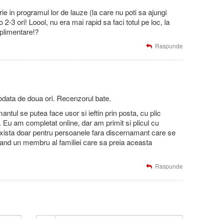
rie in programul lor de lauze (la care nu poti sa ajungi
o 2-3 ori! Loool, nu era mai rapid sa faci totul pe loc, la
uplimentare!?
Raspunde
data de doua ori. Recenzorul bate.
tul se putea face usor si ieftin prin posta, cu plic
e. Eu am completat online, dar am primit si plicul cu
xista doar pentru persoanele fara discernamant care se
eavand un membru al familiei care sa preia aceasta
Raspunde