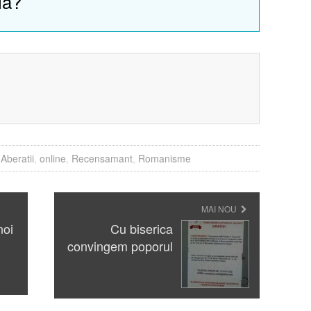
lă?
?
:
Aberatii
,
online
,
Recensamant
,
Romanisme
MAI NOU
noi
Cu biserica
convingem poporul