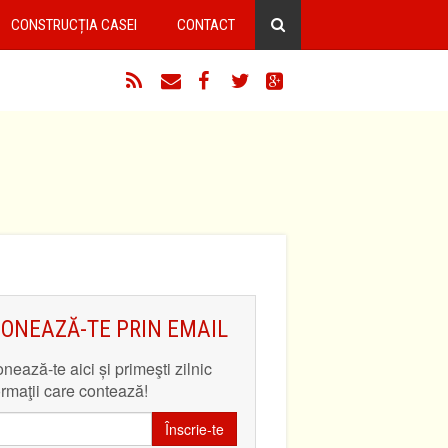
CONSTRUCȚIA CASEI
CONTACT
RSS
Email
Facebook
Twitter
Google+
ONEAZĂ-TE PRIN EMAIL
nează-te aici și primeşti zilnic
ormaţii care contează!
Înscrie-te