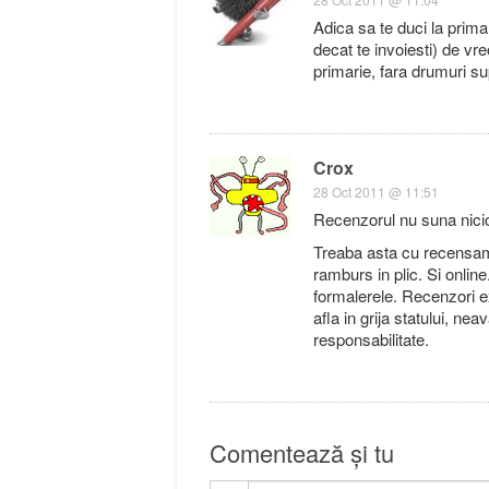
Adica sa te duci la prima
decat te invoiesti) de vre
primarie, fara drumuri s
Crox
28 Oct 2011 @ 11:51
Recenzorul nu suna nicio
Treaba asta cu recensaman
ramburs in plic. Si onlin
formalerele. Recenzori e
afla in grija statului, n
responsabilitate.
Comentează și tu