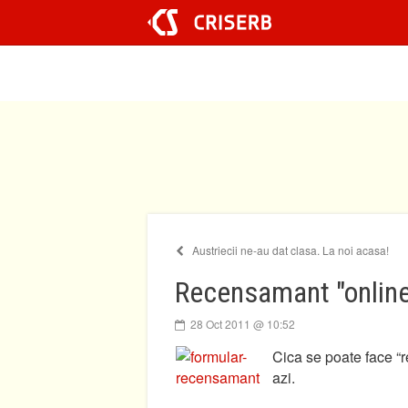
Sari
la
conținut
Austriecii ne-au dat clasa. La noi acasa!
Recensamant "onlin
28 Oct 2011 @ 10:52
Cica se poate face “
azi.