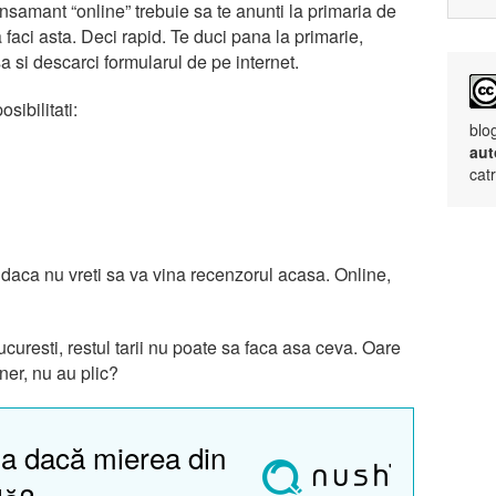
nsamant “online” trebuie sa te anunti la primaria de
a faci asta. Deci rapid. Te duci pana la primarie,
sa si descarci formularul de pe internet.
sibilitati:
blo
aut
cat
daca nu vreti sa va vina recenzorul acasa. Online,
uresti, restul tarii nu poate sa faca asa ceva. Oare
ner, nu au plic?
a dacă mierea din