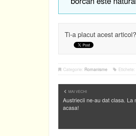
borcan este natura
Ti-a placut acest articol
Categorie:
Romanisme
Etichete
MAI VECHI
Austriecii ne-au dat clasa. La 
acasa!