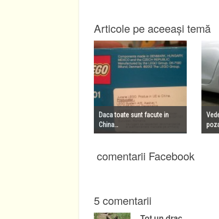
Articole pe aceeași temă
Daca toate sunt facute in
Vede
China…
poza
comentarii Facebook
5 comentarii
Tot un drac