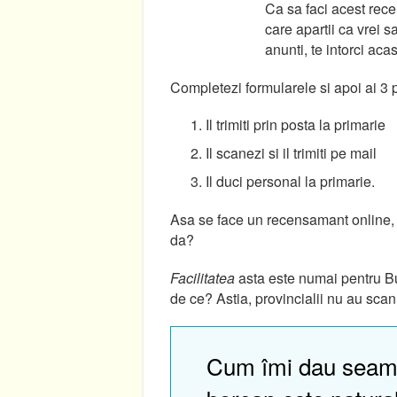
Ca sa faci acest rece
care apartii ca vrei s
anunti, te intorci aca
Completezi formularele si apoi ai 3 po
Il trimiti prin posta la primarie
Il scanezi si il trimiti pe mail
Il duci personal la primarie.
Asa se face un recensamant online, 
da?
Facilitatea
asta este numai pentru Buc
de ce? Astia, provincialii nu au scan
Cum îmi dau seam