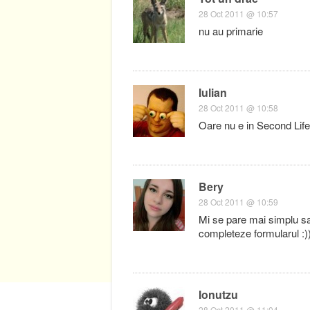
28 Oct 2011 @ 10:57
nu au primarie
Iulian
28 Oct 2011 @ 10:58
Oare nu e in Second Life
Bery
28 Oct 2011 @ 10:59
Mi se pare mai simplu sa 
completeze formularul :)
Ionutzu
28 Oct 2011 @ 11:04