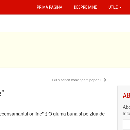
PRIMA PAGINĂ
DESPRE MINE
UTILE
Cu biserica convingem poporul
e"
AB
Abo
inf
recensamantul online” :) O gluma buna si pe ziua de