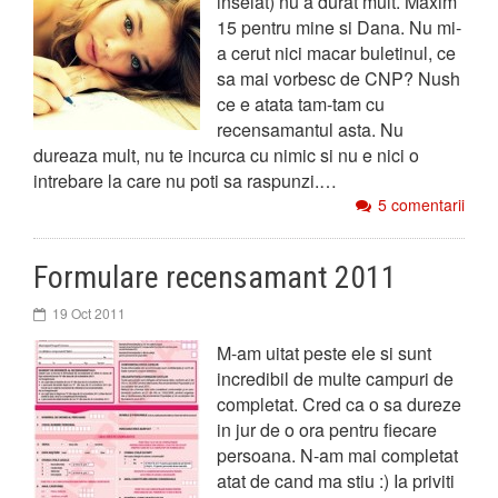
inselat) nu a durat mult. Maxim
15 pentru mine si Dana. Nu mi-
a cerut nici macar buletinul, ce
sa mai vorbesc de CNP? Nush
ce e atata tam-tam cu
recensamantul asta. Nu
dureaza mult, nu te incurca cu nimic si nu e nici o
intrebare la care nu poti sa raspunzi.…
5 comentarii
Formulare recensamant 2011
19 Oct 2011
M-am uitat peste ele si sunt
incredibil de multe campuri de
completat. Cred ca o sa dureze
in jur de o ora pentru fiecare
persoana. N-am mai completat
atat de cand ma stiu :) Ia priviti