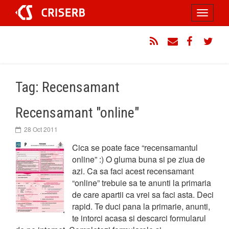
Sari
Toggle
la
conținut
navigati
RSS
Email
Facebook
Twitt
Tag: Recensamant
Recensamant "online"
28 Oct 2011
Cica se poate face “recensamantul
online” :) O gluma buna si pe ziua de
azi. Ca sa faci acest recensamant
“online” trebuie sa te anunti la primaria
de care apartii ca vrei sa faci asta. Deci
rapid. Te duci pana la primarie, anunti,
te intorci acasa si descarci formularul