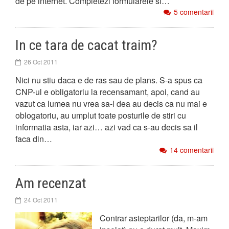
de pe internet. Completezi formularele si…
5 comentarii
In ce tara de cacat traim?
26 Oct 2011
Nici nu stiu daca e de ras sau de plans. S-a spus ca
CNP-ul e obligatoriu la recensamant, apoi, cand au
vazut ca lumea nu vrea sa-l dea au decis ca nu mai e
oblogatoriu, au umplut toate posturile de stiri cu
informatia asta, iar azi… azi vad ca s-au decis sa il
faca din…
14 comentarii
Am recenzat
24 Oct 2011
Contrar asteptarilor (da, m-am