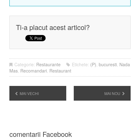
Ti-a placut acest articol?
Categorie:
Restaurante
Etichete:
(P)
,
bucuresti
,
Nada
Mas
,
Recomandari
,
Restaurant
MAI VECHI
MAI NOU
comentarii Facebook