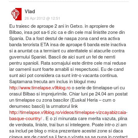
Vlad
26 Apr 2012 @ 12:51
Eu traiesc de aproape 2 ani in Getxo. in apropiere de
Bilbao, insa pot sa-ti zic ca e din cele mai linistite zone din
Spania. Da a fost destul de naspa zona cand era activa
banda terorista ETA insa de aproape 6 banda este inactiva
si a anuntat ca a termiant cu atenttatele si atacurile contra
guvernului Spaniei. Bascii de aici sunt un fel de nemti
pentru spanioli. Rata somajului este dintre cele mai reduse
iar oamenii sunt foarte amabili si respectuosi. Eu de cand
sunt aici pot considera ca sunt intr-o vacanta continua.
Saptamana trecuta am inclus in blogul meu
http://www.timelapse.v9blog.ro
o serie de timelapse-uri cu
orasul Bilbao si imprejurimile. Chiar luni pe 24.04 am postat
un timelapse cu zona bascilor (Euskal Heria – cum o
denumesc bascii) la urmatorul link
http://timelapse.v9blog.ro/videos/timelapse-vizcayabizcaia-
basque-country/
. E o zi minunata care merita vazuta, plina
de verdeata, liniste, trai bun si intelegere. Poate intr-o zi am
sa includ pe blog o mica prezentare acestei zone si daca
cineva are de cand sa ii faca o vizeta sa se puna in contact