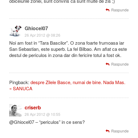
obiceiurile zonei, sunt convins ca sunt multe de zis ;)
Raspunde
Ghiocel07
26 Apr 2012 @ 08:26
Noi am fost in “Tara Bascilor”. O zona foarte frumoasa iar
San Sebastian, este superb. La fel Bilbao. Am aflat ca este
destul de periculos in zona dar din fericire totul a fost ok.
Raspunde
Pingback:
despre Zilele Basce, numai de bine. Nada Mas.
« SANUCA
criserb
26 Apr 2012 @ 10:55
@Ghiocel07 – “periculos” in ce sens?
Raspunde