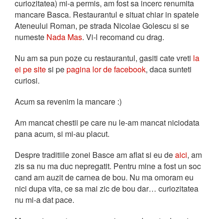
curiozitatea) mi-a permis, am fost sa incerc renumita
mancare Basca. Restaurantul e situat chiar in spatele
Ateneului Roman, pe strada Nicolae Golescu si se
numeste
Nada Mas
. Vi-l recomand cu drag.
Nu am sa pun poze cu restaurantul, gasiti cate vreti
la
ei pe site
si pe
pagina lor de facebook
, daca sunteti
curiosi.
Acum sa revenim la mancare :)
Am mancat chestii pe care nu le-am mancat niciodata
pana acum, si mi-au placut.
Despre traditiile zonei Basce am aflat si eu de
aici
, am
zis sa nu ma duc nepregatit. Pentru mine a fost un soc
cand am auzit de carnea de bou. Nu ma omoram eu
nici dupa vita, ce sa mai zic de bou dar… curiozitatea
nu mi-a dat pace.