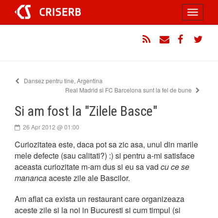
Sari
Toggle
la
conținut
navigati
RSS
Email
Facebook
Twitt
Dansez pentru tine, Argentina
Real Madrid si FC Barcelona sunt la fel de bune
Si am fost la "Zilele Basce"
26 Apr 2012 @ 01:00
Curiozitatea este, daca pot sa zic asa, unul din marile
mele defecte (sau calitati?) :) si pentru a-mi satisface
aceasta curiozitate m-am dus si eu sa vad
cu ce se
mananca
aceste zile ale Bascilor.
Am aflat ca exista un restaurant care organizeaza
aceste zile si la noi in Bucuresti si cum timpul (si