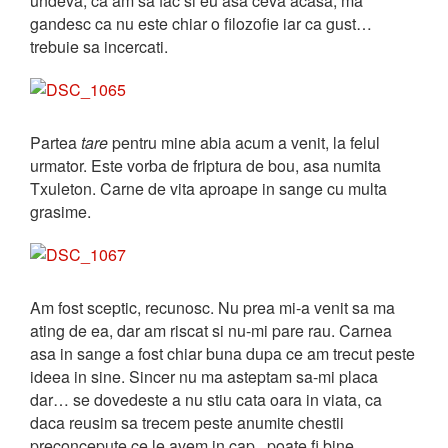
undeva, ca am sa fac si eu asa ceva acasa, ma
gandesc ca nu este chiar o filozofie iar ca gust…
trebuie sa incercati.
Partea
tare
pentru mine abia acum a venit, la felul
urmator. Este vorba de friptura de bou, asa numita
Txuleton. Carne de vita aproape in sange cu multa
grasime.
Am fost sceptic, recunosc. Nu prea mi-a venit sa ma
ating de ea, dar am riscat si nu-mi pare rau. Carnea
asa in sange a fost chiar buna dupa ce am trecut peste
ideea in sine. Sincer nu ma asteptam sa-mi placa
dar… se dovedeste a nu stiu cata oara in viata, ca
daca reusim sa trecem peste anumite chestii
preconcepute ce le avem in cap, poate fi bine.