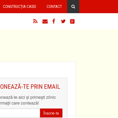
CONSTRUCȚIA CASEI
CONTACT
RSS
Email
Facebook
Twitter
Google+
ONEAZĂ-TE PRIN EMAIL
nează-te aici și primeşti zilnic
ormaţii care contează!
Înscrie-te