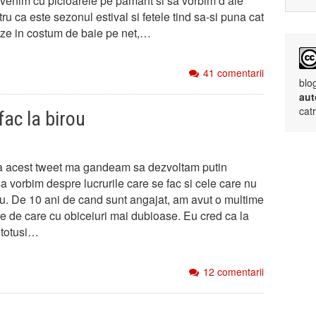
evenim cu picioarele pe pamant si sa vorbim d’ale
ru ca este sezonul estival si fetele tind sa-si puna cat
ze in costum de baie pe net,…
41 comentarii
blo
aut
cat
fac la birou
a acest tweet ma gandeam sa dezvoltam putin
sa vorbim despre lucrurile care se fac si cele care nu
rou. De 10 ani de cand sunt angajat, am avut o multime
re de care cu obiceiuri mai dubioase. Eu cred ca la
 totusi…
12 comentarii