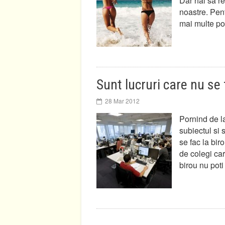
Dar hai sa r
noastre. Pent
mai multe po
Sunt lucruri care nu se 
28 Mar 2012
Pornind de l
subiectul si 
se fac la bi
de colegi ca
birou nu poti