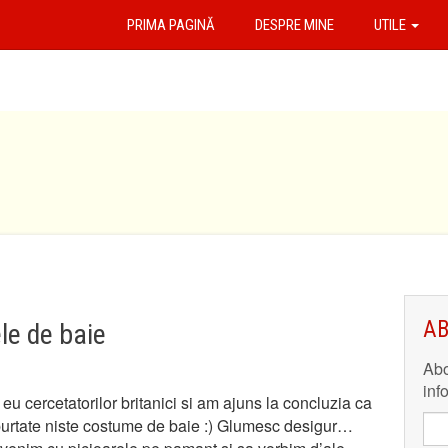
PRIMA PAGINĂ
DESPRE MINE
UTILE
AB
le de baie
Abo
inf
 eu cercetatorilor britanici si am ajuns la concluzia ca
purtate niste costume de baie :) Glumesc desigur…