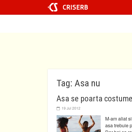
Sari
la
conținut
Tag: Asa nu
Asa se poarta costume
19 Jul 2012
M-am aliat si
asa trebuie 