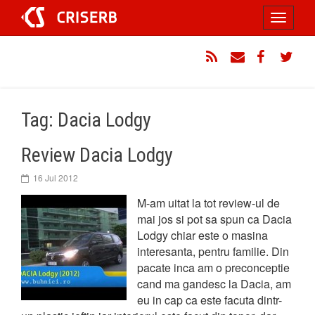
Sari
Toggle
la
conținut
navigati
RSS
Email
Facebook
Twitt
Tag: Dacia Lodgy
Review Dacia Lodgy
16 Jul 2012
M-am uitat la tot review-ul de
mai jos si pot sa spun ca Dacia
Lodgy chiar este o masina
interesanta, pentru familie. Din
pacate inca am o preconceptie
cand ma gandesc la Dacia, am
eu in cap ca este facuta dintr-