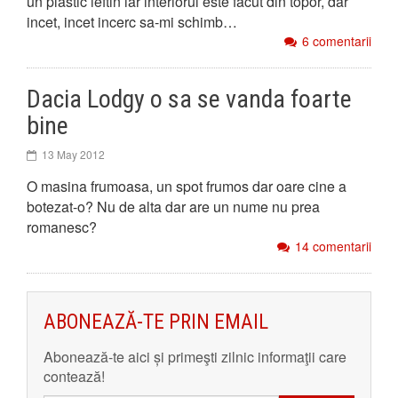
un plastic ieftin iar interiorul este facut din topor, dar
incet, incet incerc sa-mi schimb…
6 comentarii
Dacia Lodgy o sa se vanda foarte
bine
13 May 2012
O masina frumoasa, un spot frumos dar oare cine a
botezat-o? Nu de alta dar are un nume nu prea
romanesc?
14 comentarii
ABONEAZĂ-TE PRIN EMAIL
Abonează-te aici și primeşti zilnic informaţii care
contează!