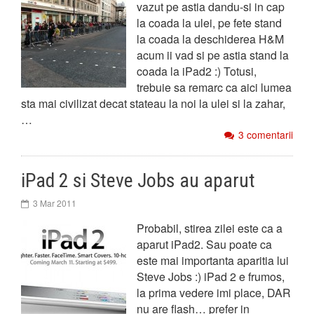
vazut pe astia dandu-si in cap
la coada la ulei, pe fete stand
la coada la deschiderea H&M
acum ii vad si pe astia stand la
coada la iPad2 :) Totusi,
trebuie sa remarc ca aici lumea
sta mai civilizat decat stateau la noi la ulei si la zahar,
…
3 comentarii
iPad 2 si Steve Jobs au aparut
3 Mar 2011
Probabil, stirea zilei este ca a
aparut iPad2. Sau poate ca
este mai importanta aparitia lui
Steve Jobs :) iPad 2 e frumos,
la prima vedere imi place, DAR
nu are flash… prefer in