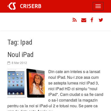
Sari
Toggle
la
conținut
navigati
RSS
Email
Facebook
Twitt
Tag: Ipad
Noul iPad
8 Mar 2012
Din cate am inteles s-a lansat
noul iPad. Nu-i zice asa cum
se astepta lumea nici iPad 3,
nici iPad HD ci simplu "noul
iPad". Cam ciudat o sa fie cand
o sa-l comandati la magazin
pentru ca la noi si iPad-ul 2 e totusi nou. Se pare ca