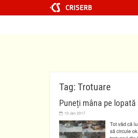
Sari
la
conținut
Tag: Trotuare
Puneți mâna pe lopată 
10 Jan 2017
Tot văd că l
să circule ok