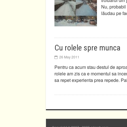
trotuarul din
Nu, probabil
lăudau pe f
Cu rolele spre munca
26 May 2011
Pentru ca acum stau destul de aproa
rolele am zis ca e momentul sa incer
sa repet experienta prea repede. Pai