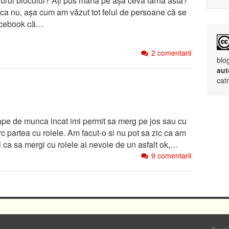
 jurul blocului? Ați pus mâna pe așa ceva iarna asta?
 ca nu, așa cum am văzut tot felul de persoane că se
acebook că…
2 comentarii
blo
aut
cat
pe de munca incat imi permit sa merg pe jos sau cu
c partea cu rolele. Am facut-o si nu pot sa zic ca am
 ca sa mergi cu rolele ai nevoie de un asfalt ok,…
9 comentarii