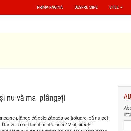
PRIMA PAGINĂ
DESPRE MINE
UTILE
AB
și nu vă mai plângeți
Abo
inf
umea se plânge că este zăpada pe trotuare, că nu pot
. Dar voi ce ați făcut pentru asta? V-ați curățat