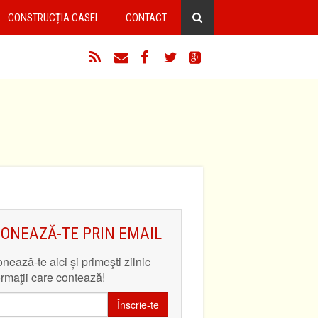
CONSTRUCȚIA CASEI
CONTACT
RSS
Email
Facebook
Twitter
Google+
ONEAZĂ-TE PRIN EMAIL
nează-te aici și primeşti zilnic
ormaţii care contează!
Înscrie-te