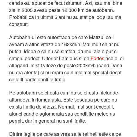
cand s-au apucat de facut drumuri. Azi, sau mai bine
zis in 2005 aveau peste 12.000 km de autobahn.
Probabil ca in ultimii 5 ani nu au stat pe loc si au mai
construit.
Autobahn-ul este autostrada pe care Matizul ce-l
aveam a atins viteza de 162km/h. Mai mult chiar nu
putea. Ideea e ca nu se simtea, drumul ala e pur si
simplu perfect. Ulterior l-am dus si pe
Fortos
acolo, el
atingand linistit viteze de peste 200km/h (cand Dana
nu era atenta) si nu eram cu nimic mai special decat
ceilalti participanti la trafic.
Pe autobahn se circula cum nu se circula niciunde
altundeva in lumea asta. Este soseaua pe care nu
exista limita de viteza. Normal, mai sunt exceptii,
atunci cand e aglomerata sau conditiile meteo nu
permit, dar in general nu sunt limite.
Dintre legile pe care as vrea sa le retineti este ca pe