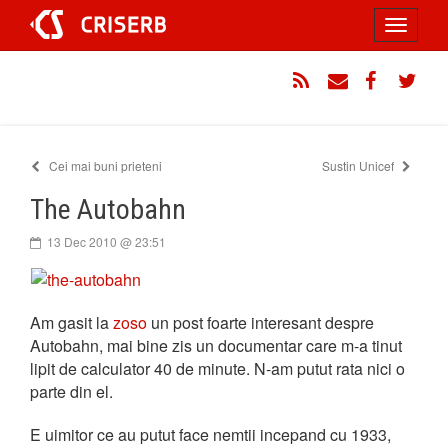
Sari
Toggle
la
conținut
navigati
RSS
Email
Facebook
Twitt
Cei mai buni prieteni
Sustin Unicef
The Autobahn
13 Dec 2010 @ 23:51
Am gasit la
zoso
un post foarte interesant despre
Autobahn, mai bine zis un documentar care m-a tinut
lipit de calculator 40 de minute. N-am putut rata nici o
parte din el.
E uimitor ce au putut face nemtii incepand cu 1933,