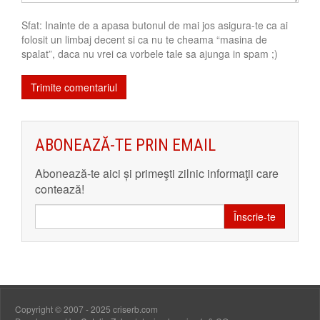
Sfat: Inainte de a apasa butonul de mai jos asigura-te ca ai
folosit un limbaj decent si ca nu te cheama “masina de
spalat”, daca nu vrei ca vorbele tale sa ajunga in spam ;)
ABONEAZĂ-TE PRIN EMAIL
Abonează-te aici și primeşti zilnic informaţii care
contează!
Înscrie-te
Copyright © 2007 - 2025 criserb.com