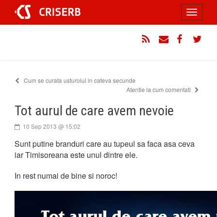
Sari
Toggle
la
conținut
navigati
RSS
Email
Facebook
Twitt
Cum se curata usturoiul in cateva secunde
Atentie la cum comentati
Tot aurul de care avem nevoie
10 Sep 2013 @ 15:02
Sunt putine branduri care au tupeul sa faca asa ceva
iar Timisoreana este unul dintre ele.
In rest numai de bine si noroc!