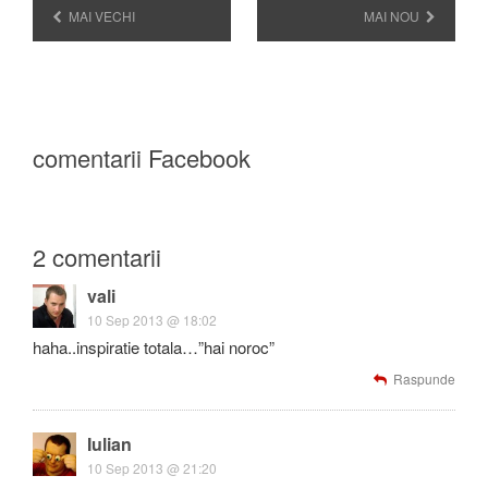
MAI VECHI
MAI NOU
comentarii Facebook
2 comentarii
vali
10 Sep 2013 @ 18:02
haha..inspiratie totala…”hai noroc”
Raspunde
Iulian
10 Sep 2013 @ 21:20