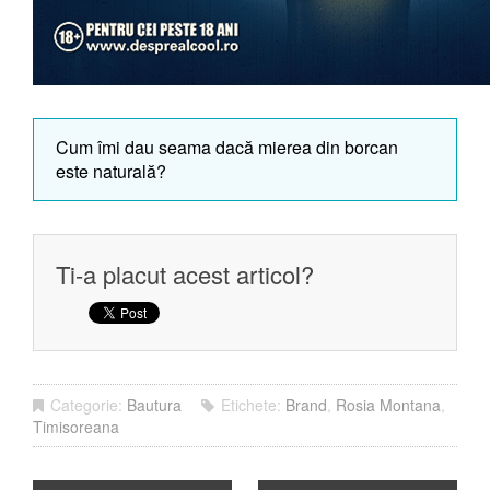
Cum îmi dau seama dacă mierea din borcan
este naturală?
Ti-a placut acest articol?
Categorie:
Bautura
Etichete:
Brand
,
Rosia Montana
,
Timisoreana