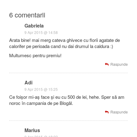
6 comentarii
Gabriela
9 Apr 2015 @ 14:58
Arata bine! mai merg cateva ghivece cu florii agatate de
calorifer pe perioada cand nu dai drumul la caldura :)
Multumesc pentru premiu!
Raspunde
Adi
9 Apr 2015 @ 15:25
Ce foișor mi-aș face și eu cu 500 de lei, hehe. Sper să am
noroc în campania de pe Blogăl.
Raspunde
Marius
9 Apr 2015 @ 18:22