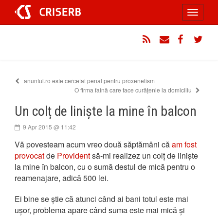
Sari
Toggle
la
conținut
navigati
RSS
Email
Facebook
Twitt
anuntul.ro este cercetat penal pentru proxenetism
O firma faină care face curățenie la domiciliu
Un colț de liniște la mine în balcon
9 Apr 2015 @ 11:42
Vă povesteam acum vreo două săptămâni că
am fost
provocat
de
Provident
să-mi realizez un colț de liniște
la mine în balcon, cu o sumă destul de mică pentru o
reamenajare, adică 500 lei.
Ei bine se știe că atunci când ai bani totul este mai
ușor, problema apare când suma este mai mică și