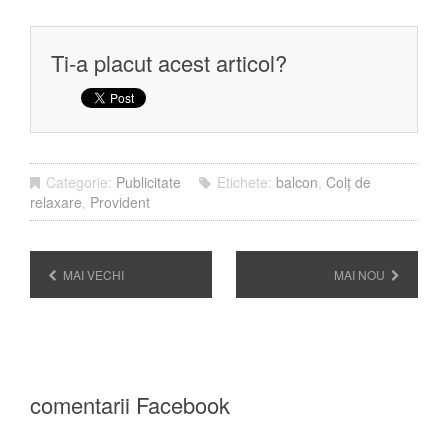
Ti-a placut acest articol?
Categorie:
Publicitate
Etichete:
balcon
,
Colț de
relaxare
,
Provident
MAI VECHI
MAI NOU
comentarii Facebook