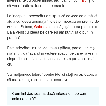
interesante cu buget limitat, aruncați un ochi
aici
și o
să vedeți câteva lucruri interesante.
La începutul provocării am spus că cel/cea care mă vă
ajuta cu ideea amenajării o să primească un premiu de
500 lei. Ei bine,
Gabriela
este câștigătoarea premiului.
Ea a venit cu ideea pe care eu am putut să o pun în
practică.
Este adevărat, multe idei mi-au plăcut, poate unele și
mai mult, dar având în vedere spațiul pe care-l aveam
disponibil soluția ei a fost cea care s-a pretat cel mai
ok.
Vă mulțumesc tuturor pentru idei și stați pe aproape, o
să mai am niște concursuri pentru voi.
Cum îmi dau seama dacă mierea din borcan
este naturală?