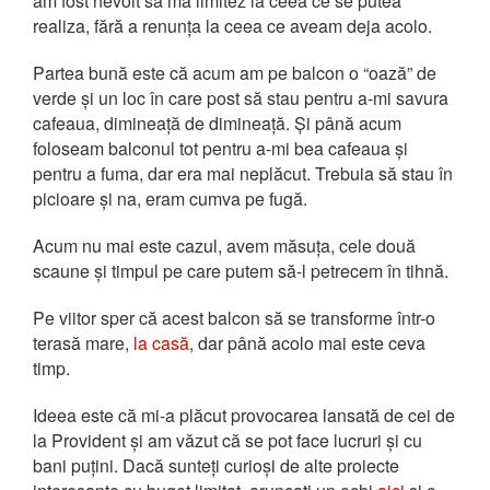
am fost nevoit să mă limitez la ceea ce se putea
realiza, fără a renunța la ceea ce aveam deja acolo.
Partea bună este că acum am pe balcon o “oază” de
verde și un loc în care post să stau pentru a-mi savura
cafeaua, dimineață de dimineață. Și până acum
foloseam balconul tot pentru a-mi bea cafeaua și
pentru a fuma, dar era mai neplăcut. Trebuia să stau în
picioare și na, eram cumva pe fugă.
Acum nu mai este cazul, avem măsuța, cele două
scaune și timpul pe care putem să-l petrecem în tihnă.
Pe viitor sper că acest balcon să se transforme într-o
terasă mare,
la casă
, dar până acolo mai este ceva
timp.
Ideea este că mi-a plăcut provocarea lansată de cei de
la Provident și am văzut că se pot face lucruri și cu
bani puțini. Dacă sunteți curioși de alte proiecte