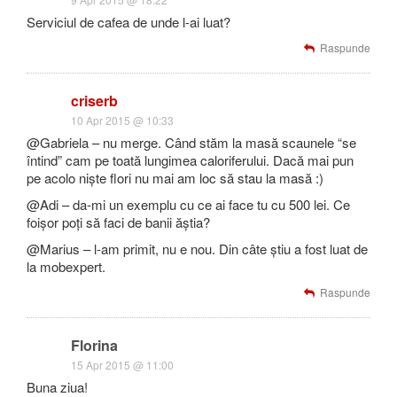
Serviciul de cafea de unde l-ai luat?
Raspunde
criserb
10 Apr 2015 @ 10:33
@Gabriela – nu merge. Când stăm la masă scaunele “se
întind” cam pe toată lungimea caloriferului. Dacă mai pun
pe acolo niște flori nu mai am loc să stau la masă :)
@Adi – da-mi un exemplu cu ce ai face tu cu 500 lei. Ce
foișor poți să faci de banii ăștia?
@Marius – l-am primit, nu e nou. Din câte știu a fost luat de
la mobexpert.
Raspunde
Florina
15 Apr 2015 @ 11:00
Buna ziua!