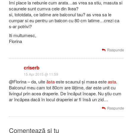
Imi place la nebunie cum arata…as vrea sa stiu, masuta si
scaunele sunt cumva cele din Ikea?
si, tototdata, ce latime are balconul tau? as vrea sa le
cumpar si eu pentru un balcon cu 80 cm latime…crezi ca
s-ar potrivi?
Iti multumesc,
Florina
Raspunde
criserb
15 Apr 2015 @ 11:59
@Florina – da, uite
ăsta
este scaunul și masa este
asta
.
Balconul meu cam tot 80cm are lățime, dar este unit cu
livingul prin acea draperie. De încăput încape. Nu știu cum
ar încăpea dacă în locul draperiei ar fi însă un zid…
Raspunde
Comentează și tu