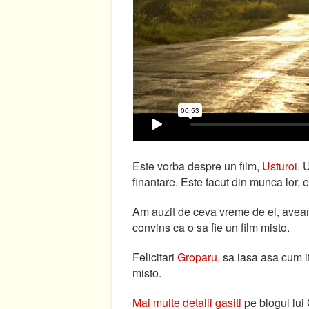
Este vorba despre un film,
Usturoi
. 
finantare. Este facut din munca lor, efo
Am auzit de ceva vreme de el, aveam
convins ca o sa fie un film misto.
Felicitari
Groparu
, sa iasa asa cum it
misto.
Mai multe detalii gasiti
pe blogul lui