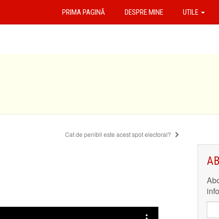
PRIMA PAGINĂ
DESPRE MINE
UTILE
Cat de penibil este acest spot electoral?
AB
Abo
inf