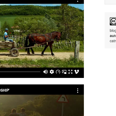
blo
aut
cat