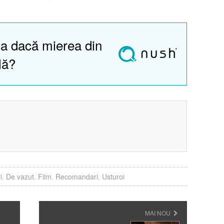
a dacă mierea din
lă?
?
i
,
De vazut
,
Film
,
Recomandari
,
Usturoi
MAI NOU