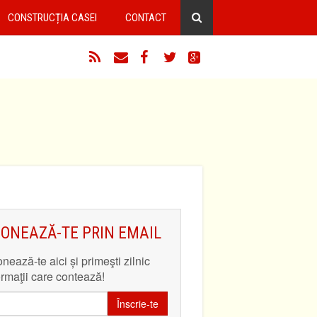
CONSTRUCȚIA CASEI
CONTACT
RSS
Email
Facebook
Twitter
Google+
ONEAZĂ-TE PRIN EMAIL
nează-te aici și primeşti zilnic
ormaţii care contează!
Înscrie-te