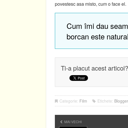
povestesc asa misto, cum o face el.
Cum îmi dau seam
borcan este natura
Ti-a placut acest articol
Categorie:
Film
Etichete:
Blogger
MAI VECHI