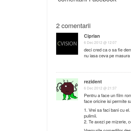
2 comentarii
Ciprian
6 Dec 2012 @ 12:07
deci cred ca o sa fie dem
nu iasa ceva pe masura
rezident
6 Dec 2012 @ 21:37
Pentru a face un film ro
face oricine isi permite s
1. Vrei sa faci bani cu e
pulimii.
2. Te axezi pe mizerie, co
Vremurile comediilor de