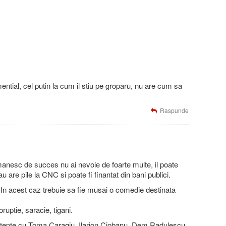
ential, cel putin la cum il stiu pe groparu, nu are cum sa
Raspunde
manesc de succes nu ai nevoie de foarte multe, il poate
au are pile la CNC si poate fi finantat din bani publici.
l. In acest caz trebuie sa fie musai o comedie destinata
ruptie, saracie, tigani.
stepte cu Toma Caragiu, Ilarion Ciobanu, Dem Radulescu