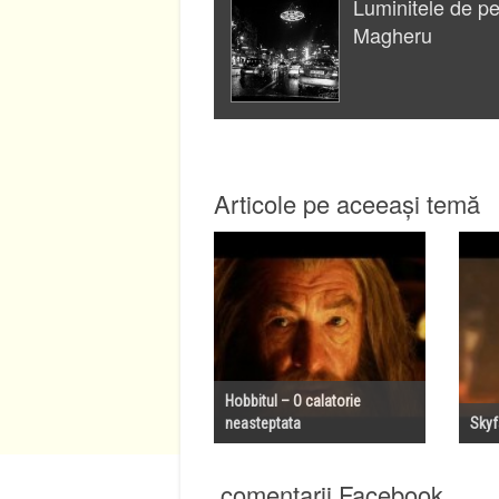
Luminitele de p
Magheru
Articole pe aceeași temă
Hobbitul – O calatorie
neasteptata
Skyf
comentarii Facebook