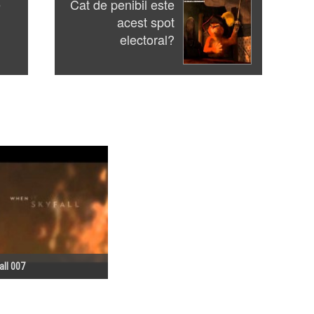
e
Cat de penibil este
acest spot
electoral?
all 007