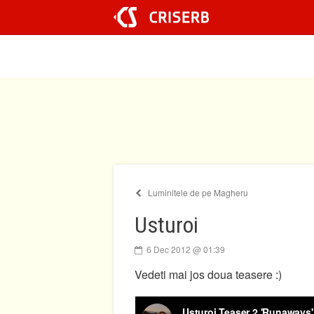
Sari
la
conținut
Luminitele de pe Magheru
Usturoi
6 Dec 2012 @ 01:39
Vedeti mai jos doua teasere :)