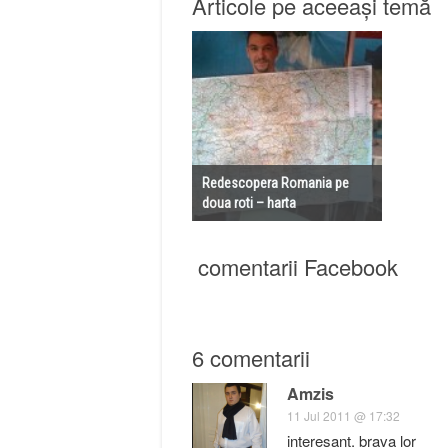
Articole pe aceeași temă
Redescopera Romania pe
doua roti – harta
comentarii Facebook
6 comentarii
Amzis
11 Jul 2011 @ 17:32
interesant. brava lor