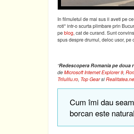
In filmuletul de mai sus ii aveti pe
roti" intr-o scurta plimbare prin Bucu
pe
blog
, cat de curand. Sunt convins
spus despre drumul, deloc usor, pe ca
“
Redescopera Romania pe doua r
de
Microsoft Internet Explorer 9
,
Rom
Trilulilu.ro
,
Top Gear
si
Realitatea.ne
Cum îmi dau seam
borcan este natura