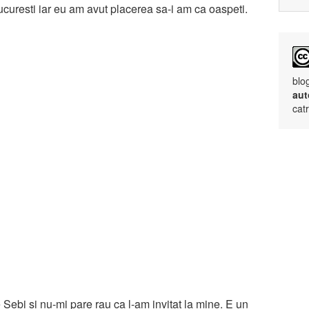
Bucuresti iar eu am avut placerea sa-i am ca oaspeti.
blo
aut
cat
 Sebi si nu-mi pare rau ca l-am invitat la mine. E un