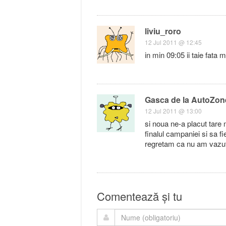
liviu_roro
12 Jul 2011 @ 12:45
in min 09:05 ii taie fat
Gasca de la AutoZon
12 Jul 2011 @ 13:00
si noua ne-a placut tare 
finalul campaniei si sa fi
regretam ca nu am vazut-
Comentează și tu