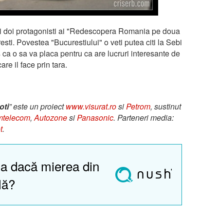
 cei doi protagonisti ai "Redescopera Romania pe doua
resti. Povestea "Bucurestiului" o veti putea citi la Sebi
 ca o sa va placa pentru ca are lucruri interesante de
re il face prin tara.
oti
” este un proiect
www.visurat.ro
si
Petrom
, sustinut
telecom
,
Autozone
si
Panasonic
. Parteneri media:
t
.
a dacă mierea din
lă?