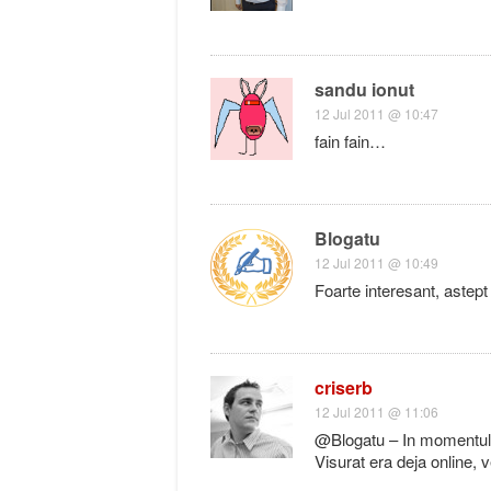
sandu ionut
12 Jul 2011 @ 10:47
fain fain…
Blogatu
12 Jul 2011 @ 10:49
Foarte interesant, astept 
criserb
12 Jul 2011 @ 11:06
@Blogatu – In momentul in
Visurat era deja online, ve