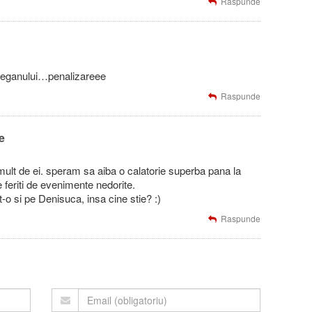
Raspunde
a meganului…penalizareee
Raspunde
e
mult de ei. speram sa aiba o calatorie superba pana la
e feriti de evenimente nedorite.
o si pe Denisuca, insa cine stie? :)
Raspunde