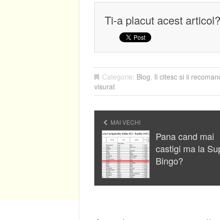
Ti-a placut acest articol
Categorie:
Blog
,
Ii citesc si ii recoman
visurat
MAI VECHI
Pana cand mai
castigi ma la Su
Bingo?