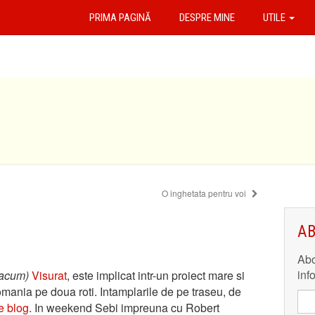
PRIMA PAGINĂ
DESPRE MINE
UTILE
O inghetata pentru voi
AB
Abo
inf
i acum)
Visurat
, este implicat intr-un proiect mare si
nia pe doua roti. Intamplarile de pe traseu, de
pe blog
. In weekend Sebi impreuna cu Robert