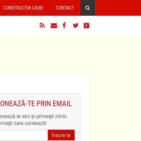
CONSTRUCȚIA CASEI
CONTACT
RSS
Email
Facebook
Twitter
Google+
ONEAZĂ-TE PRIN EMAIL
nează-te aici și primeşti zilnic
ormaţii care contează!
Înscrie-te