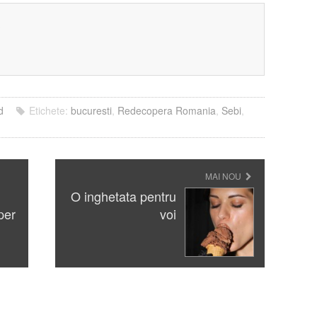
?
d
Etichete:
bucuresti
,
Redecopera Romania
,
Sebi
,
MAI NOU
O inghetata pentru
per
voi