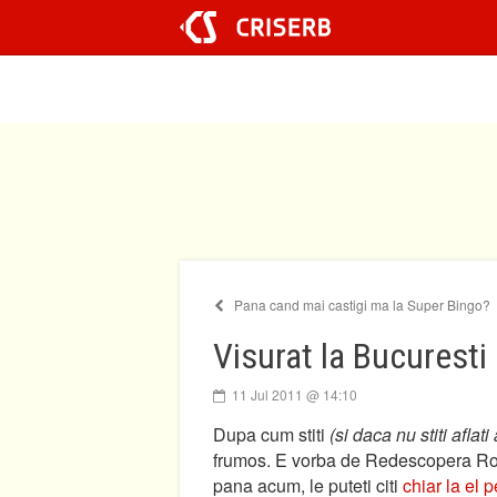
Sari
la
conținut
Pana cand mai castigi ma la Super Bingo?
Visurat la Bucuresti
11 Jul 2011 @ 14:10
Dupa cum stiti
(si daca nu stiti aflat
frumos. E vorba de Redescopera Roma
pana acum, le puteti citi
chiar la el 