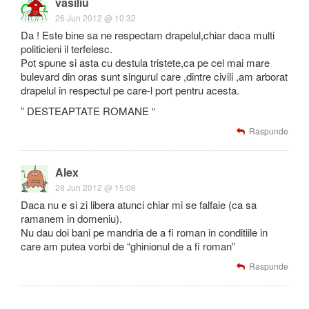
vasiliu
26 Jun 2012 @ 10:32
Da ! Este bine sa ne respectam drapelul,chiar daca multi
politicieni il terfelesc.
Pot spune si asta cu destula tristete,ca pe cel mai mare
bulevard din oras sunt singurul care ,dintre civili ,am arborat
drapelul in respectul pe care-l port pentru acesta.
” DESTEAPTATE ROMANE “
Raspunde
Alex
28 Jun 2012 @ 15:06
Daca nu e si zi libera atunci chiar mi se falfaie (ca sa
ramanem in domeniu).
Nu dau doi bani pe mandria de a fi roman in conditiile in
care am putea vorbi de “ghinionul de a fi roman”
Raspunde