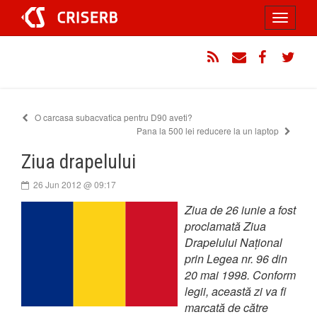
Sari
Toggle
la
conținut
navigati
RSS
Email
Facebook
Twitt
O carcasa subacvatica pentru D90 aveti?
Pana la 500 lei reducere la un laptop
Ziua drapelului
26 Jun 2012 @ 09:17
Ziua de 26 iunie a fost
proclamată Ziua
Drapelului Național
prin Legea nr. 96 din
20 mai 1998. Conform
legii, această zi va fi
marcată de către