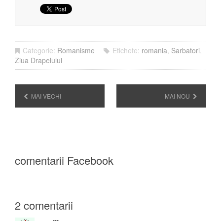
Categorie:
Romanisme
Etichete:
romania
,
Sarbatori
,
Ziua Drapelului
MAI VECHI
MAI NOU
comentarii Facebook
2 comentarii