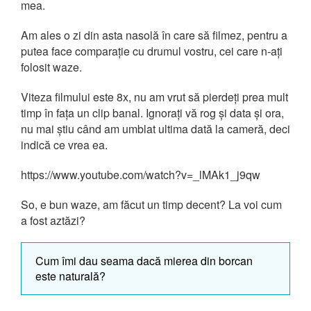
mea.
Am ales o zi din asta nasolă în care să filmez, pentru a
putea face comparație cu drumul vostru, cei care n-ați
folosit waze.
Viteza filmului este 8x, nu am vrut să pierdeți prea mult
timp în fața un clip banal. Ignorați vă rog și data și ora,
nu mai știu când am umblat ultima dată la cameră, deci
indică ce vrea ea.
https://www.youtube.com/watch?v=_lMAk1_j9qw
So, e bun waze, am făcut un timp decent? La voi cum
a fost aztăzi?
Cum îmi dau seama dacă mierea din borcan
este naturală?