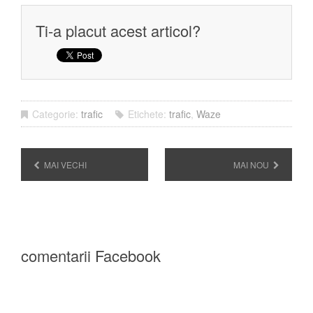
Ti-a placut acest articol?
Categorie:
trafic
Etichete:
trafic
,
Waze
MAI VECHI
MAI NOU
comentarii Facebook