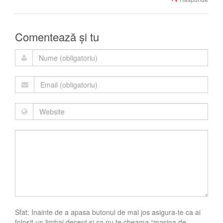
Comentează și tu
Sfat: Inainte de a apasa butonul de mai jos asigura-te ca ai
folosit un limbaj decent si ca nu te cheama “masina de