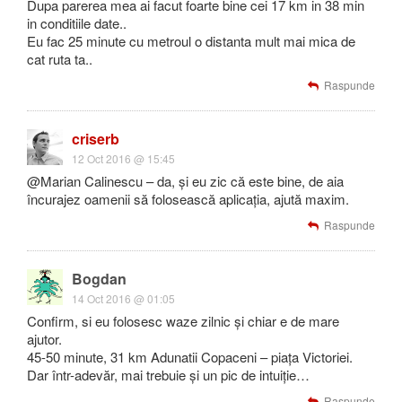
Dupa parerea mea ai facut foarte bine cei 17 km in 38 min
in conditiile date..
Eu fac 25 minute cu metroul o distanta mult mai mica de
cat ruta ta..
Raspunde
criserb
12 Oct 2016 @ 15:45
@Marian Calinescu – da, și eu zic că este bine, de aia
încurajez oamenii să folosească aplicația, ajută maxim.
Raspunde
Bogdan
14 Oct 2016 @ 01:05
Confirm, si eu folosesc waze zilnic și chiar e de mare
ajutor.
45-50 minute, 31 km Adunatii Copaceni – piața Victoriei.
Dar într-adevăr, mai trebuie și un pic de intuiție…
Raspunde