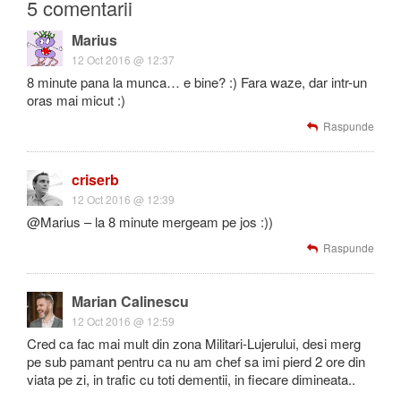
5 comentarii
Marius
12 Oct 2016 @ 12:37
8 minute pana la munca… e bine? :) Fara waze, dar intr-un
oras mai micut :)
Raspunde
criserb
12 Oct 2016 @ 12:39
@Marius – la 8 minute mergeam pe jos :))
Raspunde
Marian Calinescu
12 Oct 2016 @ 12:59
Cred ca fac mai mult din zona Militari-Lujerului, desi merg
pe sub pamant pentru ca nu am chef sa imi pierd 2 ore din
viata pe zi, in trafic cu toti dementii, in fiecare dimineata..