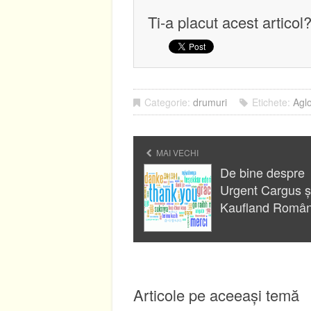
Ti-a placut acest articol
Categorie:
drumuri
Etichete:
Agl
MAI VECHI
De bine despre
Urgent Cargus ș
Kaufland Român
Articole pe aceeași temă