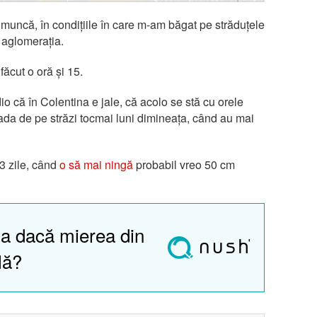
muncă, în condițiile în care m-am băgat pe străduțele
 aglomerația.
făcut o oră și 15.
o că în Colentina e jale, că acolo se stă cu orele
ada de pe străzi tocmai luni dimineața, când au mai
-3 zile, când
o să mai ningă
probabil vreo 50 cm
a dacă mierea din
lă?