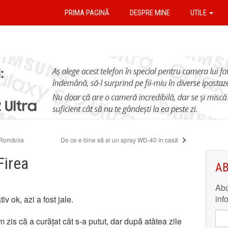
PRIMA PAGINĂ
DESPRE MINE
UTILE
 România
De ce e bine să ai un spray WD-40 în casă
Firea
AB
Abo
inf
v ok, azi a fost jale.
zis că a curățat cât s-a putut, dar după atâtea zile