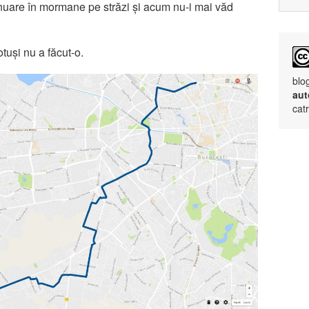
inuare în mormane pe străzi și acum nu-i mai văd
otuși nu a făcut-o.
blo
aut
cat