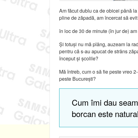
Am făcut dublu ca de obicei până la 
pline de zăpadă, am încercat să evit
în loc de 30 de minute (în jur de) am 
Și totuși nu mă plâng, auzeam la radi
pentru că s-au apucat de strâns zăp
început și școlile?
Mă întreb, cum o să fie peste vreo 2
peste București?
Cum îmi dau seam
borcan este natura