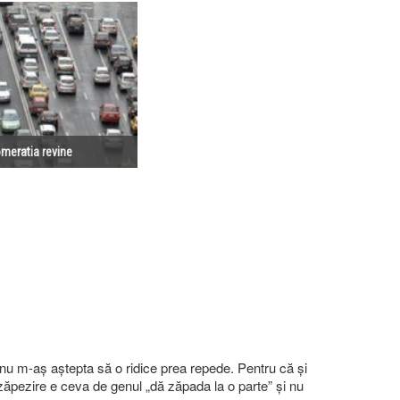
meratia revine
nu m-aș aștepta să o ridice prea repede. Pentru că și
zăpezire e ceva de genul „dă zăpada la o parte” și nu