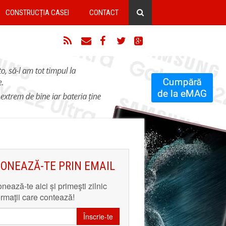
CONSTRUCȚIA CASEI
CONTACT
RSS
Email
Facebook
Twitter
Google+
ONEAZĂ-TE PRIN EMAIL
nează-te aici și primeşti zilnic
ormaţii care contează!
Înscrie-te