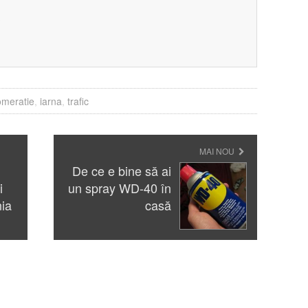
?
omeratie
,
iarna
,
trafic
MAI NOU
De ce e bine să ai
i
un spray WD-40 în
ia
casă