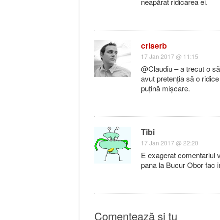
neapărat ridicarea ei.
criserb
17 Jan 2017 @ 11:15
@Claudiu – a trecut o s
avut pretenția să o ridi
puțină mișcare.
Tibi
17 Jan 2017 @ 22:20
E exagerat comentariul vi
pana la Bucur Obor fac i
Comentează și tu