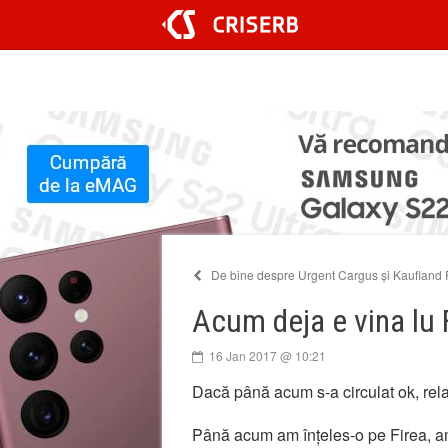
Sari
la
conținut
De bine despre Urgent Cargus și Kaufland
Acum deja e vina lu 
16 Jan 2017 @ 10:21
Dacă până acum s-a circulat ok, relati
Până acum am înțeles-o pe Firea, am 