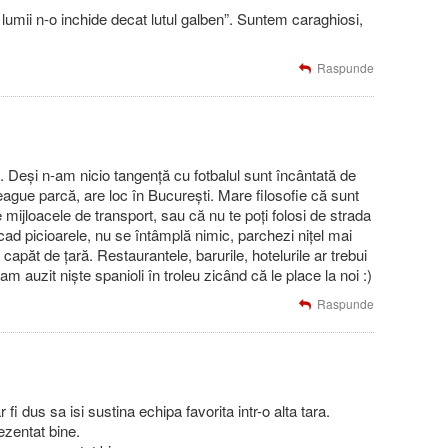
a lumii n-o inchide decat lutul galben”. Suntem caraghiosi,
Raspunde
 Deși n-am nicio tangență cu fotbalul sunt încântată de
league parcă, are loc în București. Mare filosofie că sunt
 mijloacele de transport, sau că nu te poți folosi de strada
 cad picioarele, nu se întâmplă nimic, parchezi nițel mai
capăt de țară. Restaurantele, barurile, hotelurile ar trebui
ri am auzit niște spanioli în troleu zicând că le place la noi :)
Raspunde
 fi dus sa isi sustina echipa favorita intr-o alta tara.
zentat bine.