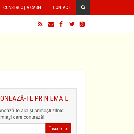
CONSTRUCȚIA CASEI
CONTACT
RSS
Email
Facebook
Twitter
Google+
ONEAZĂ-TE PRIN EMAIL
nează-te aici și primeşti zilnic
ormaţii care contează!
Înscrie-te