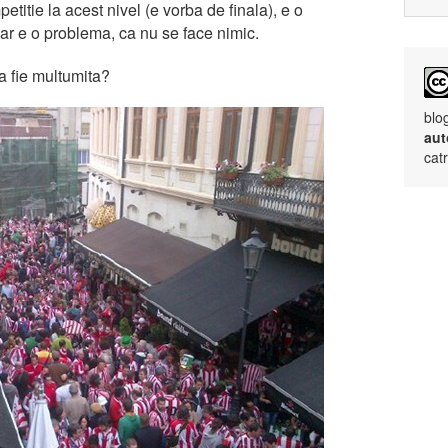
titie la acest nivel (e vorba de finala), e o
r e o problema, ca nu se face nimic.
a fie multumita?
blo
aut
cat