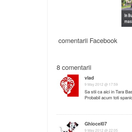
In B
masi
comentarii Facebook
8 comentarii
vlad
9 May 2012 @ 17:59
Sa stii ca aici in Tara Ba
Probabil acum toti spanio
Ghiocel07
9 May 2012 @ 22:05