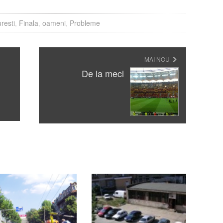
resti
,
Finala
,
oameni
,
Probleme
MAI NOU
De la meci