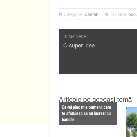
Categorie:
oameni
Etichete:
bucu
MAI VECHI
O super idee
Articole pe aceeași temă
Ce-mi plac mie oamenii care
te sfătuiesc să nu lucrezi cu
băncile