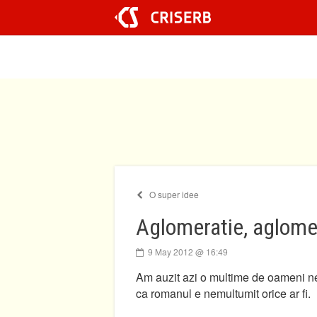
Sari
la
conținut
O super idee
Aglomeratie, aglomer
9 May 2012 @ 16:49
Am auzit azi o multime de oameni nem
ca romanul e nemultumit orice ar fi.