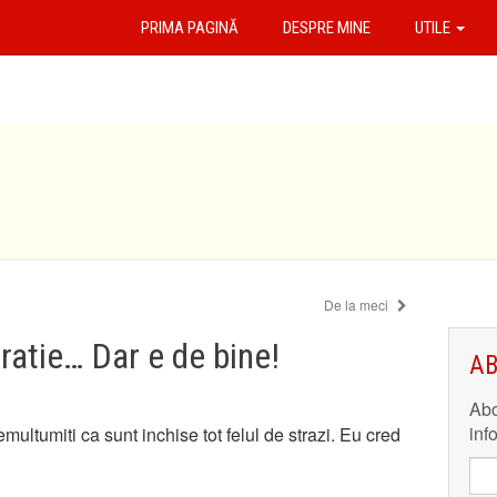
PRIMA PAGINĂ
DESPRE MINE
UTILE
De la meci
atie… Dar e de bine!
AB
Abo
inf
ultumiti ca sunt inchise tot felul de strazi. Eu cred