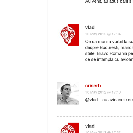
Au venit, au adus bani si
vlad
10 May 2012 @ 17:34
Ce sa mai sa vorbit la su
despre Bucuresti, mancare
stele. Bravo Romania pent
ce se intampla cu avioane
criserb
10 May 2012 @ 17:43
@vlad – cu avioanele ce 
vlad
10 May 2012 @ 17:53