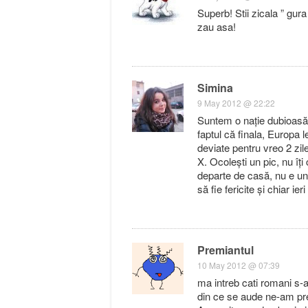
Superb! Stii zicala ” gur
zau asa!
Simina
9 May 2012 @ 22:22
Suntem o nație dubioasă.
faptul că finala, Europa 
deviate pentru vreo 2 zile
X. Ocolești un pic, nu îți
departe de casă, nu e un 
să fie fericite și chiar ie
Premiantul
10 May 2012 @ 07:39
ma intreb cati romani s-ar
din ce se aude ne-am pre