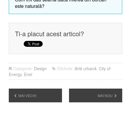
este naturală?
Ti-a placut acest articol?
Categorie:
Design
Etichete:
Artă urbană
,
City of
Energy
,
Enel
MAI VECHI
MAI NOU