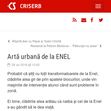
Sari
Toggle
la
conținut
navigati
RSS
Email
Facebook
Twitt
#SpiritLiber cu Pepsi și Tudor Chirilă
Reclamă la Petrom Moldova – “Pătrunjel nu avea”
Artă urbană de la ENEL
29 Jul 2016 @ 12:02
Probabil că știți cu toții transformatoarele de la Enel,
clădirile alea gri de prin spatele blocurilor, unde vin
mașinile de intervenție atunci când sunt probleme în
zonă.
Ei bine, clădirile alea arătau ca naiba și cei de la Enel
s-au gândit să le dea viață.