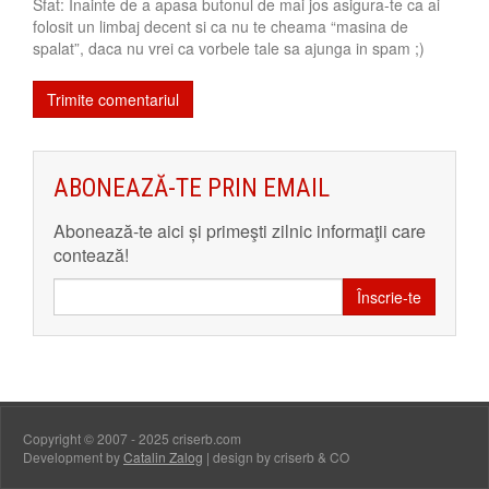
Sfat: Inainte de a apasa butonul de mai jos asigura-te ca ai
folosit un limbaj decent si ca nu te cheama “masina de
spalat”, daca nu vrei ca vorbele tale sa ajunga in spam ;)
ABONEAZĂ-TE PRIN EMAIL
Abonează-te aici și primeşti zilnic informaţii care
contează!
Înscrie-te
Copyright © 2007 - 2025 criserb.com
Development by
Catalin Zalog
| design by criserb & CO