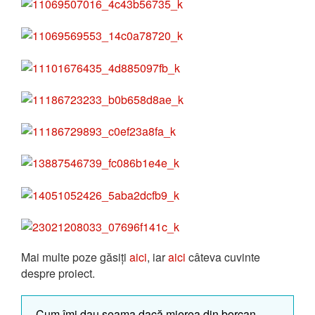
Mai multe poze găsiți
aici
, iar
aici
câteva cuvinte
despre proiect.
Cum îmi dau seama dacă mierea din borcan