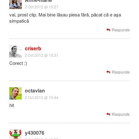
2 Oct 2012 @ 15:27
vai, prost clip. Mai bine lăsau piesa fără, păcat că e aşa
simpatică
Raspunde
criserb
2 Oct 2012 @ 15:31
Corect :)
Raspunde
octavian
2 Oct 2012 @ 15:44
hit
Raspunde
y430076