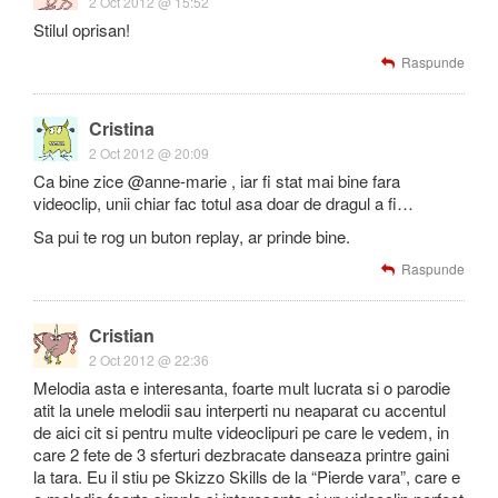
2 Oct 2012 @ 15:52
Stilul oprisan!
Raspunde
Cristina
2 Oct 2012 @ 20:09
Ca bine zice @anne-marie , iar fi stat mai bine fara
videoclip, unii chiar fac totul asa doar de dragul a fi…
Sa pui te rog un buton replay, ar prinde bine.
Raspunde
Cristian
2 Oct 2012 @ 22:36
Melodia asta e interesanta, foarte mult lucrata si o parodie
atit la unele melodii sau interperti nu neaparat cu accentul
de aici cit si pentru multe videoclipuri pe care le vedem, in
care 2 fete de 3 sferturi dezbracate danseaza printre gaini
la tara. Eu il stiu pe Skizzo Skills de la “Pierde vara”, care e