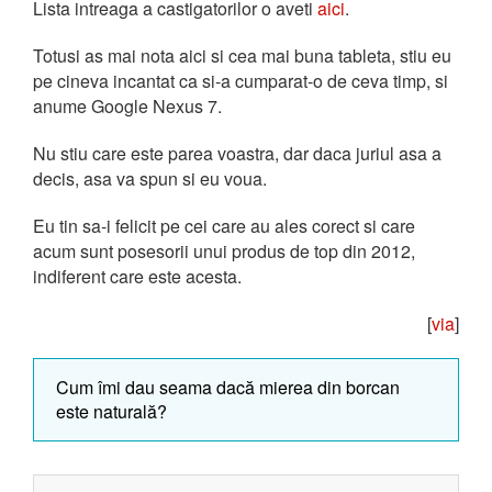
Lista intreaga a castigatorilor o aveti
aici
.
Totusi as mai nota aici si cea mai buna tableta, stiu eu
pe cineva incantat ca si-a cumparat-o de ceva timp, si
anume Google Nexus 7.
Nu stiu care este parea voastra, dar daca juriul asa a
decis, asa va spun si eu voua.
Eu tin sa-i felicit pe cei care au ales corect si care
acum sunt posesorii unui produs de top din 2012,
indiferent care este acesta.
[
via
]
Cum îmi dau seama dacă mierea din borcan
este naturală?