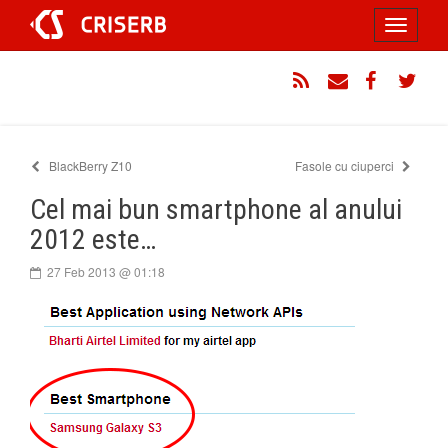
Sari
Toggle
la
conținut
navigati
RSS
Email
Facebook
Twitt
BlackBerry Z10
Fasole cu ciuperci
Cel mai bun smartphone al anului
2012 este…
27 Feb 2013 @ 01:18