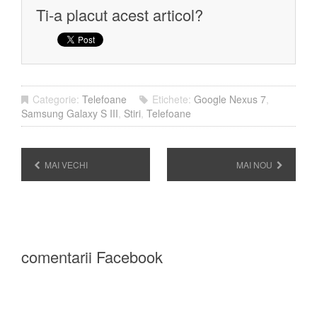
Ti-a placut acest articol?
Categorie:
Telefoane
Etichete:
Google Nexus 7
,
Samsung Galaxy S III
,
Stiri
,
Telefoane
MAI VECHI
MAI NOU
comentarii Facebook