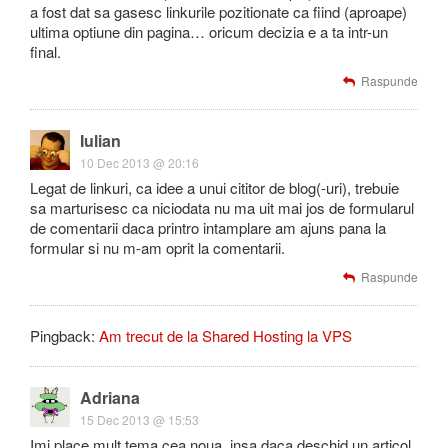
a fost dat sa gasesc linkurile pozitionate ca fiind (aproape)
ultima optiune din pagina… oricum decizia e a ta intr-un
final.
Raspunde
Iulian
10 Dec 2013 @ 20:16
Legat de linkuri, ca idee a unui cititor de blog(-uri), trebuie
sa marturisesc ca niciodata nu ma uit mai jos de formularul
de comentarii daca printro intamplare am ajuns pana la
formular si nu m-am oprit la comentarii.
Raspunde
Pingback:
Am trecut de la Shared Hosting la VPS
Adriana
15 Dec 2013 @ 15:53
Imi place mult tema cea noua, insa daca deschid un articol