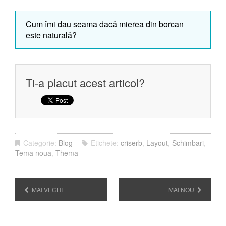
Cum îmi dau seama dacă mierea din borcan
este naturală?
Ti-a placut acest articol?
Categorie:
Blog
Etichete:
criserb
,
Layout
,
Schimbari
,
Tema noua
,
Thema
MAI VECHI
MAI NOU