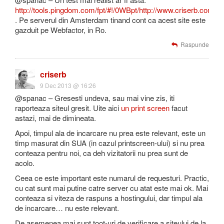
http://tools.pingdom.com/fpt/#!/0WBpt/http://www.criserb.com/bl
. Pe serverul din Amsterdam tinand cont ca acest site este
gazduit pe Webfactor, in Ro.
Raspunde
criserb
9 Dec 2013 @ 16:26
@spanac – Gresesti undeva, sau mai vine zis, iti
raporteaza siteul gresit. Uite aici
un print screen
facut
astazi, mai de dimineata.
Apoi, timpul ala de incarcare nu prea este relevant, este un
timp masurat din SUA (in cazul printscreen-ului) si nu prea
conteaza pentru noi, ca deh vizitatorii nu prea sunt de
acolo.
Ceea ce este important este numarul de requesturi. Practic,
cu cat sunt mai putine catre server cu atat este mai ok. Mai
conteaza si viteza de raspuns a hostingului, dar timpul ala
de incarcare… nu este relevant.
De asemenea mai sunt toot-uri de verificare a siteului de la