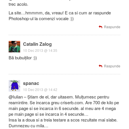
trec acolo.
La site…hmmmm, da, vreau! E ca si cum ar raspunde
Photoshop-ul la comenzi vocale :))
Raspunde
Catalin Zalog
10 Dec 2013 @ 14:35
Bă bubuiților :))
Raspunde
spanac
10 Dec 2013 @ 14:42
@Iulian – Știam de el, dar uitasem. Mulțumesc pentru
reamintire. Se incarca greu criserb.com. Are 700 de kilo pe
main page si se incarca in 6 secunde. al meu are 4 mega
pe main page si se incarca in 4 secunde…
Insa la a doua si a treia testare a scos rezultate mai slabe.
Dumnezeu cu mila…