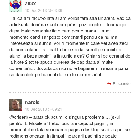
all3x
10 Dec 2013 @ 03:39
Hai ca am facut-o lata si am vorbit fara saa uit atent. Vad ca
ai linkurile doar ca sunt cam prost pozitionate… tocmai jos
dupa toate comentariile e cam peste mana… sunt
momente cand sar peste comentarii pentru ca nu ma
intereseaza si sunt si vor fi momente in care vei avea zeci
de comentarii… stii cat trebuie sa dai scroll pe mobil sa
ajungi la baza paginii la linkurile alea? Chiar si pe ecranul de
la Note 2 tot te apuca durerea de cap daca ai multe
comentarii… dovada ca nici nu le bagasem in seama pana
sa dau click pe butonul de trimite comentariul.
Raspunde
narcis
10 Dec 2013 @ 09:21
@criserb – arata ok acum. o singura problema … js-ul
pentru IE Mobile ar trebui pus la inceputul paginii; in
momentul de fata se incarca pagina desktop si abia apoi se
redimensioneaza. In timpul incarcarii paginii se poate