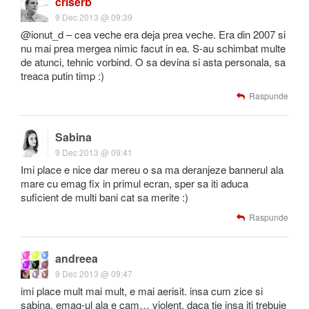
criserb
9 Dec 2013 @ 09:39
@ionut_d – cea veche era deja prea veche. Era din 2007 si
nu mai prea mergea nimic facut in ea. S-au schimbat multe
de atunci, tehnic vorbind. O sa devina si asta personala, sa
treaca putin timp :)
Raspunde
Sabina
9 Dec 2013 @ 09:41
Imi place e nice dar mereu o sa ma deranjeze bannerul ala
mare cu emag fix in primul ecran, sper sa iti aduca
suficient de multi bani cat sa merite :)
Raspunde
andreea
9 Dec 2013 @ 09:47
imi place mult mai mult, e mai aerisit. insa cum zice si
sabina, emag-ul ala e cam… violent. daca tie insa iti trebuie