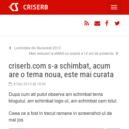
Sari
Toggle
la
conținut
navigati
RSS
Email
Facebook
Twitt
Luminitele din Bucuresti 2013
Mari reduceri la eMAG cu ocazia a 12 ani de existenta
criserb.com s-a schimbat, acum
are o tema noua, este mai curata
8 Dec 2013 @ 19:00
Dupa cum ati putut observa am schimbat tema
blogului, am schimbat logo-ul, am schimbat cam totul.
Ceea ce a fost in trecut ramane in screenshot-ul de
mai jos