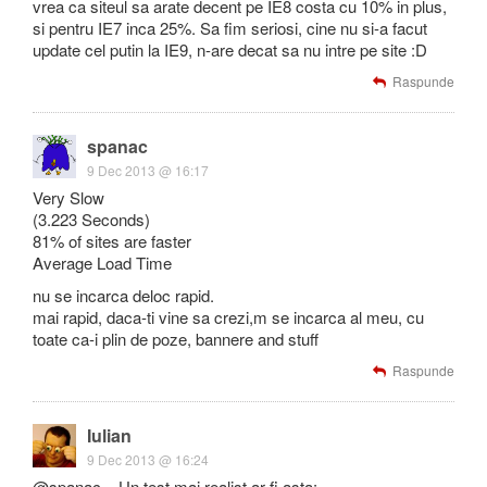
vrea ca siteul sa arate decent pe IE8 costa cu 10% in plus,
si pentru IE7 inca 25%. Sa fim seriosi, cine nu si-a facut
update cel putin la IE9, n-are decat sa nu intre pe site :D
Raspunde
spanac
9 Dec 2013 @ 16:17
Very Slow
(3.223 Seconds)
81% of sites are faster
Average Load Time
nu se incarca deloc rapid.
mai rapid, daca-ti vine sa crezi,m se incarca al meu, cu
toate ca-i plin de poze, bannere and stuff
Raspunde
Iulian
9 Dec 2013 @ 16:24
@spanac – Un test mai realist ar fi asta: