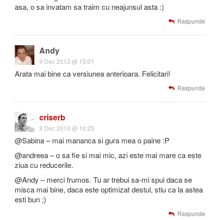
asa, o sa invatam sa traim cu neajunsul asta :)
Raspunde
Andy
9 Dec 2013 @ 10:01
Arata mai bine ca versiunea anterioara. Felicitari!
Raspunde
criserb
9 Dec 2013 @ 10:25
@Sabina – mai mananca si gura mea o paine :P
@andreea – o sa fie si mai mic, azi este mai mare ca este
ziua cu reducerile.
@Andy – merci frumos. Tu ar trebui sa-mi spui daca se
misca mai bine, daca este optimizat destul, stiu ca la astea
esti bun ;)
Raspunde