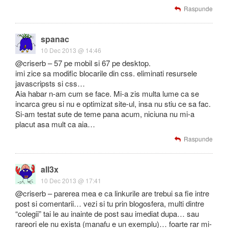
Raspunde
spanac
10 Dec 2013 @ 14:46
@criserb – 57 pe mobil si 67 pe desktop.
imi zice sa modific blocarile din css. eliminati resursele
javascripsts si css…
Aia habar n-am cum se face. Mi-a zis multa lume ca se
incarca greu si nu e optimizat site-ul, insa nu stiu ce sa fac.
Si-am testat sute de teme pana acum, niciuna nu mi-a
placut asa mult ca aia…
Raspunde
all3x
10 Dec 2013 @ 17:41
@criserb – parerea mea e ca linkurile are trebui sa fie intre
post si comentarii… vezi si tu prin blogosfera, multi dintre
“colegii” tai le au inainte de post sau imediat dupa… sau
rareori ele nu exista (manafu e un exemplu)… foarte rar mi-