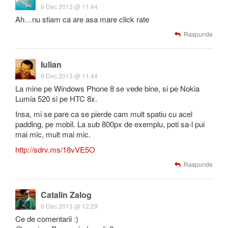
9 Dec 2013 @ 11:44
Ah…nu stiam ca are asa mare click rate
Raspunde
Iulian
9 Dec 2013 @ 11:44
La mine pe Windows Phone 8 se vede bine, si pe Nokia
Lumia 520 si pe HTC 8x.
Insa, mi se pare ca se pierde cam mult spatiu cu acel
padding, pe mobil. La sub 800px de exemplu, poti sa-l pui
mai mic, mult mai mic.
http://sdrv.ms/18vVE5O
Raspunde
Catalin Zalog
9 Dec 2013 @ 12:29
Ce de comentarii :)