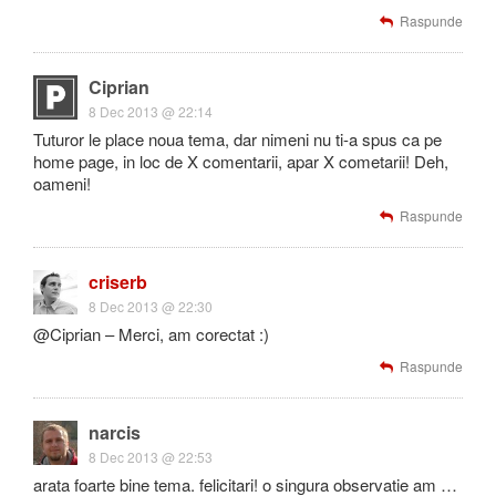
Raspunde
Ciprian
8 Dec 2013 @ 22:14
Tuturor le place noua tema, dar nimeni nu ti-a spus ca pe
home page, in loc de X comentarii, apar X cometarii! Deh,
oameni!
Raspunde
criserb
8 Dec 2013 @ 22:30
@Ciprian – Merci, am corectat :)
Raspunde
narcis
8 Dec 2013 @ 22:53
arata foarte bine tema. felicitari! o singura observatie am …