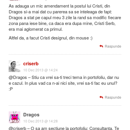
As adauga un mic amendament la postul lui Cristi, din
Dragos si-a mai dat cu parerea sa se inteleaga de fapt:
Dragos a stat pe capul meu 3 zile la rand sa modific fiecare
zona pana iese bine, ca daca era dupa mine, Cristi Serb,
era mai aglomerat ca primul.
Altfel da, a facut Cristi designul, din mouse :)
Raspunde
criserb
10 Dec 2013 @ 14:24
@Dragos – Stiu ca vrei sa-ti treci tema in portofoliu, dar nu
e cazul. In plus vad ca n-ai nici site, vrei sa-ti fac eu unul?
:P
Raspunde
Dragos
10 Dec 2013 @ 14:28
@criserb – O sa am sectiune la portofoliu: Consultanta. Te