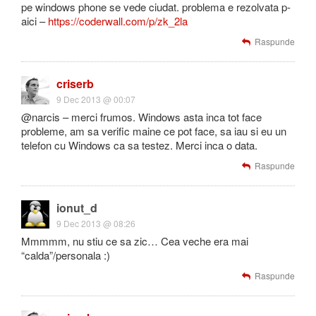
pe windows phone se vede ciudat. problema e rezolvata p-
aici –
https://coderwall.com/p/zk_2la
Raspunde
criserb
9 Dec 2013 @ 00:07
@narcis – merci frumos. Windows asta inca tot face
probleme, am sa verific maine ce pot face, sa iau si eu un
telefon cu Windows ca sa testez. Merci inca o data.
Raspunde
ionut_d
9 Dec 2013 @ 08:26
Mmmmm, nu stiu ce sa zic… Cea veche era mai
“calda”/personala :)
Raspunde