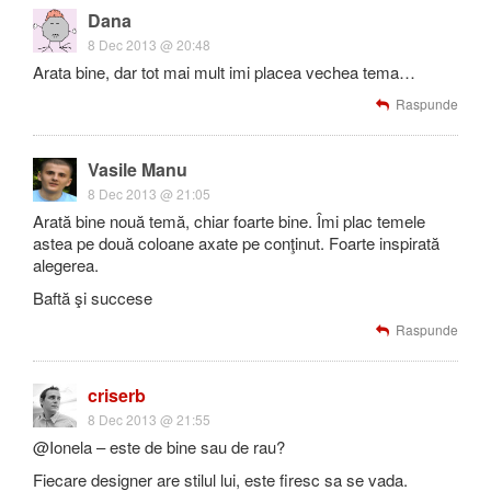
Dana
8 Dec 2013 @ 20:48
Arata bine, dar tot mai mult imi placea vechea tema…
Raspunde
Vasile Manu
8 Dec 2013 @ 21:05
Arată bine nouă temă, chiar foarte bine. Îmi plac temele
astea pe două coloane axate pe conţinut. Foarte inspirată
alegerea.
Baftă şi succese
Raspunde
criserb
8 Dec 2013 @ 21:55
@Ionela – este de bine sau de rau?
Fiecare designer are stilul lui, este firesc sa se vada.