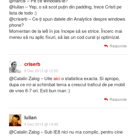
@narcis – Pe ce windows/ie?
@Iulian – Yep, o să scot puțin din padding, trece Cristi pe
lista de todo :)
@criserb – Ce-ți spun datele din Analytics despre windows
phone?
Momentan de la ie8 în jos începe să se strice. Încerc mai
mereu să nu aplic fixuri, să las un cod curat și optimizat.
Raspunde
criserb
9 Dec 2013 @ 12:50
@Catalin Zalog – Uite
aici
o statistica exacta. Si apropo,
dupa ce mi-ai schimbat tema a crescut traficul de pe mobil
de vreo 6-7 ori. Esti bun man :)
Raspunde
Iulian
9 Dec 2013 @ 14:46
@Catalin Zalog – Sub IE8 nici nu ma complic, pentru cine