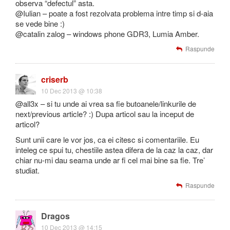
observa “defectul” asta.
@Iulian – poate a fost rezolvata problema intre timp si d-aia
se vede bine :)
@catalin zalog – windows phone GDR3, Lumia Amber.
Raspunde
criserb
10 Dec 2013 @ 10:38
@all3x – si tu unde ai vrea sa fie butoanele/linkurile de
next/previous article? :) Dupa articol sau la inceput de
articol?
Sunt unii care le vor jos, ca ei citesc si comentariile. Eu
inteleg ce spui tu, chestiile astea difera de la caz la caz, dar
chiar nu-mi dau seama unde ar fi cel mai bine sa fie. Tre’
studiat.
Raspunde
Dragos
10 Dec 2013 @ 14:15