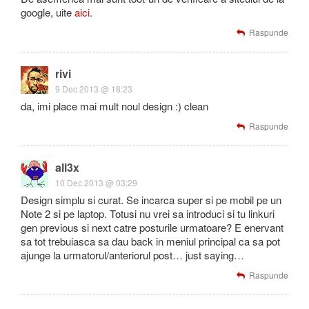
google, uite
aici
.
Raspunde
rivi
9 Dec 2013 @ 18:23
da, imi place mai mult noul design :) clean
Raspunde
all3x
10 Dec 2013 @ 03:29
Design simplu si curat. Se incarca super si pe mobil pe un
Note 2 si pe laptop. Totusi nu vrei sa introduci si tu linkuri
gen previous si next catre posturile urmatoare? E enervant
sa tot trebuiasca sa dau back in meniul principal ca sa pot
ajunge la urmatorul/anteriorul post… just saying…
Raspunde