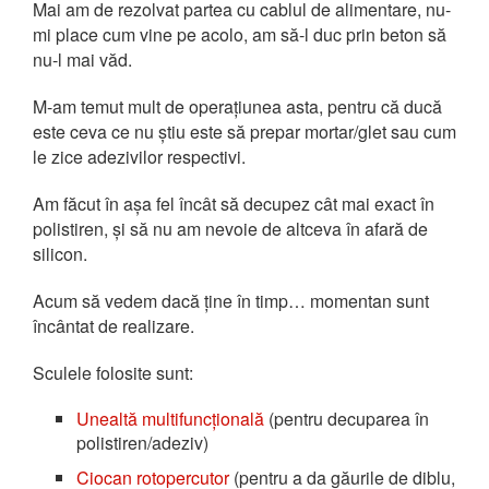
Mai am de rezolvat partea cu cablul de alimentare, nu-
mi place cum vine pe acolo, am să-l duc prin beton să
nu-l mai văd.
M-am temut mult de operațiunea asta, pentru că ducă
este ceva ce nu știu este să prepar mortar/glet sau cum
le zice adezivilor respectivi.
Am făcut în așa fel încât să decupez cât mai exact în
polistiren, și să nu am nevoie de altceva în afară de
silicon.
Acum să vedem dacă ține în timp… momentan sunt
încântat de realizare.
Sculele folosite sunt:
Unealtă multifuncțională
(pentru decuparea în
polistiren/adeziv)
Ciocan rotopercutor
(pentru a da găurile de diblu,