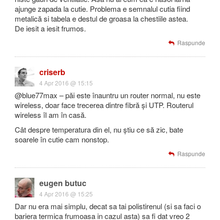
ajunge zapada la cutie. Problema e semnalul cutia fiind
metalică si tabela e destul de groasa la chestiile astea.
De iesit a iesit frumos.
Raspunde
criserb
4 Apr 2016 @ 15:15
@blue77max – păi este înauntru un router normal, nu este
wireless, doar face trecerea dintre fibră și UTP. Routerul
wireless îl am în casă.
Cât despre temperatura din el, nu știu ce să zic, bate
soarele în cutie cam nonstop.
Raspunde
eugen butuc
4 Apr 2016 @ 15:25
Dar nu era mai simplu, decat sa tai polistirenul (si sa faci o
bariera termica frumoasa in cazul asta) sa fi dat vreo 2