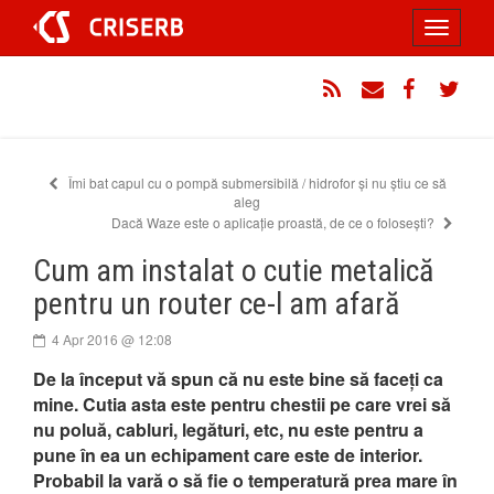
Sari
Toggle
la
conținut
navigati
RSS
Email
Facebook
Twitt
Îmi bat capul cu o pompă submersibilă / hidrofor și nu știu ce să
aleg
Dacă Waze este o aplicație proastă, de ce o folosești?
Cum am instalat o cutie metalică
pentru un router ce-l am afară
4 Apr 2016 @ 12:08
De la început vă spun că nu este bine să faceți ca
mine. Cutia asta este pentru chestii pe care vrei să
nu poluă, cabluri, legături, etc, nu este pentru a
pune în ea un echipament care este de interior.
Probabil la vară o să fie o temperatură prea mare în