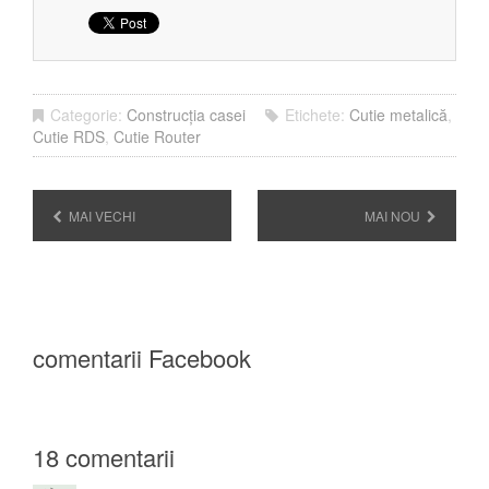
Categorie:
Construcția casei
Etichete:
Cutie metalică
,
Cutie RDS
,
Cutie Router
MAI VECHI
MAI NOU
comentarii Facebook
18 comentarii