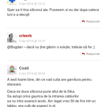
5 Apr 2016 @ 15:12
Sper sa-ti tina siliconul ala. Pusesem si eu dar dupa cateva
luni s-a decojit
Raspunde
criserb
5 Apr 2016 @ 15:15
@Bogdan – dacă nu ține găsim o soluție, trebuie să fie ;)
Raspunde
Costi
6 Apr 2016 @ 20:54
A iesit foarte bine, din ce vad cutia are garnitura pentru
etansare.
Daca se duce siliconul pune altul de la Sika.
Sa astupi orice gaurica de la intrarea cablurilor
sa nu intre soarecii acolo. Am legat vreo 50 de fire intr-un
tablou, era cuib de soareci in el.