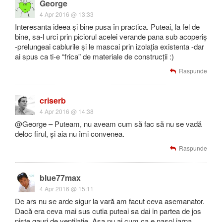
George
4 Apr 2016 @ 13:33
Interesanta ideea și bine pusa în practica. Puteai, la fel de
bine, sa-l urci prin piciorul acelei verande pana sub acoperiș
-prelungeai cablurile și le mascai prin izolația existenta -dar
ai spus ca ti-e “frica” de materiale de construcții :)
Raspunde
criserb
4 Apr 2016 @ 14:38
@George – Puteam, nu aveam cum să fac să nu se vadă
deloc firul, și aia nu îmi convenea.
Raspunde
blue77max
4 Apr 2016 @ 15:11
De ars nu se arde sigur la vară am facut ceva asemanator.
Dacă era ceva mai sus cutia puteai sa dai in partea de jos
niste gauri de ventilatie. Asa nu ai cum ca e nasol iarna