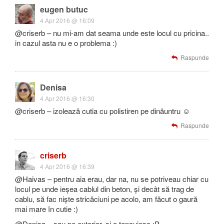
eugen butuc
4 Apr 2016 @ 16:09
@criserb – nu mi-am dat seama unde este locul cu pricina..
in cazul asta nu e o problema :)
Raspunde
Denisa
4 Apr 2016 @ 16:30
@criserb – izolează cutia cu polistiren pe dinăuntru ☺
Raspunde
criserb
4 Apr 2016 @ 16:39
@Haivas – pentru aia erau, dar na, nu se potriveau chiar cu
locul pe unde ieșea cablul din beton, și decât să trag de
cablu, să fac niște stricăciuni pe acolo, am făcut o gaură
mai mare în cutie :)
@Denisa – sau pe exterior, și o tencuiesc :P