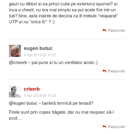
gauri cu dibluri si sa prinzi cutia pe exteriorul spumei? si
inca o chesti: nu era mai simplu sa pui acele fire intr-un
tub? bine, asta inainte de decizia ca iti trebuie “neaparat”
UTP si nu “orice fir” ? :)
Raspunde
eugen butuc
4 Apr 2016 @ 15:27
@criserb – pai pune si tu un ventilator acolo :)
Raspunde
criserb
4 Apr 2016 @ 15:29
@eugen butuc – barieră termică pe terasă?
Firele sunt prin copex băgate, dar nu mai reușesc să-l
scot…
Raspunde