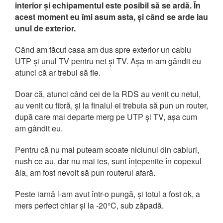
interior și echipamentul este posibil să se ardă. În
acest moment eu îmi asum asta, și când se arde iau
unul de exterior.
Când am făcut casa am dus spre exterior un cablu
UTP și unul TV pentru net și TV. Așa m-am gândit eu
atunci că ar trebui să fie.
Doar că, atunci când cei de la RDS au venit cu netul,
au venit cu fibră, și la finalul ei trebuia să pun un router,
după care mai departe merg pe UTP și TV, așa cum
am gândit eu.
Pentru că nu mai puteam scoate niciunul din cabluri,
nush ce au, dar nu mai ies, sunt înțepenite în copexul
ăla, am fost nevoit să pun routerul afară.
Peste iarnă l-am avut într-o pungă, și totul a fost ok, a
mers perfect chiar și la -20°C, sub zăpadă.