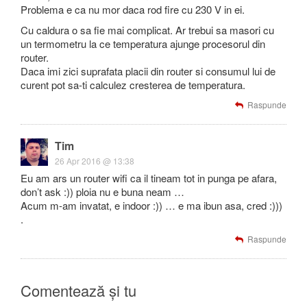
Problema e ca nu mor daca rod fire cu 230 V in ei.
Cu caldura o sa fie mai complicat. Ar trebui sa masori cu
un termometru la ce temperatura ajunge procesorul din
router.
Daca imi zici suprafata placii din router si consumul lui de
curent pot sa-ti calculez cresterea de temperatura.
Raspunde
Tim
26 Apr 2016 @ 13:38
Eu am ars un router wifi ca il tineam tot in punga pe afara,
don’t ask :)) ploia nu e buna neam …
Acum m-am invatat, e indoor :)) … e ma ibun asa, cred :)))
.
Raspunde
Comentează și tu