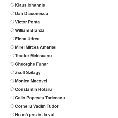
Klaus Iohannis
Dan Diaconescu
Victor Ponta
William Branza
Elena Udrea
Mirel Mircea Amaritei
Teodor Melescanu
Gheorghe Funar
Zsolt Szilagy
Monica Macovei
Constantin Rotaru
Calin Popescu Tariceanu
Corneliu Vadim Tudor
Nu mă prezint la vot