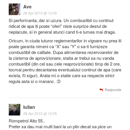
Ave
28 Apr 2010 @ 12:05
Si performanta, dar si uzura. Un combustibil cu continut
ridicat de apa iti poate “oferi” niste surprize destul de
neplacute, si in general atunci cand ti-e lumea mai draga.
Oricum, in ciuda tuturor reglementarilor in vigoare nu prea iti
poate garanta nimeni ca “X” sau “Y” o sa-ti furnizeze
combustibil de calitate. Dupa alimentarea rezervoarelor de
la cisterna de aprovizionare, statia ar trebui sa nu vanda
combustibil (din cel sau cele reaprovizionate) timp de 2 ore,
tocmai pentru decantarea eventualului continut de apa (care
exista, fii sigur). Arata-mi o statie care sa respecte strict
regula asta si o mananc. :D
Raspunde
Iulian
28 Apr 2010 @ 12:05
Rompetrol Alto 55..
Prefer sa dau mai multi bani la un plin decat sa pice un