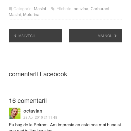
Categorie:
Masini
Etichete:
benzina
,
Carburant
,
Masini
,
Motorina
MAI VECHI
MAI NOU
comentarii Facebook
16 comentarii
octavian
28 Apr 2010 @ 11:48
Eu bag de la Petrom. Am impresia ca este cea mai buna si
cea mai ieftina benzina.