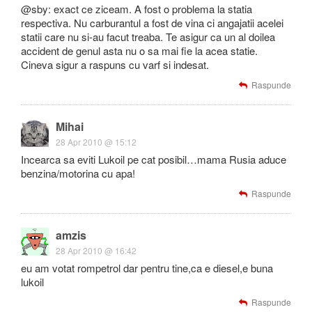
@sby: exact ce ziceam. A fost o problema la statia
respectiva. Nu carburantul a fost de vina ci angajatii acelei
statii care nu si-au facut treaba. Te asigur ca un al doilea
accident de genul asta nu o sa mai fie la acea statie.
Cineva sigur a raspuns cu varf si indesat.
Raspunde
Mihai
28 Apr 2010 @ 15:12
Incearca sa eviti Lukoil pe cat posibil…mama Rusia aduce
benzina/motorina cu apa!
Raspunde
amzis
28 Apr 2010 @ 16:42
eu am votat rompetrol dar pentru tine,ca e diesel,e buna
lukoil
Raspunde