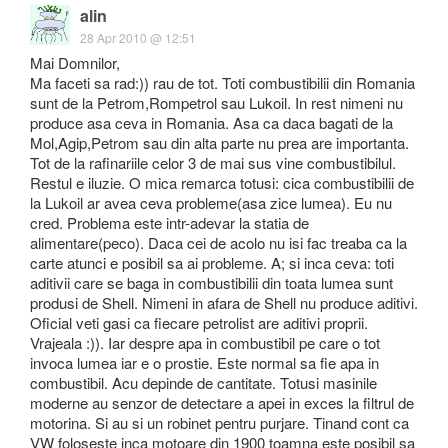
alin
28 Apr 2010 @ 12:51
Mai Domnilor,
Ma faceti sa rad:)) rau de tot. Toti combustibilii din Romania
sunt de la Petrom,Rompetrol sau Lukoil. In rest nimeni nu
produce asa ceva in Romania. Asa ca daca bagati de la
Mol,Agip,Petrom sau din alta parte nu prea are importanta.
Tot de la rafinariile celor 3 de mai sus vine combustibilul.
Restul e iluzie. O mica remarca totusi: cica combustibilii de
la Lukoil ar avea ceva probleme(asa zice lumea). Eu nu
cred. Problema este intr-adevar la statia de
alimentare(peco). Daca cei de acolo nu isi fac treaba ca la
carte atunci e posibil sa ai probleme. A; si inca ceva: toti
aditivii care se baga in combustibilii din toata lumea sunt
produsi de Shell. Nimeni in afara de Shell nu produce aditivi.
Oficial veti gasi ca fiecare petrolist are aditivi proprii.
Vrajeala :)). Iar despre apa in combustibil pe care o tot
invoca lumea iar e o prostie. Este normal sa fie apa in
combustibil. Acu depinde de cantitate. Totusi masinile
moderne au senzor de detectare a apei in exces la filtrul de
motorina. Si au si un robinet pentru purjare. Tinand cont ca
VW foloseste inca motoare din 1900 toamna este posibil sa