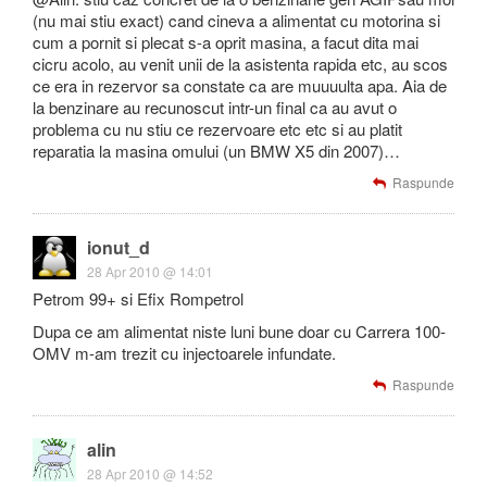
(nu mai stiu exact) cand cineva a alimentat cu motorina si
cum a pornit si plecat s-a oprit masina, a facut dita mai
cicru acolo, au venit unii de la asistenta rapida etc, au scos
ce era in rezervor sa constate ca are muuuulta apa. Aia de
la benzinare au recunoscut intr-un final ca au avut o
problema cu nu stiu ce rezervoare etc etc si au platit
reparatia la masina omului (un BMW X5 din 2007)…
Raspunde
ionut_d
28 Apr 2010 @ 14:01
Petrom 99+ si Efix Rompetrol
Dupa ce am alimentat niste luni bune doar cu Carrera 100-
OMV m-am trezit cu injectoarele infundate.
Raspunde
alin
28 Apr 2010 @ 14:52