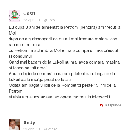
Costi
28 Apr 2010 @ 16:51
Eu dupa 3 ani de alimentat la Petrom (benzina) am trecut la
Mol
dupa ce am descoperit ca nu-mi mai tremura motorul asa
rau cum tremura
cu Petrom.In schimb la Mol e mai scumpa si mi-a crescut
si consumul.
Cand mai bagam de la Lukoil nu mai avea demaraj masina
si facea ca toti dracii.
Acum depinde de masina ca am prieteni care baga de la
Lukoil ca le merge prost de la altii.
Odata am bagat 3 litrii de la Rompetrol peste 15 litrii de la
Petrom
si abia am ajuns acasa, se oprea motorul in intersectii.
Raspunde
Andy
29 Apr 2010 @ 21:32