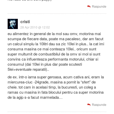
Raspunde
cristi
28 Apr 2010 @ 12:02
eu alimentez in general de la mol sau omv, motorina mai
scumpa de fiecare data, poate ma pacalesc, dar am facut
un calcul simplu la 10litri dau sa zic 10lei in plus.. la cat imi
consuma masina ce mai conteaza 10lei.. oricum sunt
super multumit de combustibilul de la omv si mol si sunt
convins ca influenteaza performanta motorului, chiar si
consumul (dai 10lei in plus dar poate scutesti
5lei+eventuale reparatii)..
de ex. intr-o iarna super geroasa, acum cativa ani, eram la
miercurea-ciuc -24grade, masina a pornit la “sfert” de
cheie. tot cam in acelasi timp, la bucuresti, un coleg a
ramas cu masina in fata blocului pentru ca super motorina
de la agip s-a facut marmelada…
Raspunde