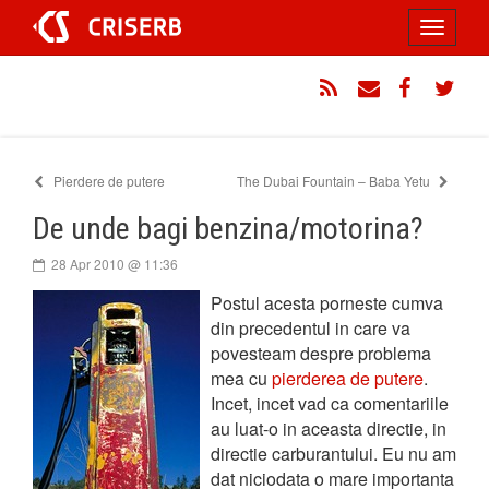
Sari
Toggle
la
conținut
navigati
RSS
Email
Facebook
Twitt
Pierdere de putere
The Dubai Fountain – Baba Yetu
De unde bagi benzina/motorina?
28 Apr 2010 @ 11:36
Postul acesta porneste cumva
din precedentul in care va
povesteam despre problema
mea cu
pierderea de putere
.
Incet, incet vad ca comentariile
au luat-o in aceasta directie, in
directie carburantului. Eu nu am
dat niciodata o mare importanta