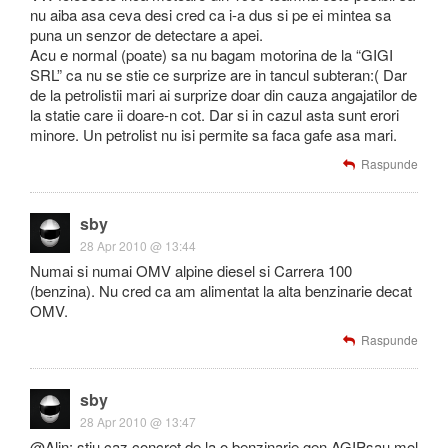
nu aiba asa ceva desi cred ca i-a dus si pe ei mintea sa
puna un senzor de detectare a apei.
Acu e normal (poate) sa nu bagam motorina de la “GIGI
SRL” ca nu se stie ce surprize are in tancul subteran:( Dar
de la petrolistii mari ai surprize doar din cauza angajatilor de
la statie care ii doare-n cot. Dar si in cazul asta sunt erori
minore. Un petrolist nu isi permite sa faca gafe asa mari.
Raspunde
sby
28 Apr 2010 @ 13:44
Numai si numai OMV alpine diesel si Carrera 100
(benzina). Nu cred ca am alimentat la alta benzinarie decat
OMV.
Raspunde
sby
28 Apr 2010 @ 13:47
@Alin: stiu caz concret de la o benzinarie gen AGIPsau mol