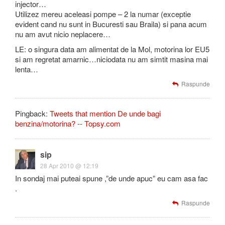
injector…
Utilizez mereu aceleasi pompe – 2 la numar (exceptie
evident cand nu sunt in Bucuresti sau Braila) si pana acum
nu am avut nicio neplacere…
LE: o singura data am alimentat de la Mol, motorina lor EU5
si am regretat amarnic…niciodata nu am simtit masina mai
lenta…
Raspunde
Pingback:
Tweets that mention De unde bagi
benzina/motorina? -- Topsy.com
sip
28 Apr 2010 @ 12:19
In sondaj mai puteai spune ,”de unde apuc” eu cam asa fac
.
Raspunde