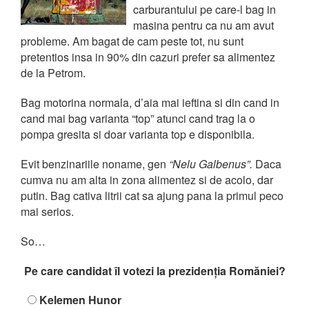
carburantului pe care-l bag in
masina pentru ca nu am avut
probleme. Am bagat de cam peste tot, nu sunt
pretentios insa in 90% din cazuri prefer sa alimentez
de la Petrom.
Bag motorina normala, d’aia mai ieftina si din cand in
cand mai bag varianta “top” atunci cand trag la o
pompa gresita si doar varianta top e disponibila.
Evit benzinariile noname, gen
“Nelu Galbenus”.
Daca
cumva nu am alta in zona alimentez si de acolo, dar
putin. Bag cativa litrii cat sa ajung pana la primul peco
mai serios.
So…
Pe care candidat îl votezi la prezidenția Romăniei?
Kelemen Hunor