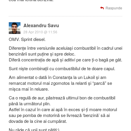
Raspunde
Alexandru Savu
28 Apr 2010 @ 11:56
OMV. Sprint diesel.
Diferențe între versiunile aceluiași combustibil în cadrul unei
benzinării sunt puține și spre deloc.
Diferă concentrația de apă și aditivi pe care ți-o bagă pe gât.
Sunt niște combinații cu combustibilul de te doare capul.
Am alimentat o dată în Constanța la un Lukoil și am
remarcat motorul mai zgomotos la relanti și “parcă” se
mișca mai în reluare.
Ca o regulă de aur, păstrează ultimul bon de combustibil
până la următorul plin.
Astfel în cazul în care ai apă în exces și-ți moare motorul
sau pe pomba de motorină se livrează ‘benzină’ să ai
dovada de la cine ai cumpărat.
Nu râde că unii sunt pățiți:)