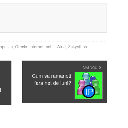
?
opasim
,
Grecia
,
Internet mobil
,
Wind
,
Zakynthos
MAI NOU
Cum sa ramaneti
fara net de luni?
t