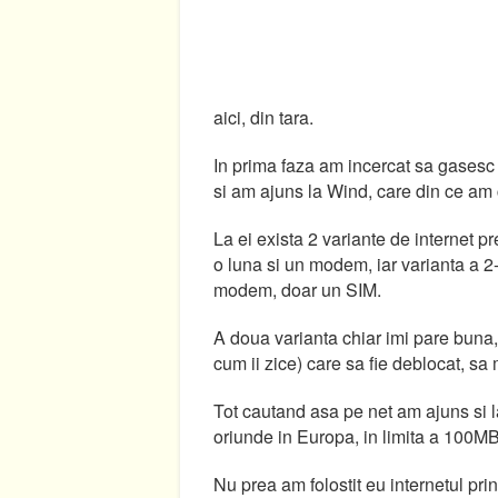
aici, din tara.
In prima faza am incercat sa gasesc 
si am ajuns la Wind, care din ce am c
La ei exista 2 variante de internet p
o luna si un modem, iar varianta a 2-
modem, doar un SIM.
A doua varianta chiar imi pare buna,
cum ii zice) care sa fie deblocat, sa
Tot cautand asa pe net am ajuns si 
oriunde in Europa, in limita a 100MB 
Nu prea am folostit eu internetul pr