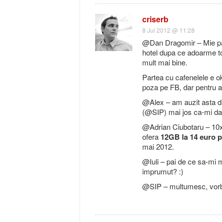
criserb
8 Jul 2012 @ 11:28
@Dan Dragomir – Mie part
hotel dupa ce adoarme to
mult mai bine.
Partea cu cafenelele e o
poza pe FB, dar pentru a 
@Alex – am auzit asta da
(@SIP) mai jos ca-mi da
@Adrian Ciubotaru – 10x, 
ofera
12GB la 14 euro p
mai 2012.
@Iuli – pai de ce sa-mi m
imprumut? :)
@SIP – multumesc, vorbi