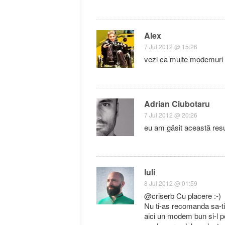
Alex
7 Jul 2012 @ 15:26
vezi ca multe modemuri s
Adrian Ciubotaru
7 Jul 2012 @ 20:26
eu am găsit această res
Iuli
8 Jul 2012 @ 01:59
@criserb Cu placere :-)
Nu ti-as recomanda sa-ti
aici un modem bun si-l p