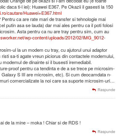
codat Orange de pe okazii si l-am decodat eu (e foarte
lic daca ti-l iei): Huawei E367. Pe Okazii il gasesti la 150
ii.ro/cautare/Huawei+E367.html
 Pentru ca are rate mari de transfer si tehnologie mai
l putin asa se lauda) dar mai ales pentru ca il poti folosi
icrosim. Asta pentru ca nu are tray pentru sim, cum au
lessworker.net/wp-content/uploads/2012/02/IMG_9012-
icrosim-ul la un modem cu tray, cu ajutorul unui adaptor
risti sa-ti agate vreun piciorus din contactele modemului,
 modemul de dinainte si il busesti iremediabil.
ure-proof pentru ca tendinta e de a se trece pe microsim-
m, Galaxy S III are microsim, etc). Si cum deocamdata n-
muri comercializate la noi care sa suporte microsim-uri…
Raspunde
 de la mine – moka ! Chiar si de RDS !
Raspunde