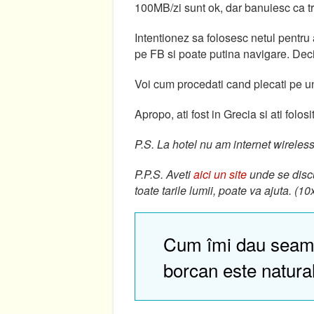
100MB/zi sunt ok, dar banuiesc ca tr
Intentionez sa folosesc netul pentru
pe FB si poate putina navigare. Dec
Voi cum procedati cand plecati pe und
Apropo, ati fost in Grecia si ati folos
P.S. La hotel nu am internet wireless
P.P.S. Aveti
aici un site
unde se discu
toate tarile lumii, poate va ajuta. (10
Cum îmi dau seam
borcan este natura