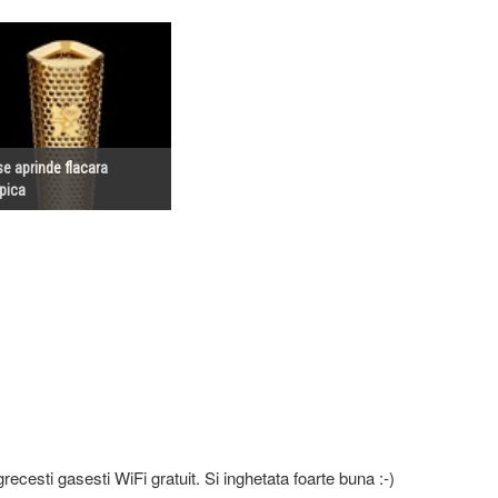
se aprinde flacara
pica
grecesti gasesti WiFi gratuit. Si inghetata foarte buna :-)