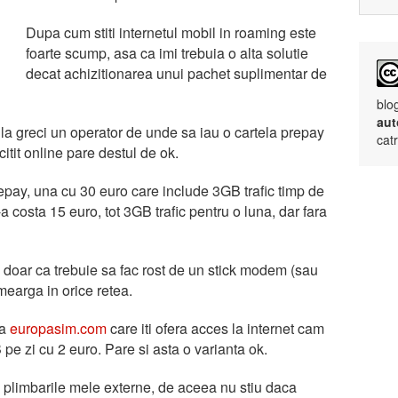
Dupa cum stiti internetul mobil in roaming este
foarte scump, asa ca imi trebuia o alta solutie
decat achizitionarea unui pachet suplimentar de
blo
aut
la greci un operator de unde sa iau o cartela prepay
cat
itit online pare destul de ok.
repay, una cu 30 euro care include 3GB trafic timp de
a costa 15 euro, tot 3GB trafic pentru o luna, dar fara
 doar ca trebuie sa fac rost de un stick modem (sau
 mearga in orice retea.
la
europasim.com
care iti ofera acces la internet cam
pe zi cu 2 euro. Pare si asta o varianta ok.
in plimbarile mele externe, de aceea nu stiu daca