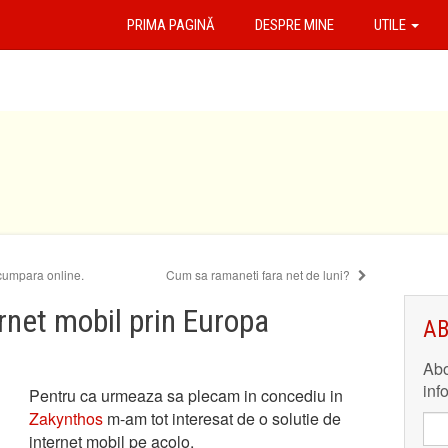
PRIMA PAGINĂ
DESPRE MINE
UTILE
cumpara online.
Cum sa ramaneti fara net de luni?
ernet mobil prin Europa
AB
Abo
inf
Pentru ca urmeaza sa plecam in concediu in
Zakynthos
m-am tot interesat de o solutie de
internet mobil pe acolo.