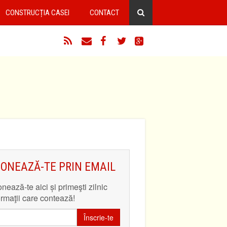
CONSTRUCȚIA CASEI
CONTACT
RSS
Email
Facebook
Twitter
Google+
ONEAZĂ-TE PRIN EMAIL
nează-te aici și primeşti zilnic
ormaţii care contează!
Înscrie-te