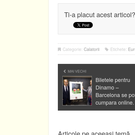
Ti-a placut acest articol
Categorie:
Calatorii
Etichete:
Eur
MAI VECHI
Biletele pentru
Dinamo –
Barcelona se po
cumpara online.
Articole pe aceeași temă