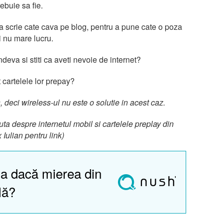
ebuie sa fie.
 a scrie cate cava pe blog, pentru a pune cate o poza
i nu mare lucru.
eva si stiti ca aveti nevoie de internet?
it cartelele lor prepay?
, deci wireless-ul nu este o solutie in acest caz.
ta despre internetul mobil si cartelele preplay din
x Iulian pentru link)
a dacă mierea din
lă?