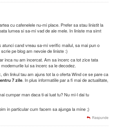
ea cu cafenelele nu-mi place. Prefer sa stau linistit la
ata lumea si sa-mi vad de ale mele. In liniste ma simt
k atunci cand vreau sa-mi verific mailul, sa mai pun o
scrie pe blog am nevoie de liniste :)
r inca nu am incercat. Am sa incerc ca tot zice tata
 modemurile lui sa incerc sa le decodez.
din linkul tau am ajuns tot la o oferta Wind ce se pare ca
entru 7 zile
. In plus informatiile par a fi mai de actualitate,
ai cumpar man daca ti-ai luat tu? Nu mi-l dai tu
m in particular cum facem sa ajunga la mine ;)
Raspunde