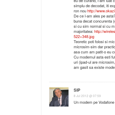
eu de curand, l-am luat 
simplu de decodat, iti exp
ron nou
http://www.okaz
De ce l-am ales pe asta?
buna decat concurenta (ce
si cu sim normal si cu m
majoritatea:
http://wire
522×348.jpg
Teoretic poti folosi si m
microsim-sim dar practic 
asa cum am patit-o eu cu
Cu modemul asta esti fut
uri (ipad-ul are microsi
am gasit sa existe mode
SIP
8 Jul 2012 @ 07:59
Un modem pe Vodafone ai