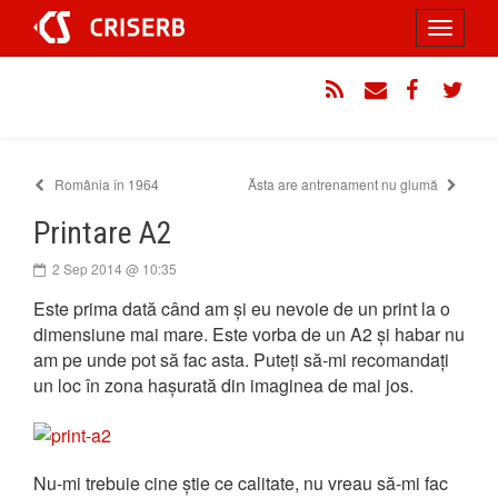
Sari
Toggle
la
conținut
navigati
RSS
Email
Facebook
Twitt
România în 1964
Ăsta are antrenament nu glumă
Printare A2
2 Sep 2014 @ 10:35
Este prima dată când am și eu nevoie de un print la o
dimensiune mai mare. Este vorba de un A2 și habar nu
am pe unde pot să fac asta. Puteți să-mi recomandați
un loc în zona hașurată din imaginea de mai jos.
Nu-mi trebuie cine știe ce calitate, nu vreau să-mi fac