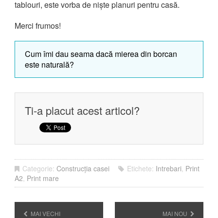
tablouri, este vorba de niște planuri pentru casă.
Merci frumos!
Cum îmi dau seama dacă mierea din borcan
este naturală?
Ti-a placut acest articol?
Categorie:
Construcția casei
Etichete:
Intrebari
,
Print
A2
,
Print mare
MAI VECHI
MAI NOU