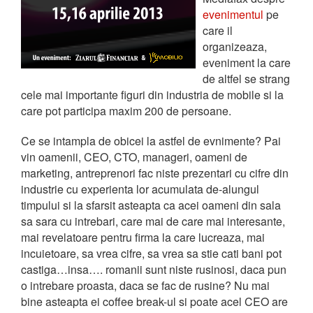
evenimentul
pe
care il
organizeaza,
eveniment la care
de altfel se strang
cele mai importante figuri din industria de mobile si la
care pot participa maxim 200 de persoane.
Ce se intampla de obicei la astfel de evnimente? Pai
vin oamenii, CEO, CTO, manageri, oameni de
marketing, antreprenori fac niste prezentari cu cifre din
industrie cu experienta lor acumulata de-alungul
timpului si la sfarsit asteapta ca acei oameni din sala
sa sara cu intrebari, care mai de care mai interesante,
mai revelatoare pentru firma la care lucreaza, mai
incuietoare, sa vrea cifre, sa vrea sa stie cati bani pot
castiga…insa…. romanii sunt niste rusinosi, daca pun
o intrebare proasta, daca se fac de rusine? Nu mai
bine asteapta ei coffee break-ul si poate acel CEO are