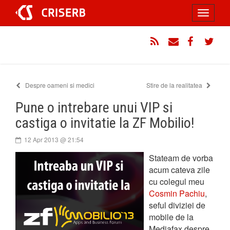
Sari
Toggle
la
conținut
navigati
RSS
Email
Facebook
Twitt
Despre oameni si medici
Stire de la realitatea
Pune o intrebare unui VIP si
castiga o invitatie la ZF Mobilio!
12 Apr 2013 @ 21:54
Stateam de vorba
acum cateva zile
cu colegul meu
Cosmin Pachiu
,
seful diviziei de
mobile de la
Mediafax despre