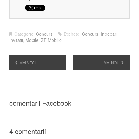
Categorie:
Concurs
Etichete:
Concurs
,
Intrebari
,
Invitatii
,
Mobile
,
ZF Mobilio
MAI VECHI
MAI NOU
comentarii Facebook
4 comentarii