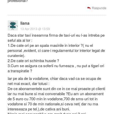
profesional?
Raspunde
liana
13 Apr 2013 @ 13:59
Daca star taxi inseamna firma de taxi-uri eu l-as intreba pe
seful ala al lor :
1.De cate ori pe an spala masinile in interior ?( nu el
personal ,evident, ci care-i regulamentul lor interior legat de
curatenie).
2.De cate ori schimba husele ?
3.Cum se asigura ca soferii nu fumeaza , nu put a tigari ori
a transpiratie ?
Iar pe ala de la vodafone, chiar daca vad ca se ocupa de
net mai exact, dar totusi :
De ce abonamentele sunt din ce in ce mai proaste pt clienti
iar nu mai bune si mai convenabile ?Eu am un abonament
de 5 euro cu 700 min in vodafone,700 de sms-uri tot in
vodafone si 70 de min nationale,si ceva net( dar nu ma
intereseaza pe tel.),de cativa ani buni.
Nimic mai convenabil n-am gasit dupa cei 2 ani