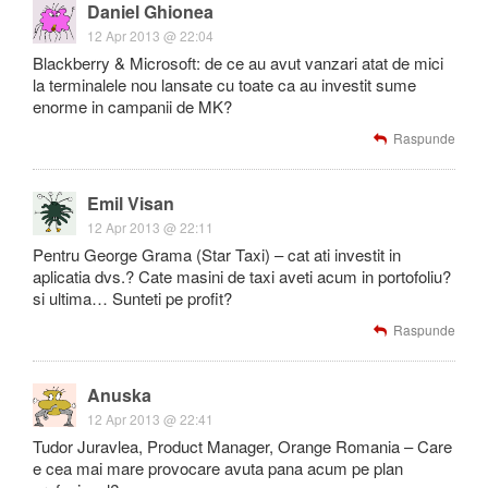
Daniel Ghionea
12 Apr 2013 @ 22:04
Blackberry & Microsoft: de ce au avut vanzari atat de mici
la terminalele nou lansate cu toate ca au investit sume
enorme in campanii de MK?
Raspunde
Emil Visan
12 Apr 2013 @ 22:11
Pentru George Grama (Star Taxi) – cat ati investit in
aplicatia dvs.? Cate masini de taxi aveti acum in portofoliu?
si ultima… Sunteti pe profit?
Raspunde
Anuska
12 Apr 2013 @ 22:41
Tudor Juravlea, Product Manager, Orange Romania – Care
e cea mai mare provocare avuta pana acum pe plan