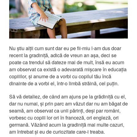
Nu știu alții cum sunt dar eu pe fii-miu l-am dus doar
recent la gradiniță, adică de vreun an așa, deci se
poate ca trendul să dateze mai de mult, însă eu acum
am observat ca există o adevarată mișcare în educația
copiiilor, și anume de a vorbi cu copilul tău încă
dinainte de a vorbi el, într-o limbă străină, cel puțin.
Să vă detaliez, de când am ajuns pe la grădiniță cu el,
dar nu numai, și prin parc am văzut dar nu am băgat de
seamă, am observat ca unii părinți, deși par români,
vorbesc cu copiii lor ori în franceză, ori engleză, ori
germană. Văzând acum la gradiniță mai multe cazuri,
am întrebat și eu de curiozitate care-i treaba.