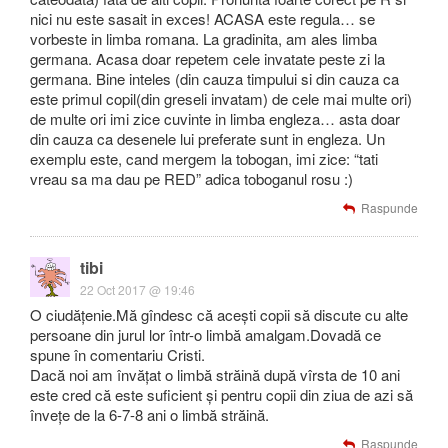
nici nu este sasait in exces! ACASA este regula… se
vorbeste in limba romana. La gradinita, am ales limba
germana. Acasa doar repetem cele invatate peste zi la
germana. Bine inteles (din cauza timpului si din cauza ca
este primul copil(din greseli invatam) de cele mai multe ori)
de multe ori imi zice cuvinte in limba engleza… asta doar
din cauza ca desenele lui preferate sunt in engleza. Un
exemplu este, cand mergem la tobogan, imi zice: “tati
vreau sa ma dau pe RED” adica toboganul rosu :)
Raspunde
tibi
22 Oct 2017 @ 19:46
O ciudățenie.Mă gîndesc că acești copii să discute cu alte
persoane din jurul lor într-o limbă amalgam.Dovadă ce
spune în comentariu Cristi.
Dacă noi am învățat o limbă străină după vîrsta de 10 ani
este cred că este suficient și pentru copii din ziua de azi să
învețe de la 6-7-8 ani o limbă străină.
Raspunde