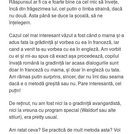
Răspunsul ar fi ca e foarte bine ca cel mic să învețe,
încă din frăgezimea lui, cel putin o limba straină, dacă
nu două. Asta până se duce la școală, să ne
înțelegem.
Cazul cel mai interesant văzut a fost când o mama și-a
adus fata la grădiniță și vorbea cu ea în franceză, iar
cand a venit ta-su vorbea cu ea în engleză. Am vorbit
cu ei și mi-au spus că exact așa procedează, copilul
învață română la gradiniță iar acasa dialogurile sunt
doar în franceză cu mama, și doar în engleză cu tata.
Am rămas putin surprins, sincer, dar nu îmi dau seama
dacă e o metodă greșită sau nu. Pare interesantă, cel
puțin!
De reținut, nu am fost nici la o gradiniță avangardistă,
nici la vreuna cu program special (Waldorf sau alte
stiluri), era pretty usual.
Am ratat ceva? Se practică de mult metoda asta? Voi