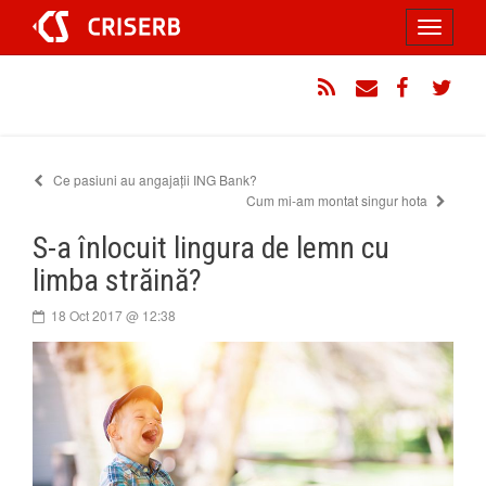
Sari
Toggle
la
conținut
navigati
RSS
Email
Facebook
Twitt
Ce pasiuni au angajații ING Bank?
Cum mi-am montat singur hota
S-a înlocuit lingura de lemn cu
limba străină?
18 Oct 2017 @ 12:38