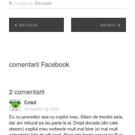
Categorie:
Educatie
MAI VECHI
MAI NOU
comentarii Facebook
2 comentarii
Cristi
19 Oct 2017 @ 15:33
Eu nu procedez asa cu copilul meu. Stiam de trendul asta,
dar am refuzat sa iau parte la el. Drept dovada (din cate
observ) copilul meu vorbeste mult mai bine (si mai mult
cateodata) fata de alti copii. Pronunta foarte corect pe R si