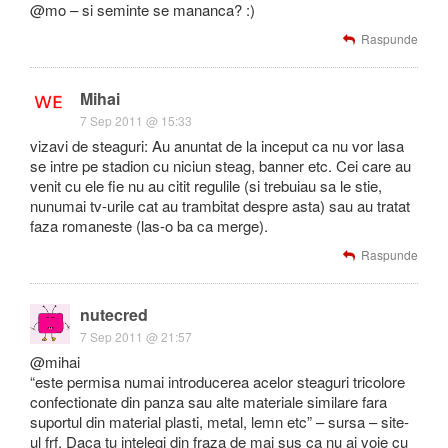
@mo – si seminte se mananca? :)
Raspunde
Mihai
7 Sep 2011 @ 15:33
vizavi de steaguri: Au anuntat de la inceput ca nu vor lasa
se intre pe stadion cu niciun steag, banner etc. Cei care au
venit cu ele fie nu au citit regulile (si trebuiau sa le stie,
nunumai tv-urile cat au trambitat despre asta) sau au tratat
faza romaneste (las-o ba ca merge).
Raspunde
nutecred
7 Sep 2011 @ 21:57
@mihai
“este permisa numai introducerea acelor steaguri tricolore
confectionate din panza sau alte materiale similare fara
suportul din material plasti, metal, lemn etc” – sursa – site-
ul frf. Daca tu intelegi din fraza de mai sus ca nu ai voie cu