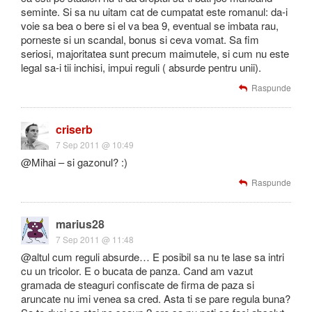
seminte. Si sa nu uitam cat de cumpatat este romanul: da-i
voie sa bea o bere si el va bea 9, eventual se imbata rau,
porneste si un scandal, bonus si ceva vomat. Sa fim
seriosi, majoritatea sunt precum maimutele, si cum nu este
legal sa-i tii inchisi, impui reguli ( absurde pentru unii).
Raspunde
criserb
7 Sep 2011 @ 10:49
@Mihai – si gazonul? :)
Raspunde
marius28
7 Sep 2011 @ 11:48
@altul cum reguli absurde… E posibil sa nu te lase sa intri
cu un tricolor. E o bucata de panza. Cand am vazut
gramada de steaguri confiscate de firma de paza si
aruncate nu imi venea sa cred. Asta ti se pare regula buna?