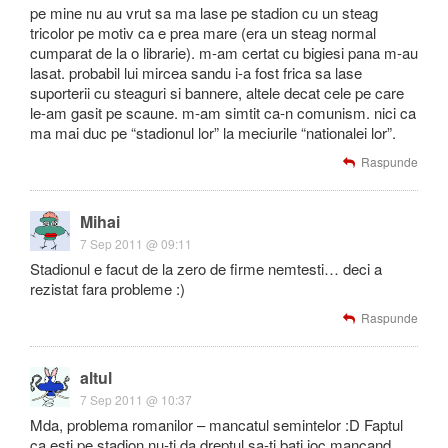
pe mine nu au vrut sa ma lase pe stadion cu un steag
tricolor pe motiv ca e prea mare (era un steag normal
cumparat de la o librarie). m-am certat cu bigiesi pana m-au
lasat. probabil lui mircea sandu i-a fost frica sa lase
suporterii cu steaguri si bannere, altele decat cele pe care
le-am gasit pe scaune. m-am simtit ca-n comunism. nici ca
ma mai duc pe “stadionul lor” la meciurile “nationalei lor”.
Raspunde
Mihai
7 Sep 2011 @ 09:11
Stadionul e facut de la zero de firme nemtesti… deci a
rezistat fara probleme :)
Raspunde
altul
7 Sep 2011 @ 10:37
Mda, problema romanilor – mancatul semintelor :D Faptul
ca esti pe stadion nu-ti da dreptul sa-ti bati joc mancand