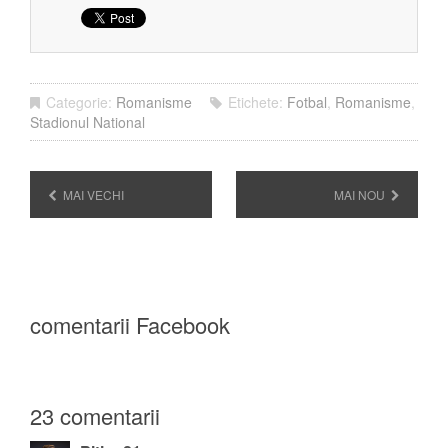
Categorie:
Romanisme
Etichete:
Fotbal
,
Romanisme
,
Stadionul National
MAI VECHI
MAI NOU
comentarii Facebook
23 comentarii