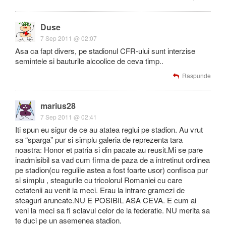
Duse
7 Sep 2011 @ 02:07
Asa ca fapt divers, pe stadionul CFR-ului sunt interzise
semintele si bauturile alcoolice de ceva timp..
Raspunde
marius28
7 Sep 2011 @ 02:41
Iti spun eu sigur de ce au atatea reglui pe stadion. Au vrut
sa “sparga” pur si simplu galeria de reprezenta tara
noastra: Honor et patria si din pacate au reusit.Mi se pare
inadmisibil sa vad cum firma de paza de a intretinut ordinea
pe stadion(cu regulile astea a fost foarte usor) confisca pur
si simplu , steagurile cu tricolorul Romaniei cu care
cetatenii au venit la meci. Erau la intrare gramezi de
steaguri aruncate.NU E POSIBIL ASA CEVA. E cum ai
veni la meci sa fi sclavul celor de la federatie. NU merita sa
te duci pe un asemenea stadion.