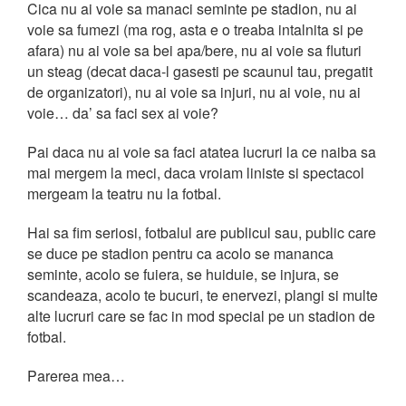
Cica nu ai voie sa manaci seminte pe stadion, nu ai
voie sa fumezi (ma rog, asta e o treaba intalnita si pe
afara) nu ai voie sa bei apa/bere, nu ai voie sa fluturi
un steag (decat daca-l gasesti pe scaunul tau, pregatit
de organizatori), nu ai voie sa injuri, nu ai voie, nu ai
voie… da’ sa faci sex ai voie?
Pai daca nu ai voie sa faci atatea lucruri la ce naiba sa
mai mergem la meci, daca vroiam liniste si spectacol
mergeam la teatru nu la fotbal.
Hai sa fim seriosi, fotbalul are publicul sau, public care
se duce pe stadion pentru ca acolo se mananca
seminte, acolo se fuiera, se huiduie, se injura, se
scandeaza, acolo te bucuri, te enervezi, plangi si multe
alte lucruri care se fac in mod special pe un stadion de
fotbal.
Parerea mea…