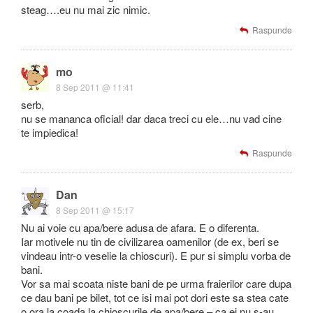
steag….eu nu mai zic nimic.
Raspunde
mo
8 Sep 2011 @ 11:41
serb,
nu se mananca oficial! dar daca treci cu ele…nu vad cine
te impiedica!
Raspunde
Dan
8 Sep 2011 @ 15:17
Nu ai voie cu apa/bere adusa de afara. E o diferenta.
Iar motivele nu tin de civilizarea oamenilor (de ex, beri se
vindeau intr-o veselie la chioscuri). E pur si simplu vorba de
bani.
Vor sa mai scoata niste bani de pe urma fraierilor care dupa
ce dau bani pe bilet, tot ce isi mai pot dori este sa stea cate
o ora la coada la chioscurile de apa/bere – ca ei nu s-au