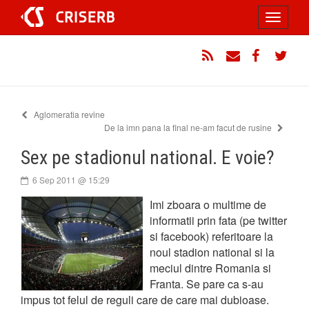
Sari
Toggle
la
conținut
navigati
RSS
Email
Facebook
Twitt
Aglomeratia revine
De la imn pana la final ne-am facut de rusine
Sex pe stadionul national. E voie?
6 Sep 2011 @ 15:29
Imi zboara o multime de
informatii prin fata (pe twitter
si facebook) referitoare la
noul stadion national si la
meciul dintre Romania si
Franta. Se pare ca s-au
impus tot felul de reguli care de care mai dubioase.