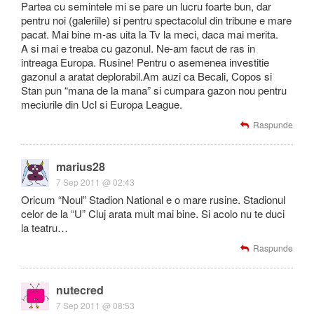
Partea cu semintele mi se pare un lucru foarte bun, dar
pentru noi (galeriile) si pentru spectacolul din tribune e mare
pacat. Mai bine m-as uita la Tv la meci, daca mai merita.
A si mai e treaba cu gazonul. Ne-am facut de ras in
intreaga Europa. Rusine! Pentru o asemenea investitie
gazonul a aratat deplorabil.Am auzi ca Becali, Copos si
Stan pun “mana de la mana” si cumpara gazon nou pentru
meciurile din Ucl si Europa League.
Raspunde
marius28
7 Sep 2011 @ 02:43
Oricum “Noul” Stadion National e o mare rusine. Stadionul
celor de la “U” Cluj arata mult mai bine. Si acolo nu te duci
la teatru…
Raspunde
nutecred
7 Sep 2011 @ 08:53