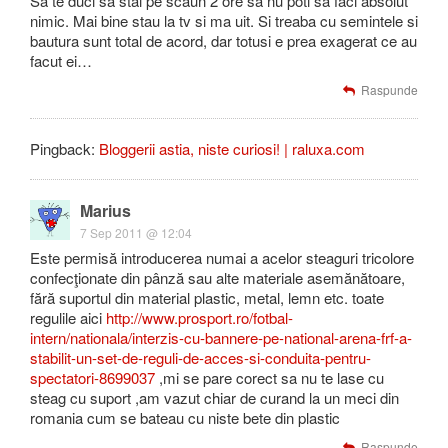
Sa te duci sa stai pe scaun 2 ore sa nu poti sa faci absolut
nimic. Mai bine stau la tv si ma uit. Si treaba cu semintele si
bautura sunt total de acord, dar totusi e prea exagerat ce au
facut ei…
Raspunde
Pingback:
Bloggerii astia, niste curiosi! | raluxa.com
Marius
7 Sep 2011 @ 12:04
Este permisă introducerea numai a acelor steaguri tricolore
confecţionate din pânză sau alte materiale asemănătoare,
fără suportul din material plastic, metal, lemn etc. toate
regulile aici
http://www.prosport.ro/fotbal-
intern/nationala/interzis-cu-bannere-pe-national-arena-frf-a-
stabilit-un-set-de-reguli-de-acces-si-conduita-pentru-
spectatori-8699037
,mi se pare corect sa nu te lase cu
steag cu suport ,am vazut chiar de curand la un meci din
romania cum se bateau cu niste bete din plastic
Raspunde