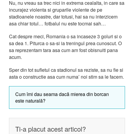
Nu, nu vreau sa trec nici in extrema cealalta, in care sa
incurajez violenta si gruparile violente de pe
stadioanele noastre, dar totusi, hai sa nu interzicem
asa chiar totul… fotbalul nu este tocmai sah…
Cat despre meci, Romania o sa incaseze 3 goluri si o
sa dea 1. Piturca o sa-si ia treningul prea cunoscut. O
sa reprezentam tara asa cum am fost obisnuiti pana
acum.
Sper din tot sufletul ca stadionul sa reziste, sa nu fie si
asta o constructie asa cum numa’ noi stim sa le facem.
Cum îmi dau seama dacă mierea din borcan
este naturală?
Ti-a placut acest articol?