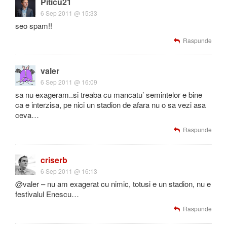
Piticu21
6 Sep 2011 @ 15:33
seo spam!!
Raspunde
valer
6 Sep 2011 @ 16:09
sa nu exageram..si treaba cu mancatu’ semintelor e bine
ca e interzisa, pe nici un stadion de afara nu o sa vezi asa
ceva…
Raspunde
criserb
6 Sep 2011 @ 16:13
@valer – nu am exagerat cu nimic, totusi e un stadion, nu e
festivalul Enescu…
Raspunde