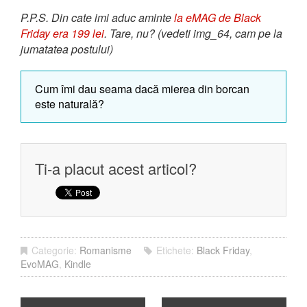
P.P.S. Din cate imi aduc aminte
la eMAG de Black
Friday era 199 lei
. Tare, nu? (vedeti img_64, cam pe la
jumatatea postului)
Cum îmi dau seama dacă mierea din borcan
este naturală?
Ti-a placut acest articol?
Categorie:
Romanisme
Etichete:
Black Friday
,
EvoMAG
,
Kindle