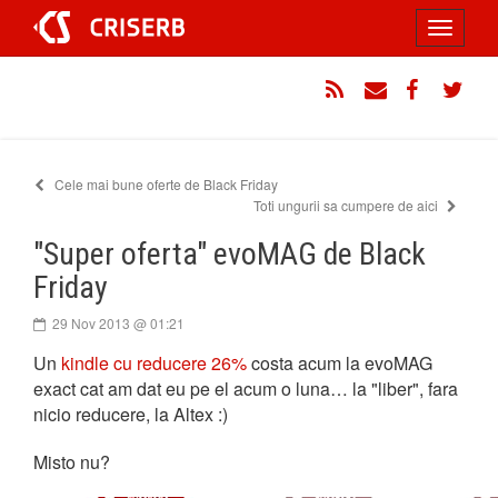
Sari
Toggle
la
conținut
navigati
RSS
Email
Facebook
Twitt
Cele mai bune oferte de Black Friday
Toti ungurii sa cumpere de aici
"Super oferta" evoMAG de Black
Friday
29 Nov 2013 @ 01:21
Un
kindle cu reducere 26%
costa acum la evoMAG
exact cat am dat eu pe el acum o luna… la "liber", fara
nicio reducere, la Altex :)
Misto nu?