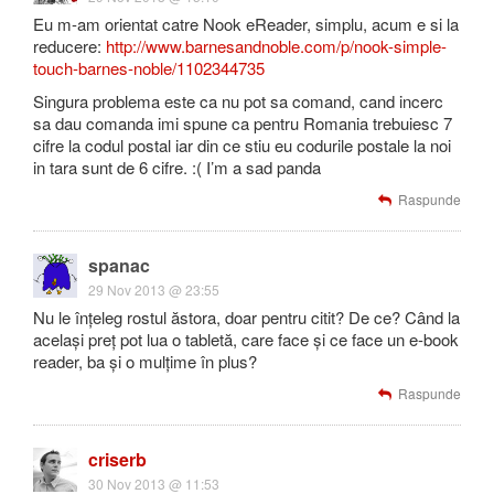
Eu m-am orientat catre Nook eReader, simplu, acum e si la
reducere:
http://www.barnesandnoble.com/p/nook-simple-
touch-barnes-noble/1102344735
Singura problema este ca nu pot sa comand, cand incerc
sa dau comanda imi spune ca pentru Romania trebuiesc 7
cifre la codul postal iar din ce stiu eu codurile postale la noi
in tara sunt de 6 cifre. :( I’m a sad panda
Raspunde
spanac
29 Nov 2013 @ 23:55
Nu le înțeleg rostul ăstora, doar pentru citit? De ce? Când la
același preț pot lua o tabletă, care face și ce face un e-book
reader, ba și o mulțime în plus?
Raspunde
criserb
30 Nov 2013 @ 11:53