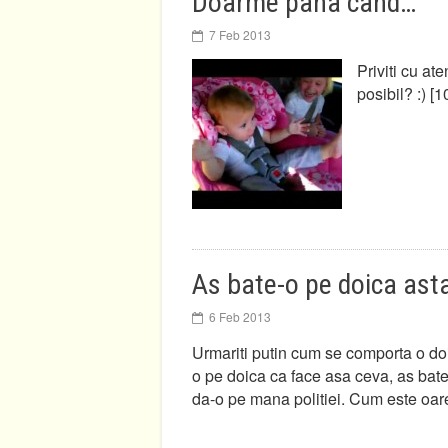
Doarme pana cand…
7 Feb 2013
Priviti cu at
posibil? :) [
As bate-o pe doica ast
6 Feb 2013
Urmariti putin cum se comporta o doic
o pe doica ca face asa ceva, as bate
da-o pe mana politiei. Cum este oare