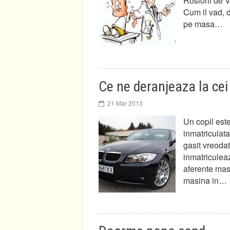
Rosiorii de V
Cum il vad, d
pe masa…
Ce ne deranjeaza la ce
21 Mar 2013
Un copil este 
inmatriculata
gasit vreoda
inmatriculea
aferente masi
masina in…