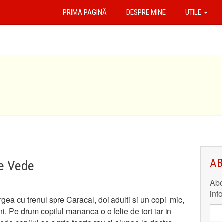
PRIMA PAGINĂ
DESPRE MINE
UTILE
AB
de Vede
Abo
inf
gea cu trenul spre Caracal, doi adulti si un copil mic,
ni. Pe drum copilul mananca o o felie de tort iar in