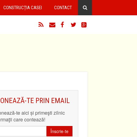
CONSTRUCȚIA CASEI
CONTACT
RSS
Email
Facebook
Twitter
Google+
ONEAZĂ-TE PRIN EMAIL
nează-te aici și primeşti zilnic
ormaţii care contează!
Înscrie-te