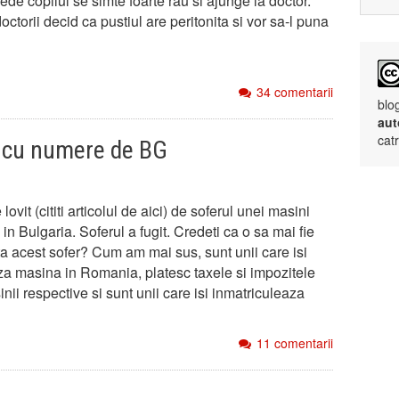
ede copilul se simte foarte rau si ajunge la doctor.
octorii decid ca pustiul are peritonita si vor sa-l puna
34 comentarii
blo
aut
cat
i cu numere de BG
lovit (cititi articolul de aici) de soferul unei masini
 in Bulgaria. Soferul a fugit. Credeti ca o sa mai fie
ta acest sofer? Cum am mai sus, sunt unii care isi
za masina in Romania, platesc taxele si impozitele
nii respective si sunt unii care isi inmatriculeaza
11 comentarii