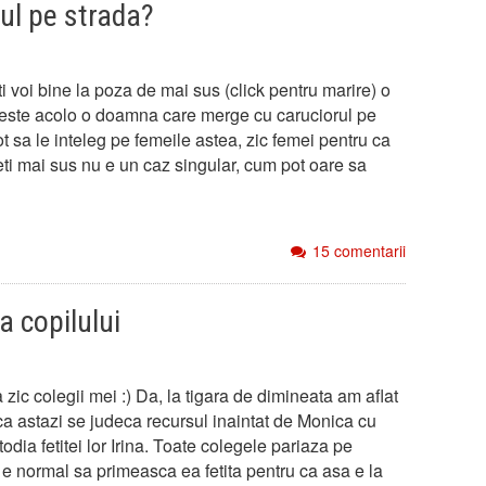
ul pe strada?
i voi bine la poza de mai sus (click pentru marire) o
 este acolo o doamna care merge cu caruciorul pe
t sa le inteleg pe femeile astea, zic femei pentru ca
ti mai sus nu e un caz singular, cum pot oare sa
15 comentarii
 copilului
 zic colegii mei :) Da, la tigara de dimineata am aflat
ca astazi se judeca recursul inaintat de Monica cu
todia fetitei lor Irina. Toate colegele pariaza pe
 e normal sa primeasca ea fetita pentru ca asa e la