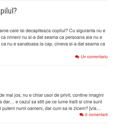
pilul?
mame care isi decapiteaza copilul? Cu siguranta nu e
d ca nimeni nu si-a dat seama ca persoana aia nu e
t ca nu e sanatoasa la cap, cineva si-a dat seama ca
Un comentariu
 de mai jos, nu e chiar usor de privit, contine imagini
 dar… e cazul sa stiti pe ce lume traiti si cine sunt
ii putem numi oameni, dar cum sa le zicem? [via…
6 comentarii