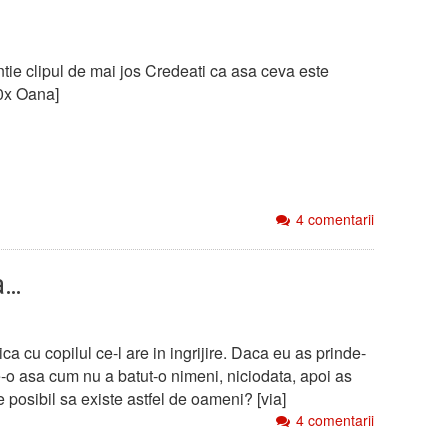
entie clipul de mai jos Credeati ca asa ceva este
10x Oana]
4 comentarii
a…
a cu copilul ce-l are in ingrijire. Daca eu as prinde-
-o asa cum nu a batut-o nimeni, niciodata, apoi as
 posibil sa existe astfel de oameni? [via]
4 comentarii