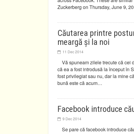
across Facebook. These are similar
Zuckerberg on Thursday, June 9, 2
Căutarea printre postur
meargă și la noi
11 Dec 2014
Vă spuneam zilele trecute că cei d
că ea a fost introdusă la început în 
fost privilegiat sau nu, dar la mine 
bună este că acum…
Facebook introduce cău
9 Dec 2014
Se pare că facebook introduce căut