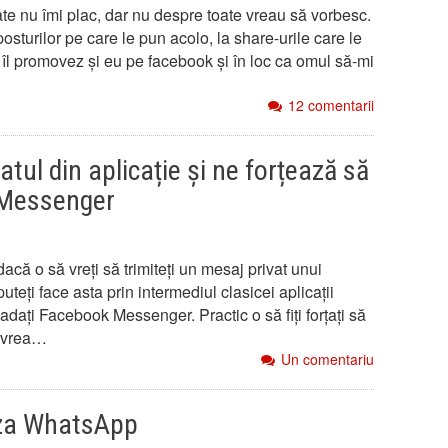
ate nu îmi plac, dar nu despre toate vreau să vorbesc.
sturilor pe care le pun acolo, la share-urile care le
 îl promovez și eu pe facebook și în loc ca omul să-mi
12 comentarii
tul din aplicație și ne forțează să
 Messenger
dacă o să vreți să trimiteți un mesaj privat unui
teți face asta prin intermediul clasicei aplicații
adați Facebook Messenger. Practic o să fiți forțați să
a vrea…
Un comentariu
aza WhatsApp