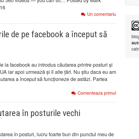
 to 360 videos — you can tilt… Posted by Mark
016
Un comentariu
ile de pe facebook a început să
blo
aut
cat
e la facebook au introdus căutarea printre posturi și
SUA iar apoi urmează și îl alte țări. Nu știu daca eu am
căutarea a început să funcționeze de astăzi. Partea
Comenteaza primul
tarea în posturile vechi
area în posturi, lucru foarte bun din punctul meu de