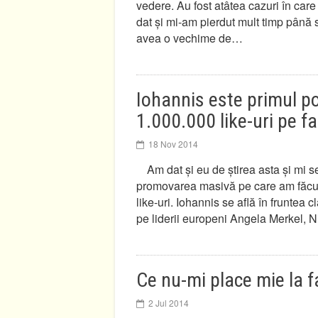
vedere. Au fost atâtea cazuri în c
dat și mi-am pierdut mult timp până 
avea o vechime de…
Iohannis este primul po
1.000.000 like-uri pe 
18 Nov 2014
Am dat și eu de știrea asta și mi s
promovarea masivă pe care am făcut-
like-uri. Iohannis se află în fruntea
pe liderii europeni Angela Merkel, 
Ce nu-mi place mie la 
2 Jul 2014