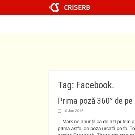
Sari
la
conținut
Tag: Facebook.
Prima poză 360° de pe
10 Jun 2016
Mark ne anunță că de azi putem pu
prima astfel de poză urcată pe fb. T