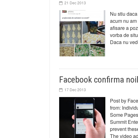
21 Dec 2013
Nu stiu daca 
acum nu am 
afisare a poz
vorba de situ
Daca nu ved
Facebook confirma noil
17 Dec 2013
Post by Faceb
from: Indivi
Some Pages, 
Summit Enter
prevent thes
The video ad