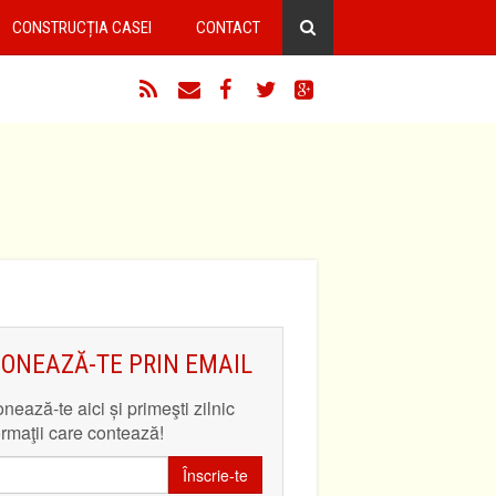
CONSTRUCȚIA CASEI
CONTACT
RSS
Email
Facebook
Twitter
Google+
ONEAZĂ-TE PRIN EMAIL
nează-te aici și primeşti zilnic
ormaţii care contează!
Înscrie-te