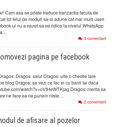
r! Cam asa se poate traduce tranzactia facuta de
at tot felul de moduri sa-si adune cat mai multi useri
ebook-ul nu a reusit sa se ridica la nivelul WhatsApp
uma…
3 comentarii
promovezi pagina pe facebook
Dragos: Dragos: salut Dragos: uite o chestie tare
pe blog Dragos: sa vezi ce fac ei cu banii tai daca
outube.com/watch?v=oVfHeWTKjag Dragos: merita sa
 care ne face sa ne punem niste…
2 comentarii
dul de afisare al pozelor