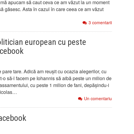
are mă apucam să caut ceva ce am văzut la un moment
să găsesc. Asta în cazul în care ceea ce am văzut
3 comentarii
litician european cu peste
facebook
e pare tare. Adică am reușit cu ocazia alegerilor, cu
o să-l facem pe Iohannis să aibă peste un milion de
 classamentului, cu peste 1 milion de fani, depășindu-i
Nicolas…
Un comentariu
facebook