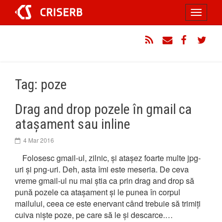
Sari
Toggle
la
conținut
navigati
RSS
Email
Facebook
Twitt
Tag: poze
Drag and drop pozele în gmail ca
atașament sau inline
4 Mar 2016
Folosesc gmail-ul, zilnic, și atașez foarte multe jpg-
uri și png-uri. Deh, asta îmi este meseria. De ceva
vreme gmail-ul nu mai știa ca prin drag and drop să
pună pozele ca atașament și le punea în corpul
mailului, ceea ce este enervant când trebuie să trimiți
cuiva niște poze, pe care să le și descarce.…