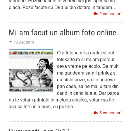
ianuarie. Pozele facute le vedeti mai jos, sper sa va
placa. Poze facute cu D90-ul din dotare in tandem…
2 comentarii
Mi-am facut un album foto online
13 Dec 2013
O prietena mi-a aratat siteul
fotokarte.ro si mi-am pierdut
ceva vreme pe acolo. De mult
ma gandeam sa-mi printez si
eu niste poze, sa fie undeva
prin casa, sa ne mai uitam din
cand in cand la ele. Dar parca
nu le voiam printate in metoda clasica, voiam sa fie
asa ca intr-un album, cu pozele…
5 comentarii