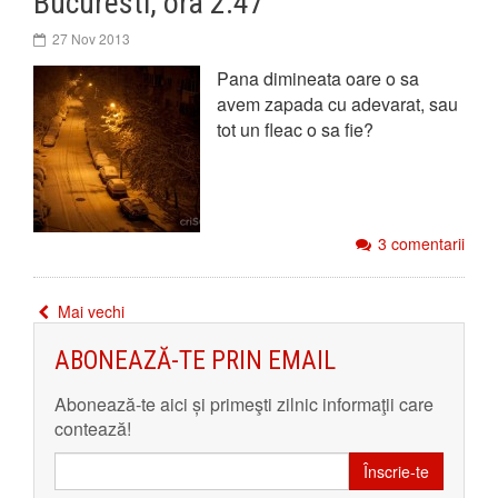
Bucuresti, ora 2:47
27 Nov 2013
Pana dimineata oare o sa
avem zapada cu adevarat, sau
tot un fleac o sa fie?
3 comentarii
Mai vechi
ABONEAZĂ-TE PRIN EMAIL
Abonează-te aici și primeşti zilnic informaţii care
contează!
Înscrie-te