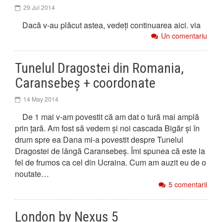
29 Jul 2014
Dacă v-au plăcut astea, vedeți continuarea aici. via
Un comentariu
Tunelul Dragostei din Romania,
Caransebeș + coordonate
14 May 2014
De 1 mai v-am povestit că am dat o tură mai amplă
prin țară. Am fost să vedem și noi cascada Bigăr și în
drum spre ea Dana mi-a povestit despre Tunelul
Dragostei de lângă Caransebeș. Îmi spunea că este la
fel de frumos ca cel din Ucraina. Cum am auzit eu de o
noutate…
5 comentarii
London by Nexus 5