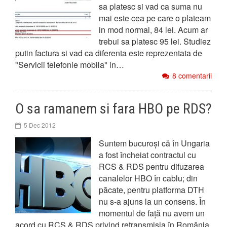
sa platesc si vad ca suma nu
mai este cea pe care o plateam
in mod normal, 84 lei. Acum ar
trebui sa platesc 95 lei. Studiez
putin factura si vad ca diferenta este reprezentata de
"Servicii telefonie mobila" in…
8 comentarii
O sa ramanem si fara HBO pe RDS?
5 Dec 2012
Suntem bucuroși că în Ungaria
a fost încheiat contractul cu
RCS & RDS pentru difuzarea
canalelor HBO în cablu; din
păcate, pentru platforma DTH
nu s-a ajuns la un consens. În
momentul de față nu avem un
acord cu RCS & RDS privind retransmisia în România