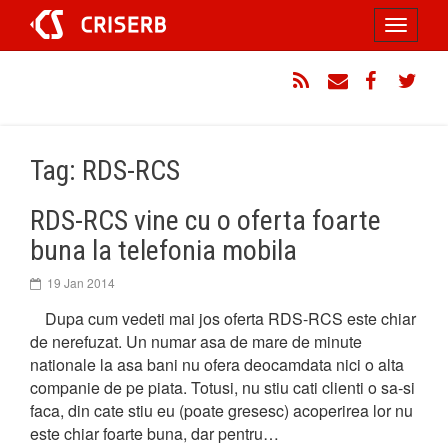
Sari
Toggle
la
conținut
navigati
RSS
Email
Facebook
Twitt
Tag: RDS-RCS
RDS-RCS vine cu o oferta foarte
buna la telefonia mobila
19 Jan 2014
Dupa cum vedeti mai jos oferta RDS-RCS este chiar
de nerefuzat. Un numar asa de mare de minute
nationale la asa bani nu ofera deocamdata nici o alta
companie de pe piata. Totusi, nu stiu cati clienti o sa-si
faca, din cate stiu eu (poate gresesc) acoperirea lor nu
este chiar foarte buna, dar pentru…