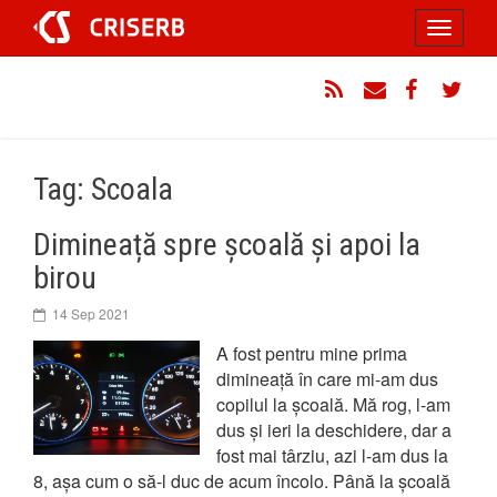
Sari
Toggle
la
conținut
navigati
RSS
Email
Facebook
Twitt
Tag: Scoala
Dimineață spre școală și apoi la
birou
14 Sep 2021
A fost pentru mine prima
dimineață în care mi-am dus
copilul la școală. Mă rog, l-am
dus și ieri la deschidere, dar a
fost mai târziu, azi l-am dus la
8, așa cum o să-l duc de acum încolo. Până la școală