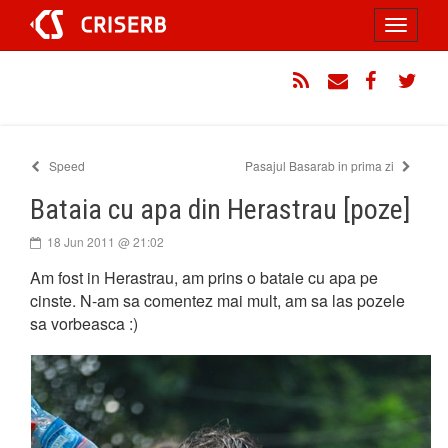
Sari
Toggle
la
conținut
navigati
RSS
Email
Facebook
Twitt
Speed
Pasajul Basarab in prima zi
Bataia cu apa din Herastrau [poze]
18 Jun 2011 @ 21:02
Am fost in Herastrau, am prins o bataie cu apa pe
cinste. N-am sa comentez mai mult, am sa las pozele
sa vorbeasca :)