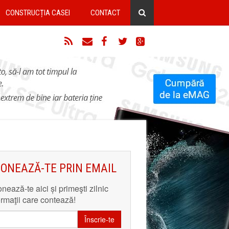
CONSTRUCȚIA CASEI
CONTACT
RSS
Email
Facebook
Twitter
Google+
ONEAZĂ-TE PRIN EMAIL
nează-te aici și primeşti zilnic
ormaţii care contează!
Înscrie-te