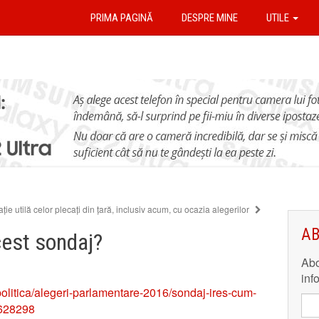
PRIMA PAGINĂ
DESPRE MINE
UTILE
ie utilă celor plecați din țară, inclusiv acum, cu ocazia alegerilor
AB
est sondaj?
Abo
inf
e/politica/alegeri-parlamentare-2016/sondaj-ires-cum-
-628298