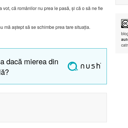
 vot, că românilor nu prea le pasă, și că o să ne fie
nu mă aștept să se schimbe prea tare situația.
blo
aut
cat
a dacă mierea din
lă?
?