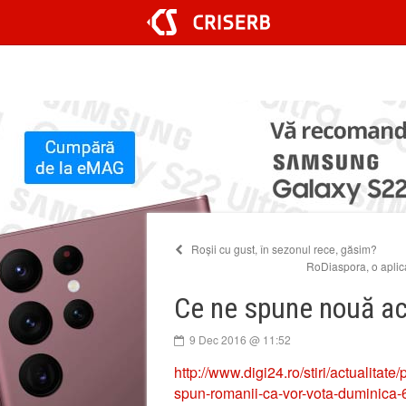
Sari
la
conținut
Roșii cu gust, în sezonul rece, găsim?
RoDiaspora, o aplicaț
Ce ne spune nouă ac
9 Dec 2016 @ 11:52
http://www.digi24.ro/stiri/actualitat
spun-romanii-ca-vor-vota-duminica