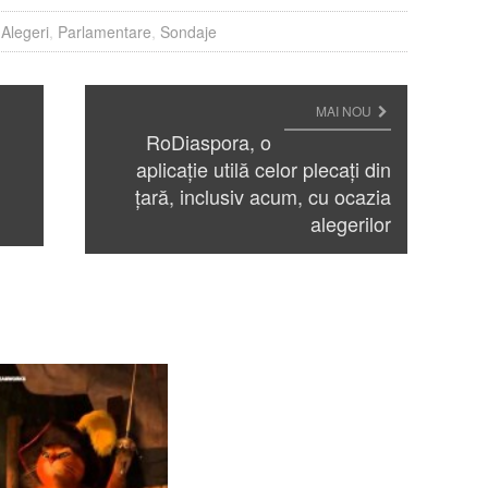
:
Alegeri
,
Parlamentare
,
Sondaje
MAI NOU
RoDiaspora, o
aplicație utilă celor plecați din
țară, inclusiv acum, cu ocazia
alegerilor