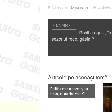
Categorie:
Romanisme
Etichete
MAI VECHI
Roșii cu gust, în
sezonul rece, găsim?
Articole pe aceeași temă
Politica este o mizerie, dar
totuși, eu cu cine votez?