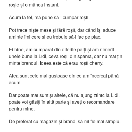
roșie și o mânca instant.
Acum la fel, mă pune să-i cumpăr roșii.
Pot trece niște mese și fără roșii, dar când își aduce
aminte îmi cere și eu trebuie să-i fac pe plac.
Ei bine, am cumpărat din diferite părți și am nimerit
unele bune la Lidl, ceva roșii din spania, dar nu mai țin
minte brandul. Ideea este că erau roșii cherry.
Alea sunt cele mai gustoase din ce am încercat până
acum.
Dar poate mai sunt și altele, că nu ajung zilnic la Lidl,
poate voi găsiți în altă parte și aveți o recomandare
pentru mine.
De preferat cu magazin și brand, să-mi fie mai simplu.