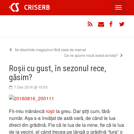
Sari
Toggle
la
conținut
navigati
RSS
Email
Facebook
Twitt
Se deschide magazinul fără case de marcat
Ce ne spune nouă acest sondaj?
Roșii cu gust, în sezonul rece,
găsim?
7 Dec 2016 @ 10:03
Fii-miu mănâncă
roșii
la greu. Dar știți cum, fără
număr. Așa s-a învățat de astă vară, de când le lua
direct din grădină. Fie că le lua de la mine, fie că le lua
de la vecini, el când trecea pe lângă o grădină “fura” o