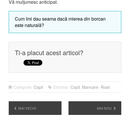
Vă mulțumesc anticipat.
Cum îmi dau seama dacă mierea din borcan
este naturală?
Ti-a placut acest articol?
Categorie:
Copil
Etichete:
Copil
,
Mancare
,
Rosii
MAI VECHI
MAI NOU