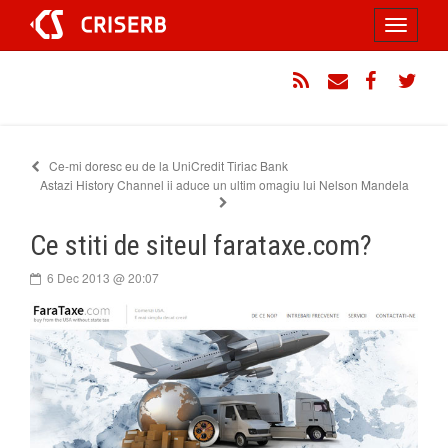
Sari
Toggle
la
conținut
navigati
RSS
Email
Facebook
Twitt
Ce-mi doresc eu de la UniCredit Tiriac Bank
Astazi History Channel ii aduce un ultim omagiu lui Nelson Mandela
Ce stiti de siteul farataxe.com?
6 Dec 2013 @ 20:07