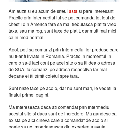
Am auzit si eu acum de siteul
asta
si pare interesant.
Practic prin intermediul lui se pot comanda tot feul de
chestii din America fara sa mai trebuiasca platita vreo
taxa, sau ma rog, sunt taxe de platit, dar mult mai mici
ca in mod normal.
Apoi, poti sa comanzi prin intermediul lor produse care
nu ti-ar fi livrate in Romania. Practic in momentul in
care o sa-ti faci cont pe acel site o sa iti dea o adresa
de SUA, tu comanzi pe adresa respectiva iar mai
departe ei iti trimit coletul spre tara.
Sunt niste taxe pe acolo, dar nu sunt mari, le vedeti la
finalul primei pagini.
Ma intereseaza daca ati comandat prin intermediul
acestui site si daca sunt de incredere. Ma gandesc ca
exista pe aici cineva care a comandat de acolo si
poate sa ne impartaseasca din experienta avuta.