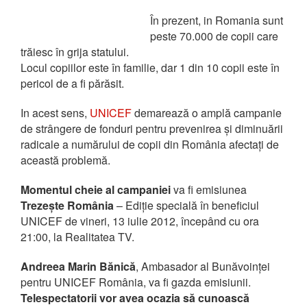
În prezent, in Romania sunt
peste 70.000 de copii care
trăiesc în grija statului.
Locul copiilor este în familie, dar 1 din 10 copii este în
pericol de a fi părăsit.
In acest sens,
UNICEF
demarează o amplă campanie
de strângere de fonduri pentru prevenirea și diminuării
radicale a numărului de copii din România afectați de
această problemă.
Momentul cheie al campaniei
va fi emisiunea
Trezește România
– Ediție specială în beneficiul
UNICEF de vineri, 13 iulie 2012, începând cu ora
21:00, la Realitatea TV.
Andreea Marin Bănică
, Ambasador al Bunăvoinței
pentru UNICEF România, va fi gazda emisiunii.
Telespectatorii vor avea ocazia să cunoască