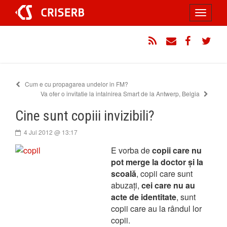
Sari
Toggle
la
conținut
navigati
RSS
Email
Facebook
Twitt
Cum e cu propagarea undelor in FM?
Va ofer o invitatie la intalnirea Smart de la Antwerp, Belgia
Cine sunt copiii invizibili?
4 Jul 2012 @ 13:17
E vorba de
copii care nu
pot merge la doctor și la
scoală
, copii care sunt
abuzați,
cei care nu au
acte de identitate
, sunt
copii care au la rândul lor
copii.