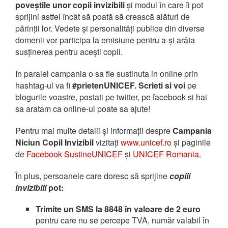
poveștile unor copii invizibili
și modul în care îi pot
sprijini astfel încât să poată să crească alături de
părinții lor. Vedete și personalități publice din diverse
domenii vor participa la emisiune pentru a-și arăta
susținerea pentru acești copii.
In paralel campania o sa fie sustinuta in online prin
hashtag-ul va fi
#prietenUNICEF. Scrieti si voi
pe
blogurile voastre, postati pe twitter, pe facebook si hai
sa aratam ca online-ul poate sa ajute!
Pentru mai multe detalii și informații despre
Campania
Niciun Copil Invizibil
vizitați
www.unicef.ro
și paginile
de
Facebook SustineUNICEF
și
UNICEF Romania.
În plus, persoanele care doresc să sprijine
copiii
invizibili
pot:
Trimite un SMS la 8848 în valoare de 2 euro
pentru care nu se percepe TVA, număr valabil în