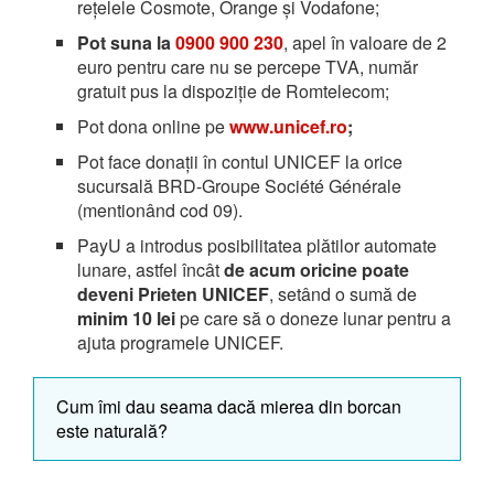
rețelele Cosmote, Orange și Vodafone;
Pot suna la
0900 900 230
, apel în valoare de 2
euro pentru care nu se percepe TVA, număr
gratuit pus la dispoziție de Romtelecom;
Pot dona online pe
www.unicef.ro
;
Pot face donații în contul UNICEF la orice
sucursală BRD-Groupe Société Générale
(mentionând cod 09).
PayU a introdus posibilitatea plătilor automate
lunare, astfel încât
de acum oricine poate
deveni Prieten UNICEF
, setând o sumă de
minim 10 lei
pe care să o doneze lunar pentru a
ajuta programele UNICEF.
Cum îmi dau seama dacă mierea din borcan
este naturală?