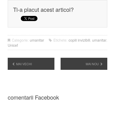
Ti-a placut acest articol?
Categorie:
umanitar
Etichete:
copiii invizibili
,
umanitar
,
Unicef
MAI VECHI
MAI NOU
comentarii Facebook