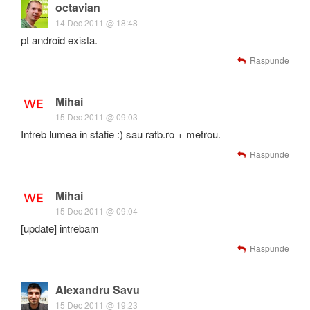
octavian
14 Dec 2011 @ 18:48
pt android exista.
Raspunde
Mihai
15 Dec 2011 @ 09:03
Intreb lumea in statie :) sau ratb.ro + metrou.
Raspunde
Mihai
15 Dec 2011 @ 09:04
[update] intrebam
Raspunde
Alexandru Savu
15 Dec 2011 @ 19:23