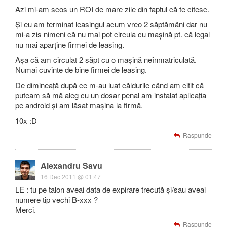
Azi mi-am scos un ROI de mare zile din faptul că te citesc.
Și eu am terminat leasingul acum vreo 2 săptămâni dar nu
mi-a zis nimeni că nu mai pot circula cu mașină pt. că legal
nu mai aparține firmei de leasing.
Așa că am circulat 2 săpt cu o mașină neînmatriculată.
Numai cuvinte de bine firmei de leasing.
De dimineață după ce m-au luat căldurile când am citit că
puteam să mă aleg cu un dosar penal am instalat aplicația
pe android și am lăsat mașina la firmă.
10x :D
Raspunde
Alexandru Savu
16 Dec 2011 @ 01:47
LE : tu pe talon aveai data de expirare trecută și/sau aveai
numere tip vechi B-xxx ?
Merci.
Raspunde