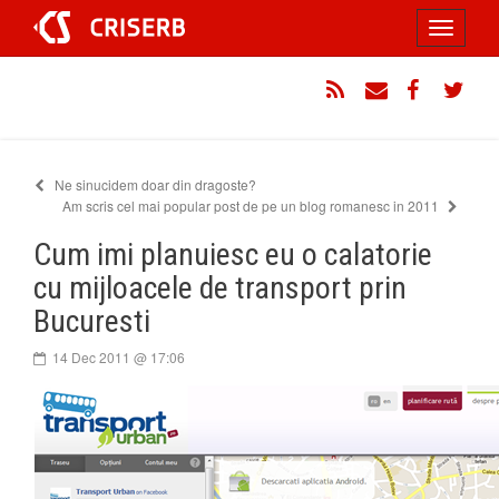
Sari
Toggle
la
conținut
navigati
RSS
Email
Facebook
Twitt
Ne sinucidem doar din dragoste?
Am scris cel mai popular post de pe un blog romanesc in 2011
Cum imi planuiesc eu o calatorie
cu mijloacele de transport prin
Bucuresti
14 Dec 2011 @ 17:06