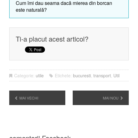
Cum îmi dau seama dacă mierea din borcan
este naturală?
Ti-a placut acest articol?
Categorie:
utile
Etichete:
bucuresti
,
transport
,
Util
MAI VECHI
MAI NOU
comentarii Facebook