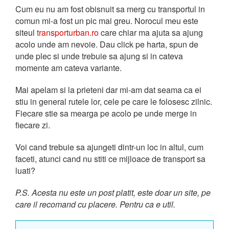
Cum eu nu am fost obisnuit sa merg cu transportul in
comun mi-a fost un pic mai greu. Norocul meu este
siteul
transporturban.ro
care chiar ma ajuta sa ajung
acolo unde am nevoie. Dau click pe harta, spun de
unde plec si unde trebuie sa ajung si in cateva
momente am cateva variante.
Mai apelam si la prieteni dar mi-am dat seama ca ei
stiu in general rutele lor, cele pe care le folosesc zilnic.
Fiecare stie sa mearga pe acolo pe unde merge in
fiecare zi.
Voi cand trebuie sa ajungeti dintr-un loc in altul, cum
faceti, atunci cand nu stiti ce mijloace de transport sa
luati?
P.S. Acesta nu este un post platit, este doar un site, pe
care il recomand cu placere. Pentru ca e util.