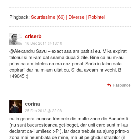
Pingback:
Scurtissime (66) | Diverse | Robintel
criserb
16 Dec 2011 @ 13:10
@Alexandru Savu – exact asa am patit si eu. Mi-a expirat
talonul si mi-am dat seama dupa 3 zile. Bine ca nu m-au
prins ca am inteles ca era caz penal. Scria in talon data
expirarii dar nu m-am uitat eu. Si da, aveam nr vechi, B
149045 :)
Raspunde
corina
25 Feb 2013 @ 22:08
eu in general cunosc traseele din multe zone din Bucuresti
(nu sunt bucuresteanca get-beget, dar unii care sunt mi-au
declarat ca-i umilesc :-P ), iar daca trebuie sa ajung printr-o
zona mai neumblata de mine, ma uit pe ghidul strazilor (il